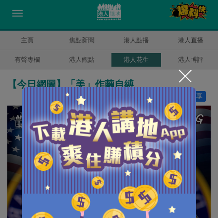
主頁
焦點新聞
港人點播
港人直播
有聲專欄
港人觀點
港人花生
港人博評
【今日網圖】「美」作繭自縛
讚好
19
分享