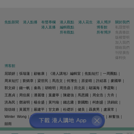
焦點新聞
港人點播
有聲專欄
港人觀點
港人花生
港人博評
關於我們
港人直播
編輯觀點
博客館
私隱聲明
所有觀點
所有博評
免責條款
版權聲明
加入我們
聯絡我們
刊登廣告
爆料快
博客館
屈穎妍
|
張瑞蓮
|
顧敏康
|
《港人講地》編輯室
|
焦點短打
|
一周圈點
|
周末短打
|
劉炳章
|
梁世民
|
馬浩文
|
何濼生
|
原姿晴
|
許紹基
|
麥國華
|
郭文緯
|
錢一帆
|
秦島
|
胡曉明
|
周浩鼎
|
田北辰
|
鄔滿海
|
季霆剛
|
王惠貞
|
周伯展
|
潘麗瓊
|
葉慶寧
|
陳建強
|
馬恩國
|
周全浩
|
方舟
|
洪為民
|
鄧淑明
|
楊全盛
|
黃均瑜
|
錢志庸
|
劉國勳
|
柯創盛
|
洪錦鉉
|
陸頌雄
|
黃麗芳
|
嚴建平
|
甘文鋒
|
杜礎圻
|
健良
|
聶廣男
|
盧展常
|
Winter Wong
|
K2
|
梁文新
|
羅崑
|
姚銘
|
陳志豪
|
精選文章
|
林奮強
|
囍雨