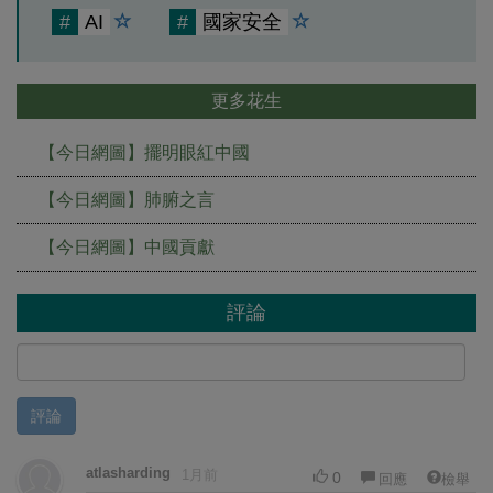
#
AI
#
國家安全
更多花生
【今日網圖】擺明眼紅中國
【今日網圖】肺腑之言
【今日網圖】中國貢獻
評論
評論
atlasharding
1月前
0
回應
檢舉