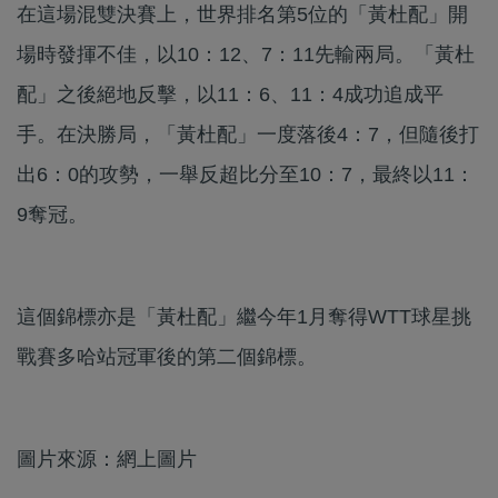
在這場混雙決賽上，世界排名第5位的「黃杜配」開
場時發揮不佳，以10：12、7：11先輸兩局。「黃杜
配」之後絕地反擊，以11：6、11：4成功追成平
手。在決勝局，「黃杜配」一度落後4：7，但隨後打
出6：0的攻勢，一舉反超比分至10：7，最終以11：
9奪冠。
這個錦標亦是「黃杜配」繼今年1月奪得WTT球星挑
戰賽多哈站冠軍後的第二個錦標。
圖片來源：網上圖片