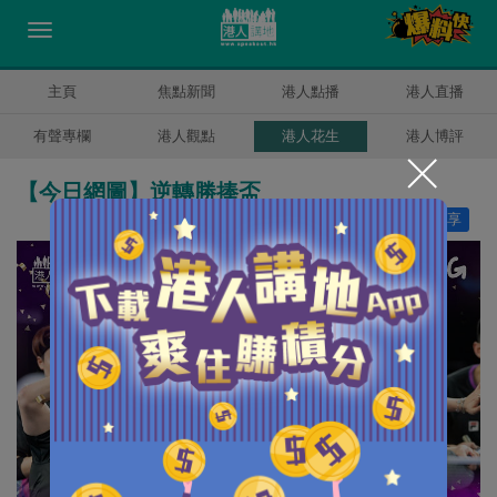
主頁
焦點新聞
港人點播
港人直播
有聲專欄
港人觀點
港人花生
港人博評
【今日網圖】逆轉勝捧盃
讚好
8
分享