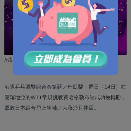
//恭喜「黃杜配」再度奪冠！//
港隊乒乓混雙組合黃鎮廷／杜凱琹，周日（14日）在
克羅地亞的WTT常規挑戰賽薩格勒布站成功逆轉勝，
擊敗日本組合戶上隼輔／大藤沙月捧盃。