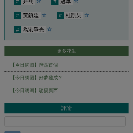
#
乒乓
#
冠軍
#
黃鎮廷
#
杜凱琹
#
為港爭光
更多花生
【今日網圖】灣區首個
【今日網圖】好夢難成？
【今日網圖】馳援廣西
評論