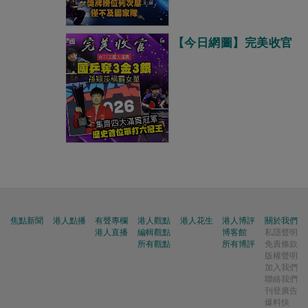
【今日網圖】完美收官
焦點新聞
港人點播
有聲專欄
港人觀點
港人花生
港人博評
關於我們
港人直播
編輯觀點
博客館
私隱聲明
所有觀點
所有博評
免責條款
版權聲明
加入我們
聯絡我們
刊登廣告
爆料快