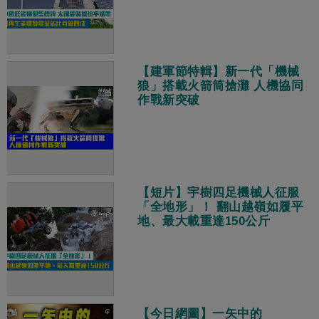
【建軍節特輯】新一代「機械
狼」搭載火箭筒搶灘 人機協同
作戰新突破
【短片】宇樹四足機械人征服
「全地形」！ 翻山越嶺如履平
地、最大載重達150公斤
【今日網圖】一矢中的