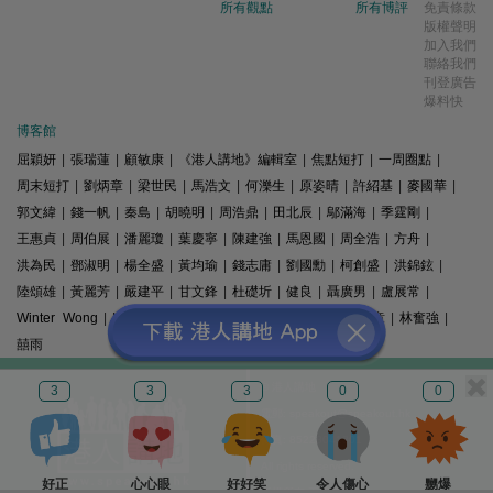
所有觀點
所有博評
免責條款
版權聲明
加入我們
聯絡我們
刊登廣告
爆料快
博客館
屈穎妍
|
張瑞蓮
|
顧敏康
|
《港人講地》編輯室
|
焦點短打
|
一周圈點
|
周末短打
|
劉炳章
|
梁世民
|
馬浩文
|
何濼生
|
原姿晴
|
許紹基
|
麥國華
|
郭文緯
|
錢一帆
|
秦島
|
胡曉明
|
周浩鼎
|
田北辰
|
鄔滿海
|
季霆剛
|
王惠貞
|
周伯展
|
潘麗瓊
|
葉慶寧
|
陳建強
|
馬恩國
|
周全浩
|
方舟
|
洪為民
|
鄧淑明
|
楊全盛
|
黃均瑜
|
錢志庸
|
劉國勳
|
柯創盛
|
洪錦鉉
|
陸頌雄
|
黃麗芳
|
嚴建平
|
甘文鋒
|
杜礎圻
|
健良
|
聶廣男
|
盧展常
|
Winter Wong
|
K2
|
梁文新
|
羅崑
|
姚銘
|
陳志豪
|
精選文章
|
林奮強
|
囍雨
© 港人講地
3
3
3
0
0
電郵: speakout@speakout.hk
傳真: 85228041301
All rights reserved.
好正
心心眼
好好笑
令人傷心
嬲爆
版權所有 不得轉載