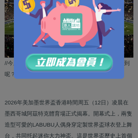
//今屆世界盃嘅中國元素無處不在，大家有冇留意到
呢？//
2026年美加墨世界盃香港時間周五（12日）凌晨在
墨西哥城阿茲特克體育場正式揭幕。開幕式上，兩隻
造型可愛的LABUBU人偶身穿定製世界盃球衣登上舞
台，共同托起迷你大力神盃。這是世界盃歷史上首個