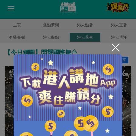
主頁
焦點新聞
港人點播
港人直播
有聲專欄
港人觀點
港人花生
港人博評
【今日網圖】閃耀國際舞台
讚好
15
分享