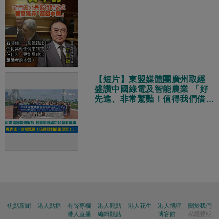
【短片】東盟媒體團廣州取經
盛讚中國綠電及智能農業 「好
先進、非常驚豔！值得我們借鑑
學習！」
焦點新聞
港人點播
有聲專欄
港人觀點
港人花生
港人博評
關於我們
港人直播
編輯觀點
博客館
私隱聲明