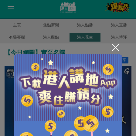
主頁
焦點新聞
港人點播
港人直播
有聲專欄
港人觀點
港人花生
港人博評
【今日網圖】實至名歸
讚好
11
分享