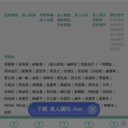
焦點新聞
港人點播
有聲專欄
港人觀點
港人花生
港人博評
關於我們
港人直播
編輯觀點
博客館
私隱聲明
所有觀點
所有博評
免責條款
版權聲明
加入我們
聯絡我們
刊登廣告
爆料快
博客館
屈穎妍
|
張瑞蓮
|
顧敏康
|
《港人講地》編輯室
|
焦點短打
|
一周圈點
|
周末短打
|
劉炳章
|
梁世民
|
馬浩文
|
何濼生
|
原姿晴
|
許紹基
|
麥國華
|
郭文緯
|
錢一帆
|
秦島
|
胡曉明
|
周浩鼎
|
田北辰
|
鄔滿海
|
季霆剛
|
王惠貞
|
周伯展
|
潘麗瓊
|
葉慶寧
|
陳建強
|
馬恩國
|
周全浩
|
方舟
|
洪為民
|
鄧淑明
|
楊全盛
|
黃均瑜
|
錢志庸
|
劉國勳
|
柯創盛
|
洪錦鉉
|
陸頌雄
|
黃麗芳
|
嚴建平
|
甘文鋒
|
杜礎圻
|
健良
|
聶廣男
|
盧展常
|
Winter Wong
|
K2
|
梁文新
|
羅崑
|
姚銘
|
陳志豪
|
精選文章
|
林奮強
|
囍雨
© 港人講地
3
3
3
0
0