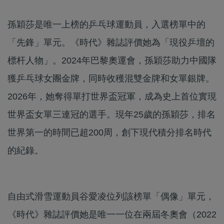
孫穎莎是唯一上榜的乒乓球運動員，入選榜單中的
「先鋒」單元。《時代》雜誌評價她為「現役乒壇的
標杆人物」。2024年巴黎奧運會，孫穎莎助力中國隊
獲乒乓球女團金牌，同時收穫混雙金牌和女單銀牌。
2026年，她奪得單打世界盃冠軍，成為史上首位實現
世界盃女單三連冠的選手。現年25歲的孫穎莎，排名
世界第一的時間已超200周，創下現代積分排名時代
的紀錄。
自由式滑雪運動員谷愛凌位列該榜單「偶像」單元，
《時代》雜誌評價她是唯一一位在兩屆冬奧會（2022