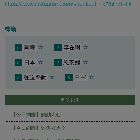
https://www.instagram.com/speakout_hk/?hl=zh-hk
標籤
#
南韓
#
李在明
#
日本
#
慰安婦
#
強迫勞動
#
日軍
更多花生
【今日網圖】觸動人心
【今日網圖】難逃被逐？