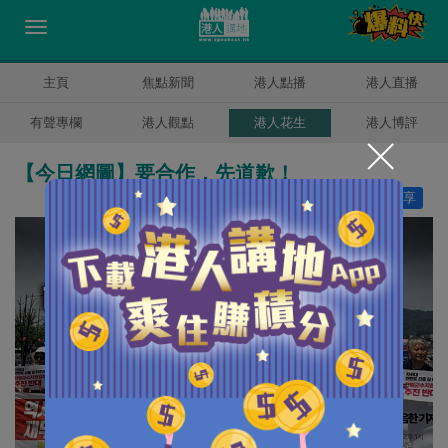
主頁
焦點新聞
港人點播
港人直播
有聲專欄
港人觀點
港人花生
港人博評
【今日網圖】要合作，先道歉！
讚好
17
分享