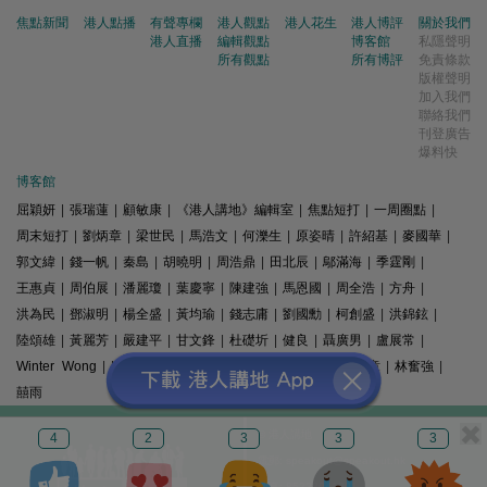
焦點新聞
港人點播
有聲專欄
港人觀點
港人花生
港人博評
關於我們
港人直播
編輯觀點
博客館
私隱聲明
所有觀點
所有博評
免責條款
版權聲明
加入我們
聯絡我們
刊登廣告
爆料快
博客館
屈穎妍
|
張瑞蓮
|
顧敏康
|
《港人講地》編輯室
|
焦點短打
|
一周圈點
|
周末短打
|
劉炳章
|
梁世民
|
馬浩文
|
何濼生
|
原姿晴
|
許紹基
|
麥國華
|
郭文緯
|
錢一帆
|
秦島
|
胡曉明
|
周浩鼎
|
田北辰
|
鄔滿海
|
季霆剛
|
王惠貞
|
周伯展
|
潘麗瓊
|
葉慶寧
|
陳建強
|
馬恩國
|
周全浩
|
方舟
|
洪為民
|
鄧淑明
|
楊全盛
|
黃均瑜
|
錢志庸
|
劉國勳
|
柯創盛
|
洪錦鉉
|
陸頌雄
|
黃麗芳
|
嚴建平
|
甘文鋒
|
杜礎圻
|
健良
|
聶廣男
|
盧展常
|
Winter Wong
|
K2
|
梁文新
|
羅崑
|
姚銘
|
陳志豪
|
精選文章
|
林奮強
|
囍雨
© 港人講地
4
2
3
3
3
電郵: speakout@speakout.hk
傳真: 85228041301