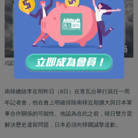
//認同李在明嘅講法請畀LIKE！//
南韓總統李在明昨日（8日）在青瓦台舉行就任一周
年記者會，他在會上明確排除南韓近期擴大與日本軍
事合作關係的可能性。他認為在此之前，韓日雙方需
解決歷史遺留問題，日本必須向韓國誠摯道歉。