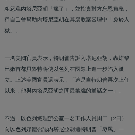
粗怒罵內塔尼亞胡「瘋了」，並指責對方忘恩負義，
稱自己曾幫助內塔尼亞胡在其腐敗案審理中「免於入
獄」。
一名美國官員表示，特朗普告訴內塔尼亞胡，轟炸黎
巴嫩首都貝魯特將使以色列在國際上進一步陷入孤
立。上述美國官員還表示，「這是自特朗普再次上任
以來，他與內塔尼亞胡之間最糟糕的通話之一」。
不過，以色列總理辦公室一名工作人員周二（2日）
向以色列媒體否認內塔尼亞胡遭特朗普「辱罵」一