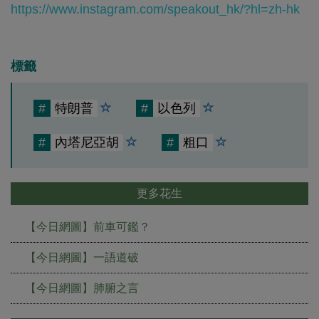
https://www.instagram.com/speakout_hk/?hl=zh-hk
標籤
#
特朗普
#
以色列
#
內塔尼亞胡
#
粗口
更多花生
【今日網圖】前車可鑑？
【今日網圖】一語道破
【今日網圖】肺腑之言