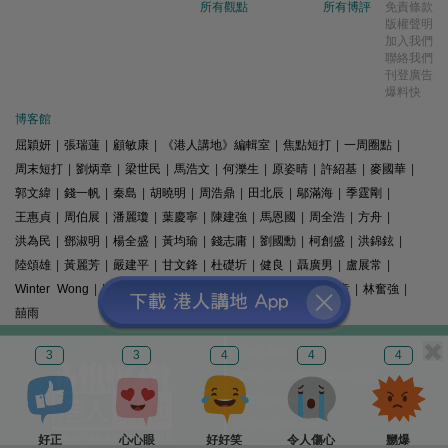
所有觀點
所有博評
免責條款
版權聲明
加入我們
聯絡我們
刊登廣告
爆料快
博客館
屈穎妍
|
張瑞蓮
|
顧敏康
|
《港人講地》編輯室
|
焦點短打
|
一周圈點
|
周末短打
|
劉炳章
|
梁世民
|
馬浩文
|
何濼生
|
原姿晴
|
許紹基
|
麥國華
|
郭文緯
|
錢一帆
|
秦島
|
胡曉明
|
周浩鼎
|
田北辰
|
鄔滿海
|
季霆剛
|
王惠貞
|
周伯展
|
潘麗瓊
|
葉慶寧
|
陳建強
|
馬恩國
|
周全浩
|
方舟
|
洪為民
|
鄧淑明
|
楊全盛
|
黃均瑜
|
錢志庸
|
劉國勳
|
柯創盛
|
洪錦鉉
|
陸頌雄
|
黃麗芳
|
嚴建平
|
甘文鋒
|
杜礎圻
|
健良
|
聶廣男
|
盧展常
|
Winter Wong
|
K2
|
梁文新
|
羅崑
|
姚銘
|
陳志豪
|
精選文章
|
林奮強
|
囍雨
© 港人講地
3
3
4
4
4
電郵: speakout@speakout.hk
傳真: 85228041301
All rights reserved.
好正
心心眼
好好笑
令人傷心
嬲爆
版權所有 不得轉載