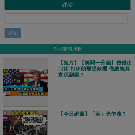
評論
評論
你可能感興趣
【短片】【笑聞一分錢】侵侵出
口術 打伊朗變提款機 做總統其
實係副業？
【今日網圖】「美」光乍洩？