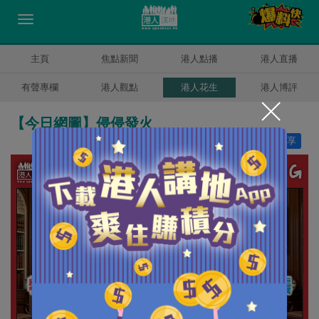
主頁
焦點新聞
港人點播
港人直播
有聲專欄
港人觀點
港人花生
港人博評
【今日網圖】侵侵發火
讚好
22
分享