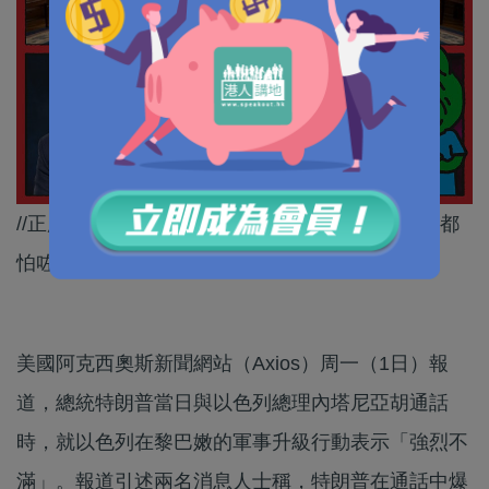
//正所謂一物治一物，睇嚟滿手鮮血嘅內塔尼亞胡都
怕咗侵侵呢個狂人！//
美國阿克西奧斯新聞網站（Axios）周一（1日）報
道，總統特朗普當日與以色列總理內塔尼亞胡通話
時，就以色列在黎巴嫩的軍事升級行動表示「強烈不
滿」。報道引述兩名消息人士稱，特朗普在通話中爆