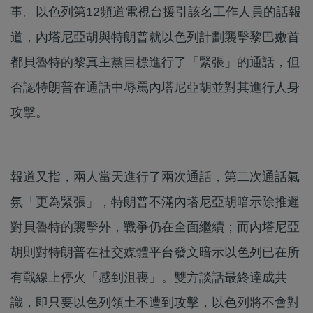
事。以色列第12頻道電視台援引該名工作人員的話報
道，內塔尼亞胡與特朗普就以色列計劃襲擊黎巴嫩首
都貝魯特的黎真主黨目標進行了「緊張」的通話，但
否認特朗普在通話中辱罵內塔尼亞胡並對其進行人身
攻擊。
報道又指，兩人當天進行了兩次通話，第二次通話氣
氛「更為緊張」，特朗普不滿內塔尼亞胡暗示除推遲
對貝魯特的襲擊外，戰爭仍在全面繼續；而內塔尼亞
胡則對特朗普在社交媒體平台發文暗示以色列已在所
有戰線上停火「感到沮喪」。雙方談話最終達成共
識，即只要以色列領土不遭到攻擊，以色列將不會對