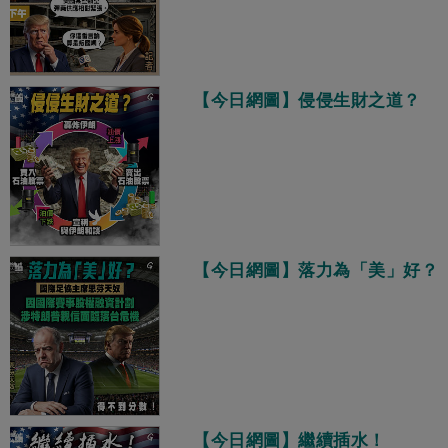
【今日網圖】侵侵生財之道？
【今日網圖】落力為「美」好？
【今日網圖】繼續插水！