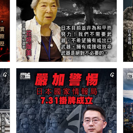
【今日網圖】肺腑之言
【