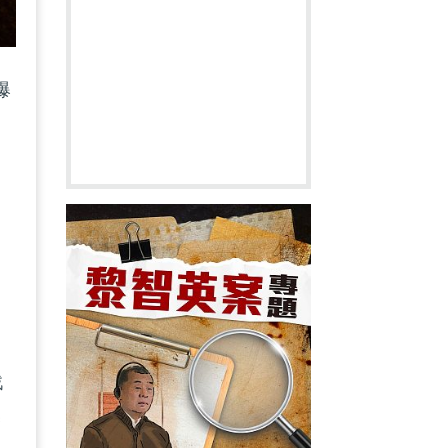
爆
戰
基