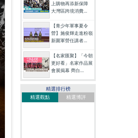
上購物再添新保障
大灣區跨境消費...
【青少年軍事夏令
營】施俊輝走進粉嶺
新圍軍營任講者...
【名家匯聚】「今朝
更好看」名家作品展
會展揭幕 齊白...
精選排行榜
精選觀點
精選博評