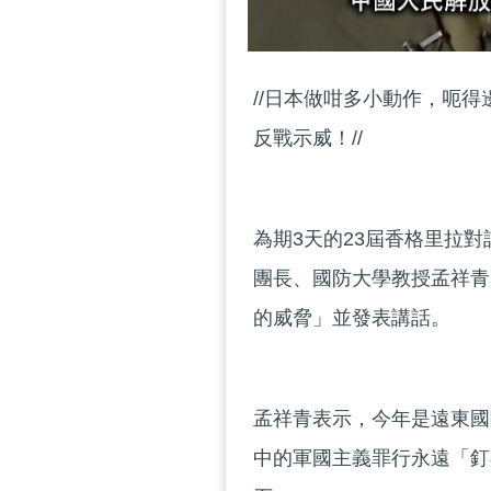
//日本做咁多小動作，呃
反戰示威！//
為期3天的23屆香格里拉
團長、國防大學教授孟祥青
的威脅」並發表講話。
孟祥青表示，今年是遠東國
中的軍國主義罪行永遠「釘