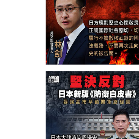
【今日網圖】諄諄告誡