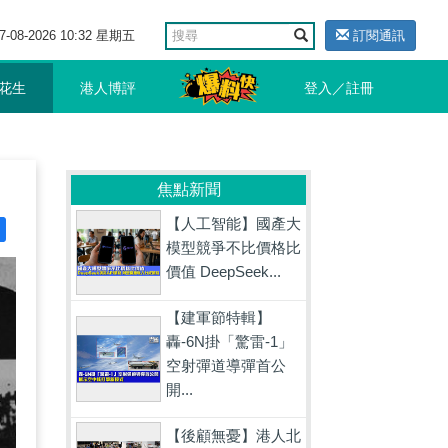
7-08-2026 10:32 星期五
訂閱通訊
花生
港人博評
登入／註冊
焦點新聞
【人工智能】國產大
模型競爭不比價格比
價值 DeepSeek...
【建軍節特輯】
轟-6N掛「驚雷-1」
空射彈道導彈首公
開...
【後顧無憂】港人北