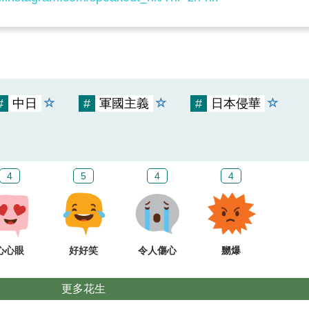
#
中日
#
軍國主義
#
日本侵華
4
5
4
4
心心眼
好好笑
令人傷心
嬲爆
更多花生