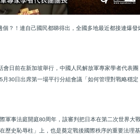
得邊個？！連自己國民都睇得出，全國多地最近都接連爆發
對話會日前在新加坡舉行，中國人民解放軍專家學者代表團
5月30日出席第一場平行分組會議「如何管理對戰略穩定
際軍事法庭開庭80周年，該審判把日本在第二次世界大
在歷史恥辱柱」上，也是奠定戰後國際秩序的重要法理