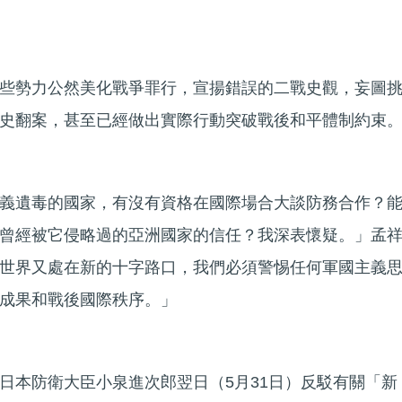
些勢力公然美化戰爭罪行，宣揚錯誤的二戰史觀，妄圖
史翻案，甚至已經做出實際行動突破戰後和平體制約束
義遺毒的國家，有沒有資格在國際場合大談防務合作？
曾經被它侵略過的亞洲國家的信任？我深表懷疑。」孟
世界又處在新的十字路口，我們必須警惕任何軍國主義
成果和戰後國際秩序。」
日本防衛大臣小泉進次郎翌日（5月31日）反駁有關「新