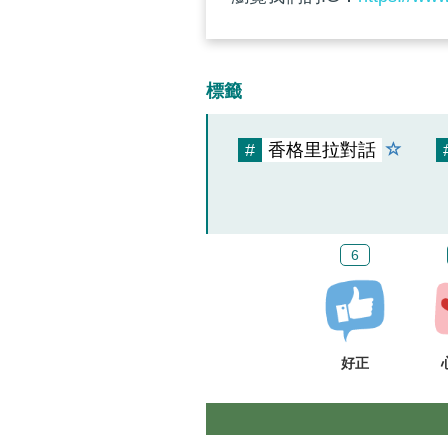
標籤
#
香格里拉對話
6
好正