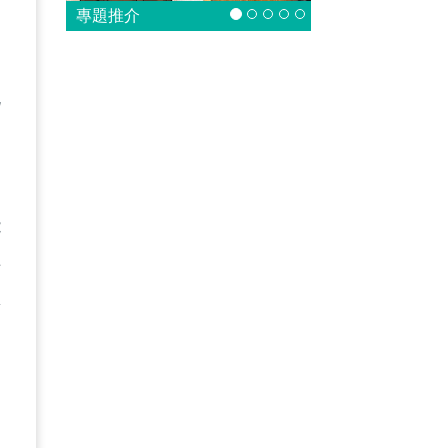
專題推介
挑
。
能
祥
思