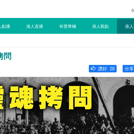
0
人點播
港人直播
有聲專欄
港人觀點
港人
拷問
讚好
28
分享