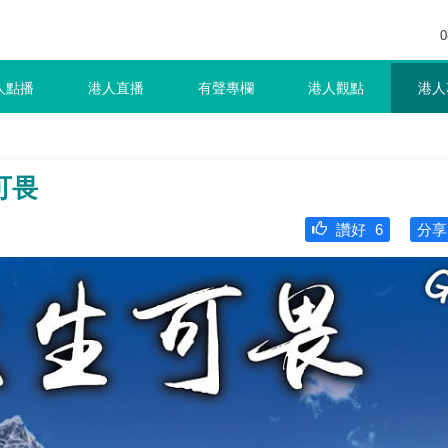
0
人點播
港人直播
有聲專欄
港人觀點
港人
可畏
讚好
6
分享