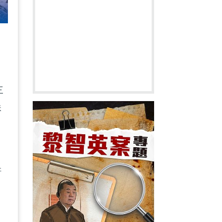
三
珠
軒