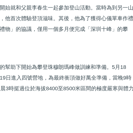
開始就和父親李春生一起參加登山活動。當時為到另一
，他首次體驗登頂滋味。其後，他為了獲得心儀單車作
禮物」的協議，僅用一個多月便完成「深圳十峰」的攀
的幫助下開始為攀登珠穆朗瑪峰做訓練和準備。5月18
19日進入四號營地，為最終衝頂做好萬全準備，當晚9時
晨3時挺過位於海拔8400至8500米區間的極度嚴寒與體