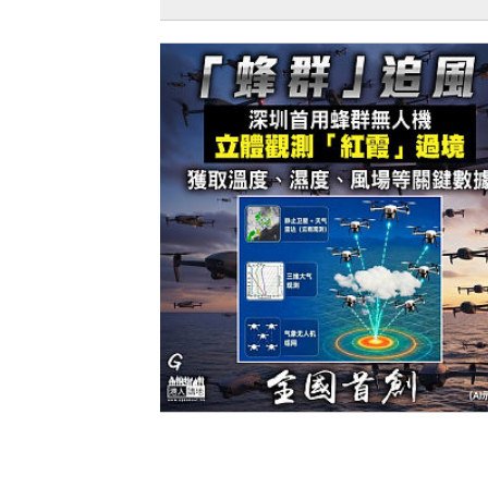
【節能減排】APEC能效與節能專家組會
深圳舉行 考察前海集中供冷成果
【今日網圖】「蜂群」追風