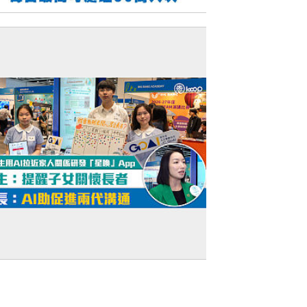
今日網圖】快將啟用
短片】【AI創新】中學生用AI拉近家人關
研發「星喚」App 學生：提醒子女關懷長
校長：AI助促進兩代溝通