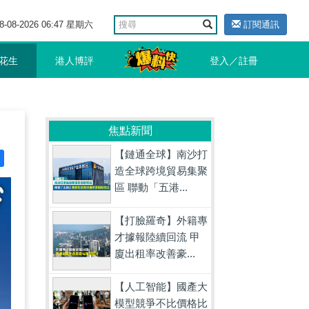
8-08-2026 06:47 星期六
訂閱通訊
花生
港人博評
登入／註冊
焦點新聞
【鏈通全球】南沙打
造全球跨境貿易集聚
區 聯動「五港...
【打臉羅奇】外籍專
才據報陸續回流 甲
廈出租率改善豪...
【人工智能】國產大
模型競爭不比價格比