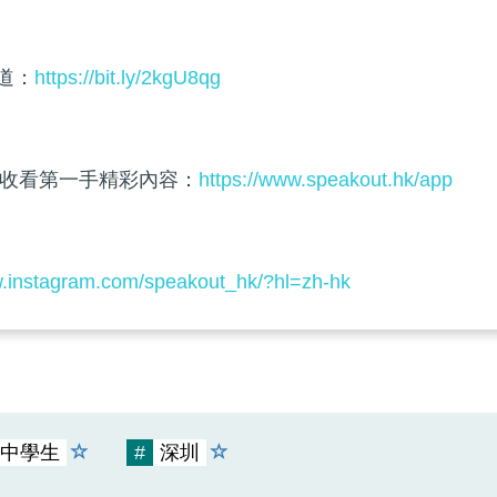
頻道：
https://bit.ly/2kgU8qg
收看第一手精彩內容：
https://www.speakout.hk/app
w.instagram.com/speakout_hk/?hl=zh-hk
中學生
#
深圳