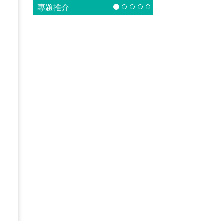
專題推介
山
禮
力