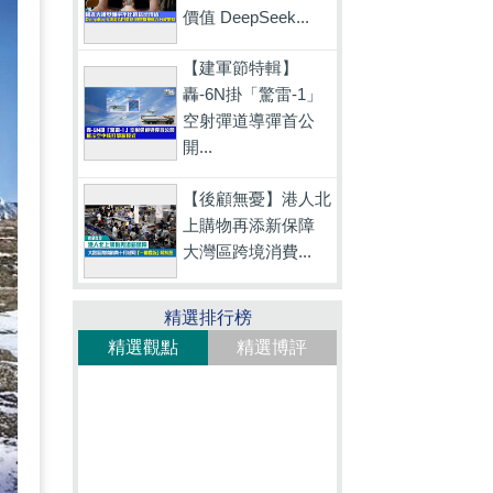
價值 DeepSeek...
【建軍節特輯】
轟-6N掛「驚雷-1」
空射彈道導彈首公
開...
【後顧無憂】港人北
上購物再添新保障
大灣區跨境消費...
精選排行榜
精選觀點
精選博評