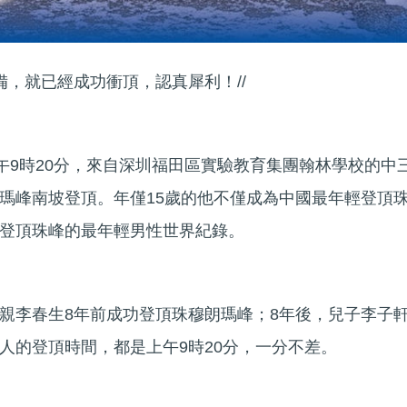
備，就已經成功衝頂，認真犀利！//
上午9時20分，來自深圳福田區實驗教育集團翰林學校的中
瑪峰南坡登頂。年僅15歲的他不僅成為中國最年輕登頂
登頂珠峰的最年輕男性世界紀錄。
親李春生8年前成功登頂珠穆朗瑪峰；8年後，兒子李子
人的登頂時間，都是上午9時20分，一分不差。