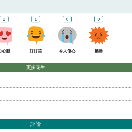
2
1
0
0
心心眼
好好笑
令人傷心
嬲爆
更多花生
評論