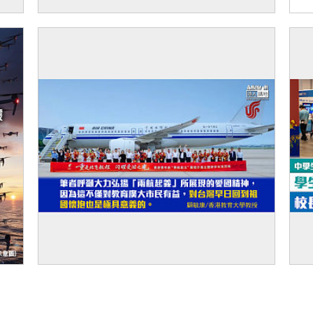
議
【先睹為快】深圳率先開放新皇崗口岸供傳
【
媒參觀 首採「合作查驗、一次放行」旅檢大
樓直連地鐵站
【獨家文章】弘揚「兩航起義」愛國精神
【
係
者 