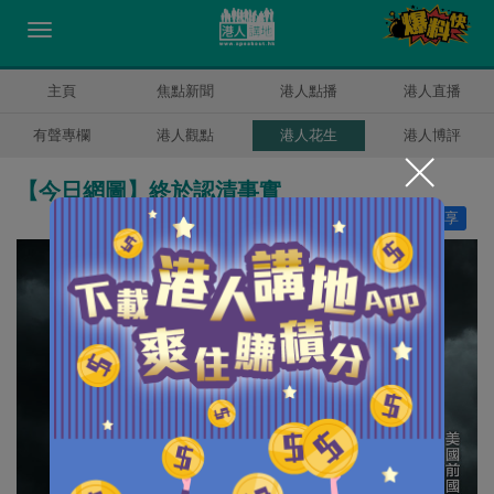
主頁
焦點新聞
港人點播
港人直播
有聲專欄
港人觀點
港人花生
港人博評
【今日網圖】終於認清事實
讚好
38
分享