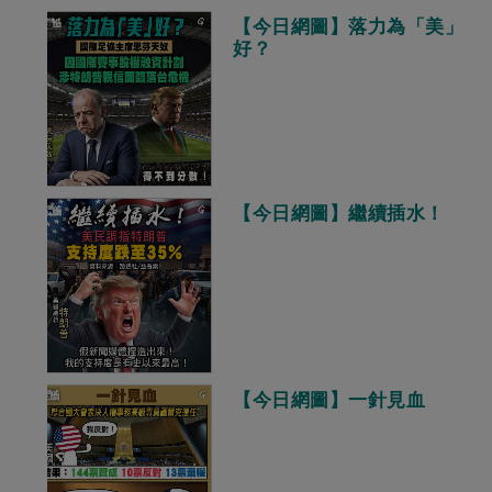
【今日網圖】落力為「美」
好？
【今日網圖】繼續插水！
【今日網圖】一針見血