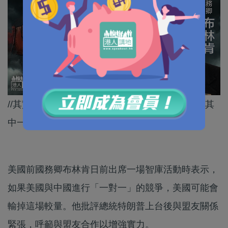
//其實中美唔一定要「單挑」對方，合作都絕對係其
中一個選項！//
美國前國務卿布林肯日前出席一場智庫活動時表示，
如果美國與中國進行「一對一」的競爭，美國可能會
輸掉這場較量。他批評總統特朗普上台後與盟友關係
緊張，呼籲與盟友合作以增強實力。