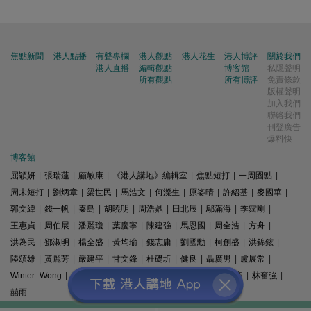
焦點新聞
港人點播
有聲專欄
港人觀點
港人花生
港人博評
關於我們
港人直播
編輯觀點
博客館
私隱聲明
所有觀點
所有博評
免責條款
版權聲明
加入我們
聯絡我們
刊登廣告
爆料快
博客館
屈穎妍
|
張瑞蓮
|
顧敏康
|
《港人講地》編輯室
|
焦點短打
|
一周圈點
|
周末短打
|
劉炳章
|
梁世民
|
馬浩文
|
何濼生
|
原姿晴
|
許紹基
|
麥國華
|
郭文緯
|
錢一帆
|
秦島
|
胡曉明
|
周浩鼎
|
田北辰
|
鄔滿海
|
季霆剛
|
王惠貞
|
周伯展
|
潘麗瓊
|
葉慶寧
|
陳建強
|
馬恩國
|
周全浩
|
方舟
|
洪為民
|
鄧淑明
|
楊全盛
|
黃均瑜
|
錢志庸
|
劉國勳
|
柯創盛
|
洪錦鉉
|
陸頌雄
|
黃麗芳
|
嚴建平
|
甘文鋒
|
杜礎圻
|
健良
|
聶廣男
|
盧展常
|
Winter Wong
|
K2
|
梁文新
|
羅崑
|
姚銘
|
陳志豪
|
精選文章
|
林奮強
|
囍雨