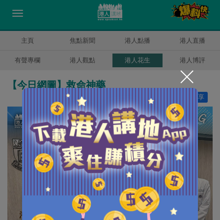
主頁
焦點新聞
港人點播
港人直播
有聲專欄
港人觀點
港人花生
港人博評
【今日網圖】救命神藥
讚好
4
分享