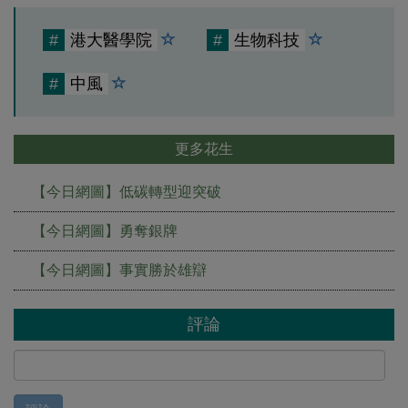
#
港大醫學院
#
生物科技
#
中風
更多花生
【今日網圖】低碳轉型迎突破
【今日網圖】勇奪銀牌
【今日網圖】事實勝於雄辯
評論