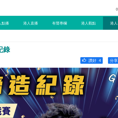
0
人點播
港人直播
有聲專欄
港人觀點
港人
紀錄
讚好
4
分享