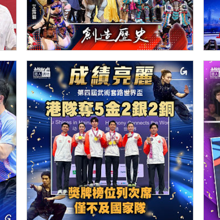
【今日網圖】為港爭光
【