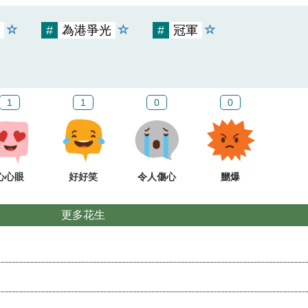
#
為港爭光
#
冠軍
1
1
0
0
心心眼
好好笑
令人傷心
嬲爆
更多花生