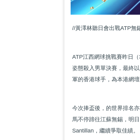
//黃澤林聽日會出戰ATP無
ATP江西網球挑戰賽昨日
姿態殺入男單決賽，最終以
軍的香港球手，為本港網壇
今次捧盃後，的世界排名亦
馬不停蹄往江蘇無錫，明日（
Santillan，繼續爭取佳績。