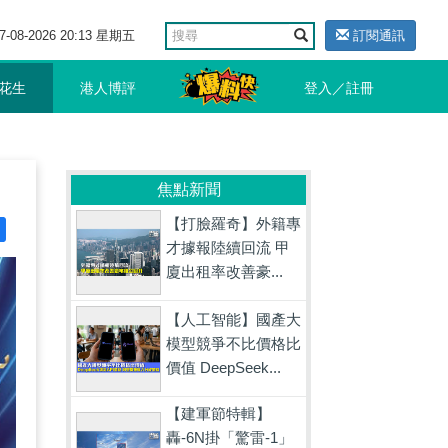
7-08-2026 20:13 星期五
訂閱通訊
花生
港人博評
登入／註冊
焦點新聞
【打臉羅奇】外籍專
才據報陸續回流 甲
廈出租率改善豪...
【人工智能】國產大
模型競爭不比價格比
價值 DeepSeek...
【建軍節特輯】
轟-6N掛「驚雷-1」