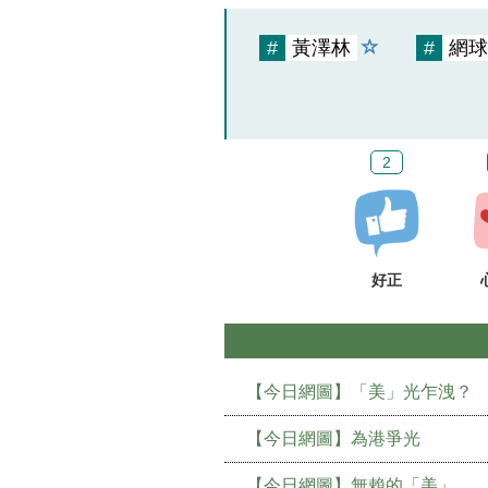
#
黃澤林
#
網球
2
好正
【今日網圖】「美」光乍洩？
【今日網圖】為港爭光
【今日網圖】無賴的「美」