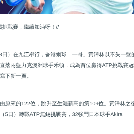
錫挑戰賽，繼續加油呀！//
（3日）在九江舉行，香港網球「一哥」黃澤林以不失一盤
直落兩盤力克澳洲球手禾頓，成為首位贏得ATP挑戰賽冠
寫下新一頁。
由原來的122位，跳升至生涯新高的第109位。黃澤林之
5日）轉戰ATP無錫挑戰賽，32強鬥日本球手Akira