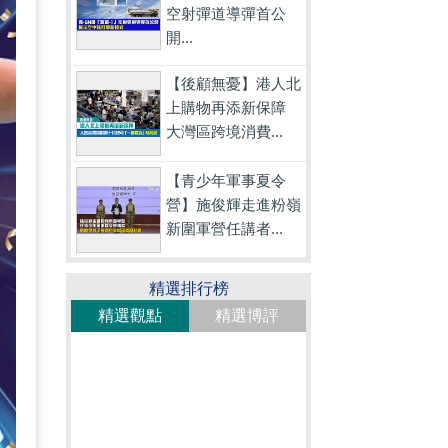
空射彈道導彈首公
開...
【後顧無憂】港人北
上購物再添新保障
大灣區跨境消費...
【青少年軍事夏令
營】施俊輝走進粉嶺
新圍軍營任講者...
精選排行榜
精選觀點
精選博評