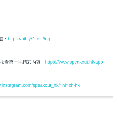
頻道：
https://bit.ly/2kgU8qg
收看第一手精彩內容：
https://www.speakout.hk/app
w.instagram.com/speakout_hk/?hl=zh-hk