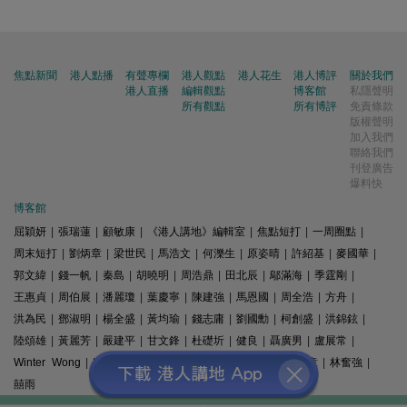
焦點新聞
港人點播
有聲專欄
港人觀點
港人花生
港人博評
關於我們
港人直播
編輯觀點
博客館
私隱聲明
所有觀點
所有博評
免責條款
版權聲明
加入我們
聯絡我們
刊登廣告
爆料快
博客館
屈穎妍
|
張瑞蓮
|
顧敏康
|
《港人講地》編輯室
|
焦點短打
|
一周圈點
|
周末短打
|
劉炳章
|
梁世民
|
馬浩文
|
何濼生
|
原姿晴
|
許紹基
|
麥國華
|
郭文緯
|
錢一帆
|
秦島
|
胡曉明
|
周浩鼎
|
田北辰
|
鄔滿海
|
季霆剛
|
王惠貞
|
周伯展
|
潘麗瓊
|
葉慶寧
|
陳建強
|
馬恩國
|
周全浩
|
方舟
|
洪為民
|
鄧淑明
|
楊全盛
|
黃均瑜
|
錢志庸
|
劉國勳
|
柯創盛
|
洪錦鉉
|
陸頌雄
|
黃麗芳
|
嚴建平
|
甘文鋒
|
杜礎圻
|
健良
|
聶廣男
|
盧展常
|
Winter Wong
|
K2
|
梁文新
|
羅崑
|
姚銘
|
陳志豪
|
精選文章
|
林奮強
|
囍雨