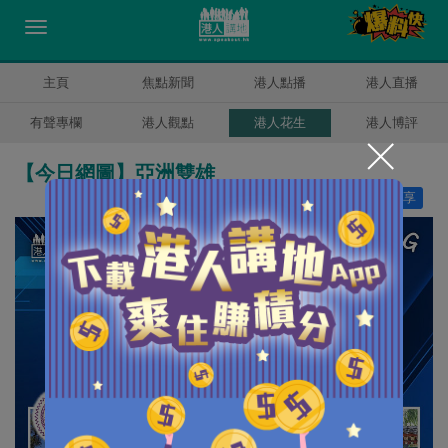
主頁
焦點新聞
港人點播
港人直播
有聲專欄
港人觀點
港人花生
港人博評
【今日網圖】亞洲雙雄
讚好
11
分享