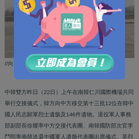
//向英魂致敬！//
中韓雙方昨日（22日）上午在南韓仁川國際機場共同
舉行交接儀式，韓方向中方移交第十三批12位在韓中
國人民志願軍烈士遺骸及146件遺物。退役軍人事務
部副部長徐耀率中方交接代表團、南韓國防部次官李
鬥熙率南韓送還中國軍人遺骸代表團出席儀式。英烈