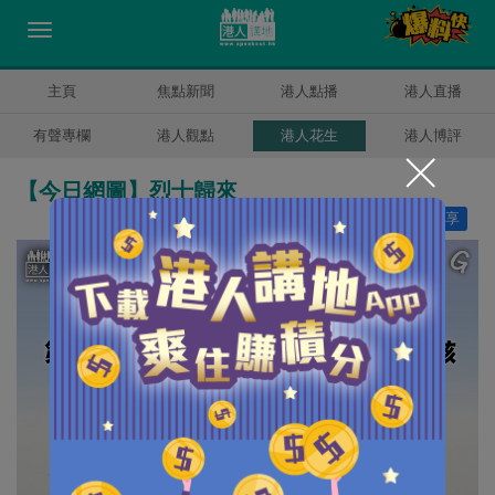
主頁
焦點新聞
港人點播
港人直播
有聲專欄
港人觀點
港人花生
港人博評
【今日網圖】烈士歸來
讚好
15
分享