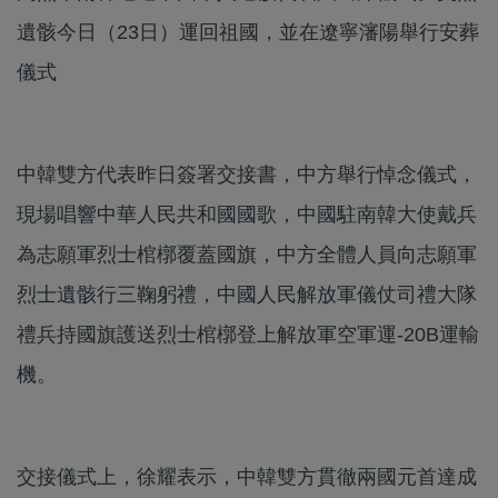
遺骸今日（23日）運回祖國，並在遼寧瀋陽舉行安葬
儀式
中韓雙方代表昨日簽署交接書，中方舉行悼念儀式，
現場唱響中華人民共和國國歌，中國駐南韓大使戴兵
為志願軍烈士棺槨覆蓋國旗，中方全體人員向志願軍
烈士遺骸行三鞠躬禮，中國人民解放軍儀仗司禮大隊
禮兵持國旗護送烈士棺槨登上解放軍空軍運-20B運輸
機。
交接儀式上，徐耀表示，中韓雙方貫徹兩國元首達成