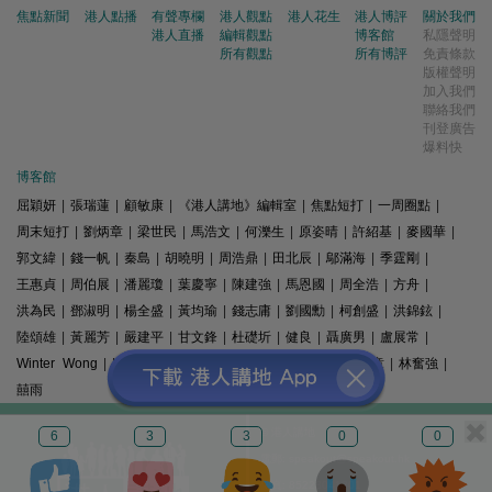
焦點新聞
港人點播
有聲專欄
港人觀點
港人花生
港人博評
關於我們
港人直播
編輯觀點
博客館
私隱聲明
所有觀點
所有博評
免責條款
版權聲明
加入我們
聯絡我們
刊登廣告
爆料快
博客館
屈穎妍
|
張瑞蓮
|
顧敏康
|
《港人講地》編輯室
|
焦點短打
|
一周圈點
|
周末短打
|
劉炳章
|
梁世民
|
馬浩文
|
何濼生
|
原姿晴
|
許紹基
|
麥國華
|
郭文緯
|
錢一帆
|
秦島
|
胡曉明
|
周浩鼎
|
田北辰
|
鄔滿海
|
季霆剛
|
王惠貞
|
周伯展
|
潘麗瓊
|
葉慶寧
|
陳建強
|
馬恩國
|
周全浩
|
方舟
|
洪為民
|
鄧淑明
|
楊全盛
|
黃均瑜
|
錢志庸
|
劉國勳
|
柯創盛
|
洪錦鉉
|
陸頌雄
|
黃麗芳
|
嚴建平
|
甘文鋒
|
杜礎圻
|
健良
|
聶廣男
|
盧展常
|
Winter Wong
|
K2
|
梁文新
|
羅崑
|
姚銘
|
陳志豪
|
精選文章
|
林奮強
|
囍雨
© 港人講地
6
3
3
0
0
電郵: speakout@speakout.hk
傳真: 85228041301