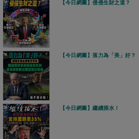
【今日網圖】侵侵生財之道？
【今日網圖】落力為「美」好？
【今日網圖】繼續插水！