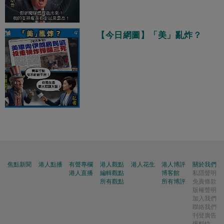
【今日網圖】「美」亂炸？
焦點新聞
港人點播
有聲專欄
港人觀點
港人花生
港人博評
關於我們
港人直播
編輯觀點
博客館
私隱聲明
所有觀點
所有博評
免責條款
版權聲明
加入我們
聯絡我們
刊登廣告