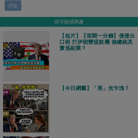
評論
你可能感興趣
【短片】【笑聞一分錢】侵侵出
口術 打伊朗變提款機 做總統其
實係副業？
【今日網圖】「美」光乍洩？