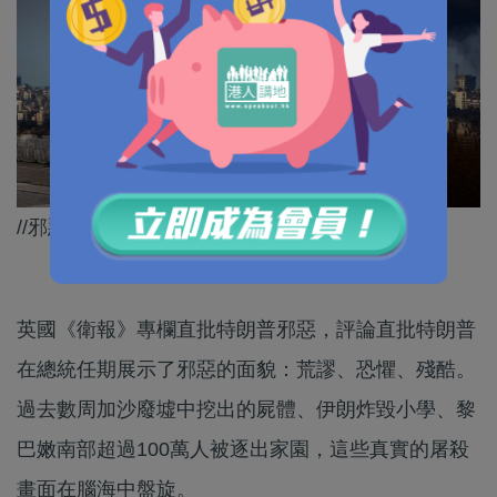
//邪惡獨裁者要為世界衝突﹑戰亂找數//
英國《衛報》專欄直批特朗普邪惡，評論直批特朗普
在總統任期展示了邪惡的面貌：荒謬、恐懼、殘酷。
過去數周加沙廢墟中挖出的屍體、伊朗炸毀小學、黎
巴嫩南部超過100萬人被逐出家園，這些真實的屠殺
畫面在腦海中盤旋。