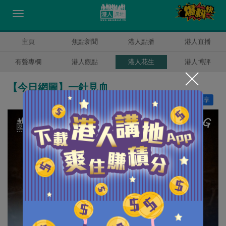
主頁
焦點新聞
港人點播
港人直播
有聲專欄
港人觀點
港人花生
港人博評
【今日網圖】一針見血
讚好
13
分享