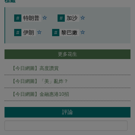
標籤
#
特朗普
#
加沙
#
伊朗
#
黎巴嫩
更多花生
【今日網圖】高度讚賞
【今日網圖】「美」亂炸？
【今日網圖】金融惠港10招
評論