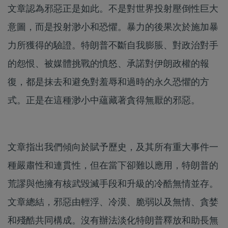
文章認為邪惡正是如此。不是對世界投射壓倒性巨大
意圖，而是投射渺小和恐懼。暴力的後果次於施加暴
力所獲得的驗證。特朗普不斷自我膨脹、對政治對手
的怨恨、被媒體挑戰的憤怒、承諾對伊朗政權的報
復，都是抹去和避免對羞辱和過時的永久恐懼的方
式。正是在這種渺小中蘊藏著貪得無厭的邪惡。
文章指出我們傾向於賦予歷史，及其所有重大事件一
種嚴肅性和連貫性，但在當下卻難以應用，特朗普的
荒謬與他擁有核武毀滅手段和升級的冷酷無情並存。
文章總結，邪惡由輕浮、冷漠、脆弱以及無情、貪婪
和殘酷共同構成。沒有辦法淡化特朗普釋放和助長無