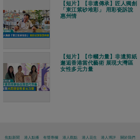
【短片】【非遺傳承】匠人獨創
「東江紫砂堆彩」 用彩瓷訴說
惠州情
【短片】【巾幗力量】非遺剪紙
邂逅香港當代藝術 展現大灣區
女性多元力量
焦點新聞
港人點播
有聲專欄
港人觀點
港人花生
港人博評
關於我們