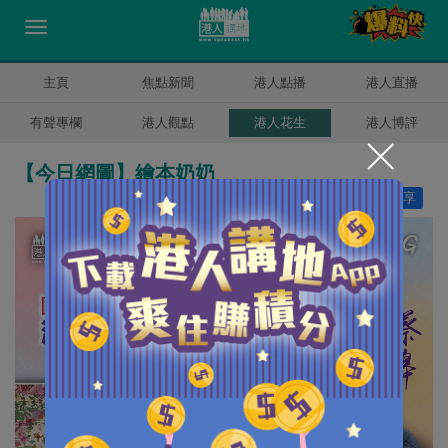
主頁
焦點新聞
港人點播
港人直播
有聲專欄
港人觀點
港人花生
港人博評
【今日網圖】繪本奶奶
讚好
20
分享