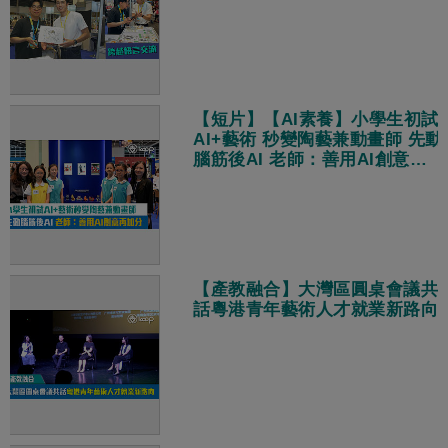
【短片】【AI素養】小學生初試
AI+藝術 秒變陶藝兼動畫師 先動
腦筋後AI 老師：善用AI創意再
加分
【產教融合】大灣區圓桌會議共
話粵港青年藝術人才就業新路向