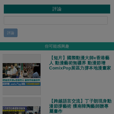
評論
評論
你可能感興趣
【短片】國際動漫大師x香港藝
人 動漫藝術無疆界 動漫節增
ComixPop展區力撐本地漫畫家
【跨越語言交流】丁子朗現身動
漫節撐藝術 獲南韓陶藝師贈專
屬畫作