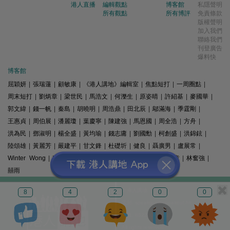
港人直播
編輯觀點
博客館
私隱聲明
所有觀點
所有博評
免責條款
版權聲明
加入我們
聯絡我們
刊登廣告
爆料快
博客館
屈穎妍
|
張瑞蓮
|
顧敏康
|
《港人講地》編輯室
|
焦點短打
|
一周圈點
|
周末短打
|
劉炳章
|
梁世民
|
馬浩文
|
何濼生
|
原姿晴
|
許紹基
|
麥國華
|
郭文緯
|
錢一帆
|
秦島
|
胡曉明
|
周浩鼎
|
田北辰
|
鄔滿海
|
季霆剛
|
王惠貞
|
周伯展
|
潘麗瓊
|
葉慶寧
|
陳建強
|
馬恩國
|
周全浩
|
方舟
|
洪為民
|
鄧淑明
|
楊全盛
|
黃均瑜
|
錢志庸
|
劉國勳
|
柯創盛
|
洪錦鉉
|
陸頌雄
|
黃麗芳
|
嚴建平
|
甘文鋒
|
杜礎圻
|
健良
|
聶廣男
|
盧展常
|
Winter Wong
|
K2
|
梁文新
|
羅崑
|
姚銘
|
陳志豪
|
精選文章
|
林奮強
|
囍雨
© 港人講地
8
4
2
0
0
電郵: speakout@speakout.hk
傳真: 85228041301
All rights reserved.