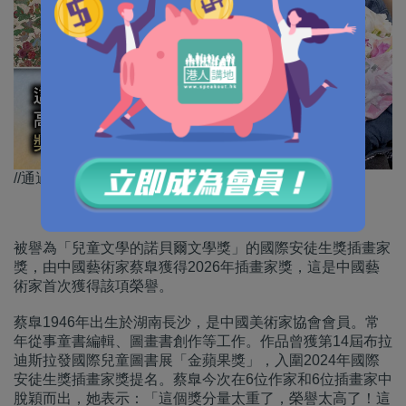
//通過中國插畫，讓世界各地更多兒童了解中國。//
被譽為「兒童文學的諾貝爾文學獎」的國際安徒生獎插畫家
獎，由中國藝術家蔡臯獲得2026年插畫家獎，這是中國藝
術家首次獲得該項榮譽。
蔡臯1946年出生於湖南長沙，是中國美術家協會會員。常
年從事童書編輯、圖畫書創作等工作。作品曾獲第14屆布拉
迪斯拉發國際兒童圖書展「金蘋果獎」，入圍2024年國際
安徒生獎插畫家獎提名。蔡臯今次在6位作家和6位插畫家中
脫穎而出，她表示：「這個獎分量太重了，榮譽太高了！這