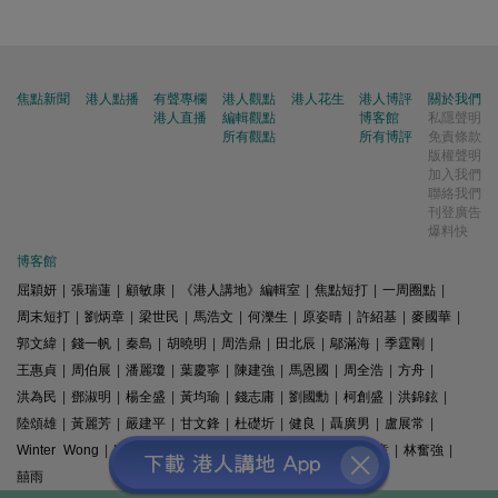
焦點新聞
港人點播
有聲專欄
港人觀點
港人花生
港人博評
關於我們
港人直播
編輯觀點
博客館
私隱聲明
所有觀點
所有博評
免責條款
版權聲明
加入我們
聯絡我們
刊登廣告
爆料快
博客館
屈穎妍
|
張瑞蓮
|
顧敏康
|
《港人講地》編輯室
|
焦點短打
|
一周圈點
|
周末短打
|
劉炳章
|
梁世民
|
馬浩文
|
何濼生
|
原姿晴
|
許紹基
|
麥國華
|
郭文緯
|
錢一帆
|
秦島
|
胡曉明
|
周浩鼎
|
田北辰
|
鄔滿海
|
季霆剛
|
王惠貞
|
周伯展
|
潘麗瓊
|
葉慶寧
|
陳建強
|
馬恩國
|
周全浩
|
方舟
|
洪為民
|
鄧淑明
|
楊全盛
|
黃均瑜
|
錢志庸
|
劉國勳
|
柯創盛
|
洪錦鉉
|
陸頌雄
|
黃麗芳
|
嚴建平
|
甘文鋒
|
杜礎圻
|
健良
|
聶廣男
|
盧展常
|
Winter Wong
|
K2
|
梁文新
|
羅崑
|
姚銘
|
陳志豪
|
精選文章
|
林奮強
|
囍雨