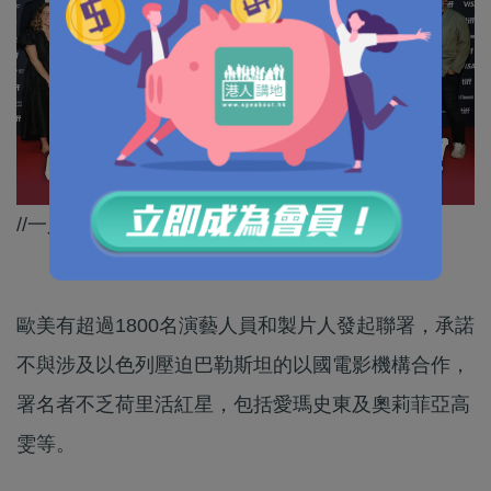
//一人一LIKE支持咁多位聯署嘅演藝人員！//
歐美有超過1800名演藝人員和製片人發起聯署，承諾
不與涉及以色列壓迫巴勒斯坦的以國電影機構合作，
署名者不乏荷里活紅星，包括愛瑪史東及奧莉菲亞高
雯等。