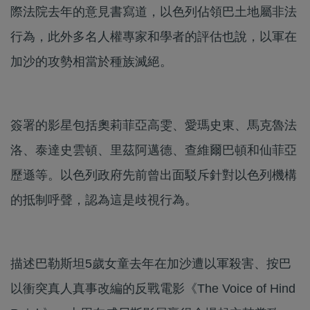
際法院去年的意見書寫道，以色列佔領巴土地屬非法
行為，此外多名人權專家和學者的評估也說，以軍在
加沙的攻勢相當於種族滅絕。
簽署的影星包括奧莉菲亞高雯、愛瑪史東、馬克魯法
洛、泰達史雲頓、里茲阿邁德、查維爾巴頓和仙菲亞
歷遜等。以色列政府先前曾出面駁斥針對以色列機構
的抵制呼聲，認為這是歧視行為。
描述巴勒斯坦5歲女童去年在加沙遭以軍殺害、按巴
以衝突真人真事改編的反戰電影《The Voice of Hind