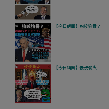
【今日網圖】狗咬狗骨？
【今日網圖】侵侵發火