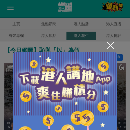
主頁
焦點新聞
港人點播
港人直播
有聲專欄
港人觀點
港人花生
港人博評
【今日網圖】恥與「以」為伍
讚好
4
分享