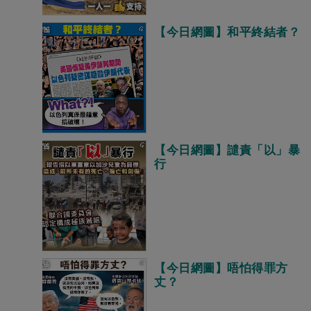
【今日網圖】和平終結者？
【今日網圖】譴責「以」暴
行
【今日網圖】唔怕得罪方
丈？