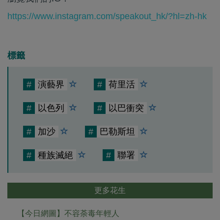
https://www.instagram.com/speakout_hk/?hl=zh-hk
標籤
#
演藝界
#
荷里活
#
以色列
#
以巴衝突
#
加沙
#
巴勒斯坦
#
種族滅絕
#
聯署
更多花生
【今日網圖】不容荼毒年輕人