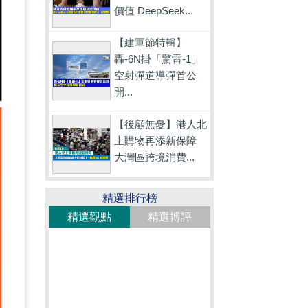
價值 DeepSeek...
【建軍節特輯】
轟-6N掛「驚雷-1」
空射彈道導彈首公
開...
【後顧無憂】港人北
上購物再添新保障
大灣區跨境消費...
精選排行榜
精選觀點
精選博評