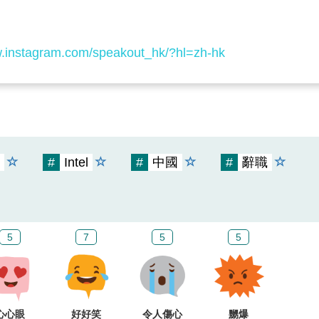
w.instagram.com/speakout_hk/?hl=zh-hk
#
Intel
#
中國
#
辭職
5
7
5
5
心心眼
好好笑
令人傷心
嬲爆