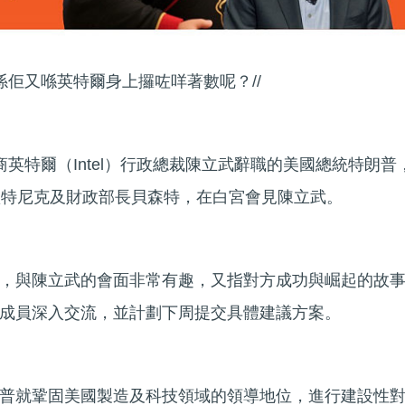
係佢又喺英特爾身上攞咗咩著數呢？//
英特爾（Intel）行政總裁陳立武辭職的美國總統特朗普
盧特尼克及財政部長貝森特，在白宮會見陳立武。
，與陳立武的會面非常有趣，又指對方成功與崛起的故
成員深入交流，並計劃下周提交具體建議方案。
普就鞏固美國製造及科技領域的領導地位，進行建設性