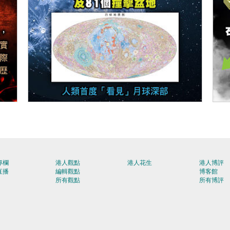
【今日網圖】中國貢獻
【
專欄
港人觀點
港人花生
港人博評
直播
編輯觀點
博客館
所有觀點
所有博評