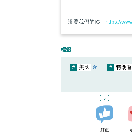
瀏覽我們的IG：
https://ww
標籤
#
美國
#
特朗普
5
好正