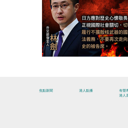
【今日網圖】諄諄告誡
焦點新聞
港人點播
有聲
港人