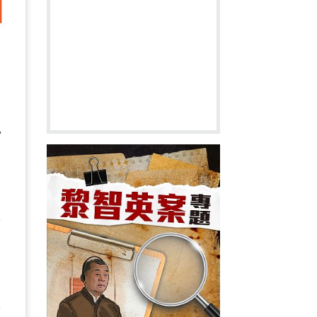
，
事
對