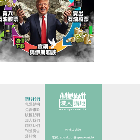
今日網圖】侵侵生財之道？
關於我們
私隱聲明
免責條款
版權聲明
加入我們
聯絡我們
© 港人講地
刊登廣告
爆料快
電郵: speakout@speakout.hk