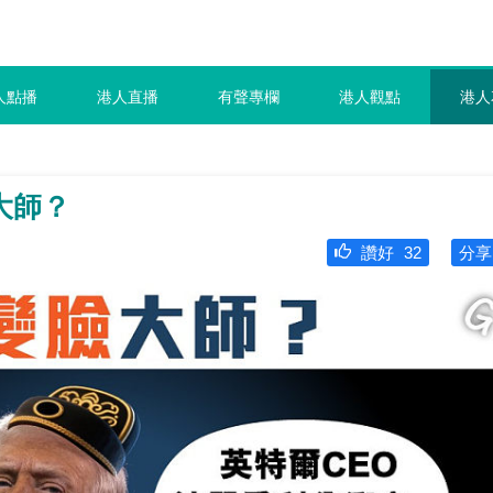
人點播
港人直播
有聲專欄
港人觀點
港人
大師？
讚好
32
分享