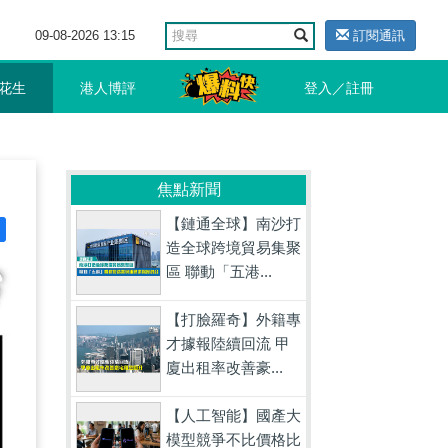
09-08-2026 13:15
訂閱通訊
花生
港人博評
登入／註冊
焦點新聞
【鏈通全球】南沙打
造全球跨境貿易集聚
區 聯動「五港...
【打臉羅奇】外籍專
才據報陸續回流 甲
廈出租率改善豪...
【人工智能】國產大
模型競爭不比價格比