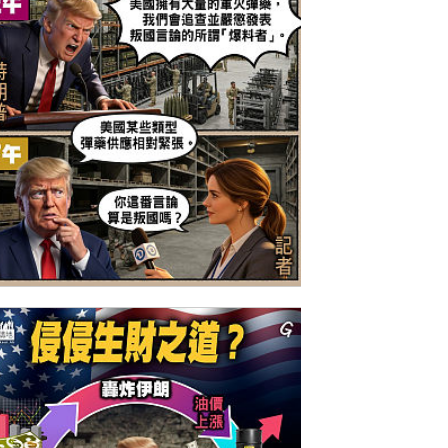
今日網圖】「美」光乍洩？