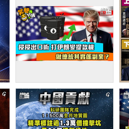
【短片】【笑聞一分錢】侵侵出口術 打伊朗
【
變提款機 做總統其實係副業？