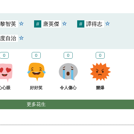
黎智英
#
唐英傑
#
‪‎譚得志
度自治
0
0
0
0
心心眼
好好笑
令人傷心
嬲爆
更多花生