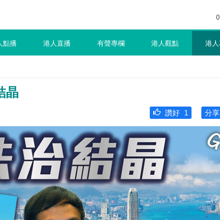
0
人點播
港人直播
有聲專欄
港人觀點
港人
結晶
讚好
1
分享