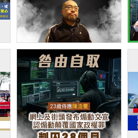
【今日網圖】反思己過
【