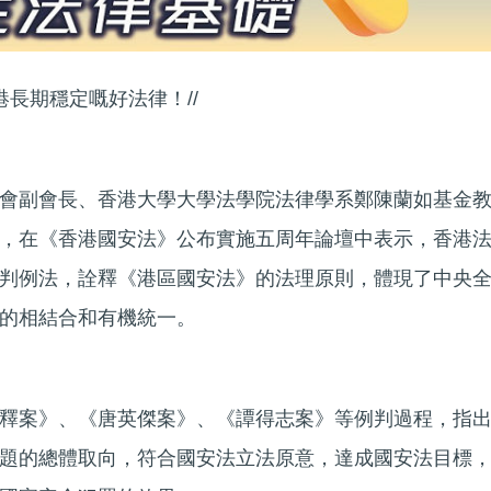
港長期穩定嘅好法律！//
會副會長、香港大學大學法學院法律學系鄭陳蘭如基金
，在《香港國安法》公布實施五周年論壇中表示，香港
判例法，詮釋《港區國安法》的法理原則，體現了中央
的相結合和有機統一。
釋案》、《唐英傑案》、《譚得志案》等例判過程，指
題的總體取向，符合國安法立法原意，達成國安法目標