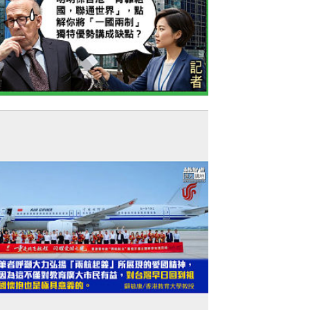
今日網圖】羅奇又轉軚？