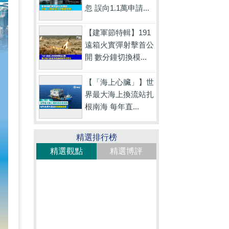
忽 誤向1.1萬申請...
【建軍節特輯】191
遠箱火實彈射擊首公
開 數分鐘切換模...
【「海上心臟」】世
界最大海上換流站扎
根南海 每年直...
精選排行榜
精選觀點
精選博評