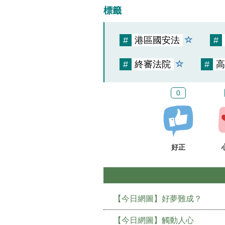
標籤
#
港區國安法
#
#
終審法院
#
高
0
好正
【今日網圖】好夢難成？
【今日網圖】觸動人心