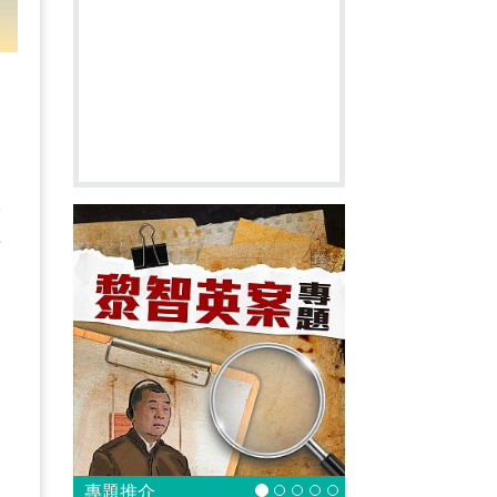
教
法
全
出
，
專題推介