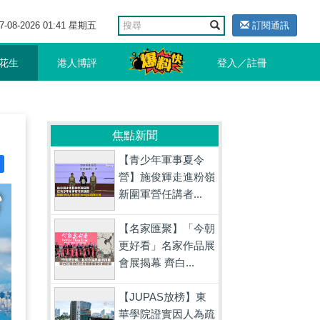
7-08-2026 01:41 星期五
訂閱通訊
花生
港人博評
登入／註冊
焦點新聞
【青少年軍事夏令
營】施俊輝走進粉嶺
新圍軍營任講者...
【名家匯聚】「今朝
更好看」名家作品展
會展揭幕 齊白...
【JUPAS放榜】東
華學院證實因人為疏