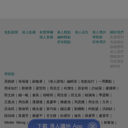
焦點新聞
港人點播
有聲專欄
港人觀點
港人花生
港人博評
關於我們
港人直播
編輯觀點
博客館
私隱聲明
所有觀點
所有博評
免責條款
版權聲明
加入我們
聯絡我們
刊登廣告
爆料快
博客館
屈穎妍
|
張瑞蓮
|
顧敏康
|
《港人講地》編輯室
|
焦點短打
|
一周圈點
|
周末短打
|
劉炳章
|
梁世民
|
馬浩文
|
何濼生
|
原姿晴
|
許紹基
|
麥國華
|
郭文緯
|
錢一帆
|
秦島
|
胡曉明
|
周浩鼎
|
田北辰
|
鄔滿海
|
季霆剛
|
王惠貞
|
周伯展
|
潘麗瓊
|
葉慶寧
|
陳建強
|
馬恩國
|
周全浩
|
方舟
|
洪為民
|
鄧淑明
|
楊全盛
|
黃均瑜
|
錢志庸
|
劉國勳
|
柯創盛
|
洪錦鉉
|
陸頌雄
|
黃麗芳
|
嚴建平
|
甘文鋒
|
杜礎圻
|
健良
|
聶廣男
|
盧展常
|
Winter Wong
|
K2
|
梁文新
|
羅崑
|
姚銘
|
陳志豪
|
精選文章
|
林奮強
|