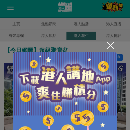
主頁
焦點新聞
港人點播
港人直播
有聲專欄
港人觀點
港人花生
港人博評
【今日網圖】超級聚寶盆
讚好
13
分享