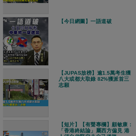
【今日網圖】一語道破
【JUPAS放榜】逾1.5萬考生獲
八大或都大取錄 82%獲派首三
志願
【短片】【有聲專欄】顧敏康：
「香港終結論」屬西方偏見 港