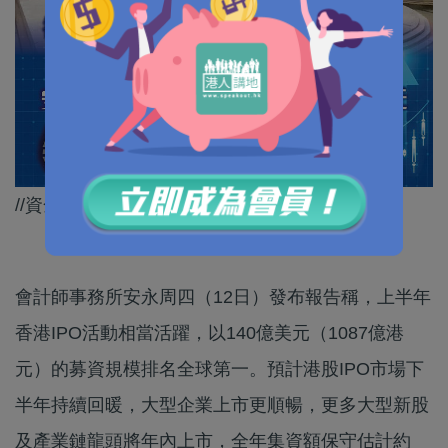
//資金不斷流入，反映市場對香港充滿信心！//
會計師事務所安永周四（12日）發布報告稱，上半年
香港IPO活動相當活躍，以140億美元（1087億港
元）的募資規模排名全球第一。預計港股IPO市場下
半年持續回暖，大型企業上市更順暢，更多大型新股
及產業鏈龍頭將年內上市，全年集資額保守估計約