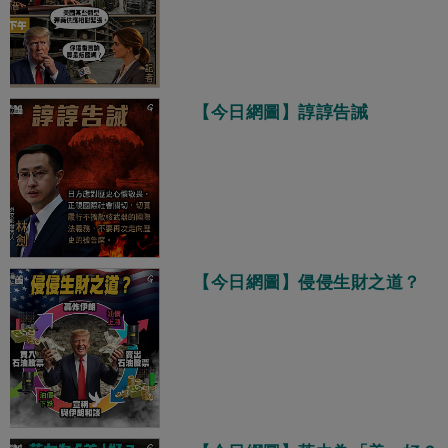
【今日網圖】諄諄告誡
【今日網圖】侵侵生財之道？