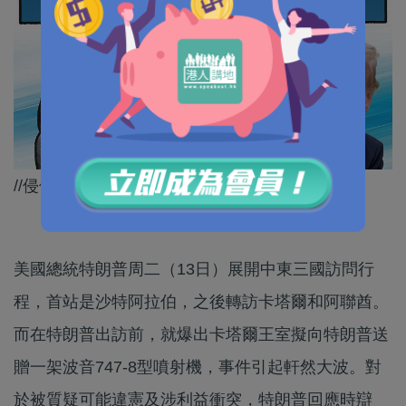
//侵侵係笨蛋定壞蛋？Why not both呢？//
美國總統特朗普周二（13日）展開中東三國訪問行
程，首站是沙特阿拉伯，之後轉訪卡塔爾和阿聯酋。
而在特朗普出訪前，就爆出卡塔爾王室擬向特朗普送
贈一架波音747-8型噴射機，事件引起軒然大波。對
於被質疑可能違憲及涉利益衝突，特朗普回應時辯