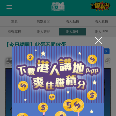
主頁
焦點新聞
港人點播
港人直播
有聲專欄
港人觀點
港人花生
港人博評
【今日網圖】此蛋不同彼蛋
讚好
3
分享