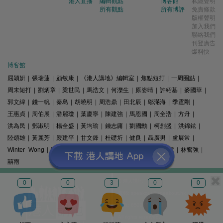
港人直播
編輯觀點
博客館
私隱聲明
所有觀點
所有博評
免責條款
版權聲明
加入我們
聯絡我們
刊登廣告
爆料快
博客館
屈穎妍
|
張瑞蓮
|
顧敏康
|
《港人講地》編輯室
|
焦點短打
|
一周圈點
|
周末短打
|
劉炳章
|
梁世民
|
馬浩文
|
何濼生
|
原姿晴
|
許紹基
|
麥國華
|
郭文緯
|
錢一帆
|
秦島
|
胡曉明
|
周浩鼎
|
田北辰
|
鄔滿海
|
季霆剛
|
王惠貞
|
周伯展
|
潘麗瓊
|
葉慶寧
|
陳建強
|
馬恩國
|
周全浩
|
方舟
|
洪為民
|
鄧淑明
|
楊全盛
|
黃均瑜
|
錢志庸
|
劉國勳
|
柯創盛
|
洪錦鉉
|
陸頌雄
|
黃麗芳
|
嚴建平
|
甘文鋒
|
杜礎圻
|
健良
|
聶廣男
|
盧展常
|
Winter Wong
|
K2
|
梁文新
|
羅崑
|
姚銘
|
陳志豪
|
精選文章
|
林奮強
|
囍雨
© 港人講地
0
0
3
0
0
電郵: speakout@speakout.hk
傳真: 85228041301
All rights reserved.