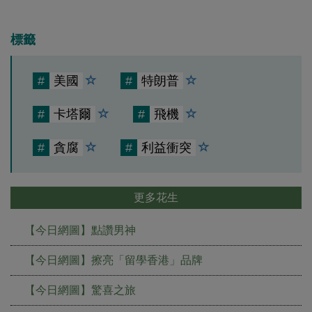
標籤
#
美國
#
特朗普
#
卡塔爾
#
飛機
#
貪腐
#
利益衝突
更多花生
【今日網圖】點讚男神
【今日網圖】擦亮「留學香港」品牌
【今日網圖】驚喜之旅