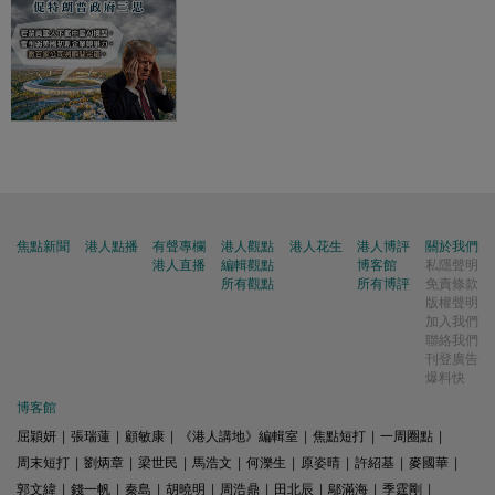
焦點新聞
港人點播
有聲專欄
港人觀點
港人花生
港人博評
關於我們
港人直播
編輯觀點
博客館
私隱聲明
所有觀點
所有博評
免責條款
版權聲明
加入我們
聯絡我們
刊登廣告
爆料快
博客館
屈穎妍
|
張瑞蓮
|
顧敏康
|
《港人講地》編輯室
|
焦點短打
|
一周圈點
|
周末短打
|
劉炳章
|
梁世民
|
馬浩文
|
何濼生
|
原姿晴
|
許紹基
|
麥國華
|
郭文緯
|
錢一帆
|
秦島
|
胡曉明
|
周浩鼎
|
田北辰
|
鄔滿海
|
季霆剛
|