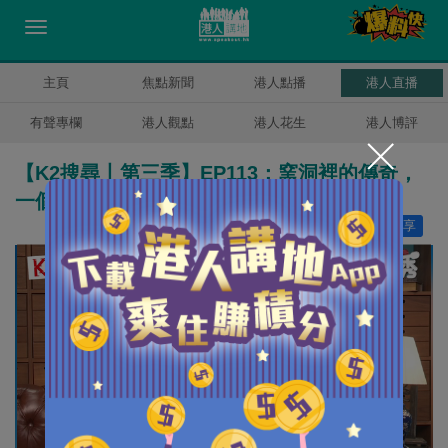
主頁
焦點新聞
港人點播
港人直播
有聲專欄
港人觀點
港人花生
港人博評
【K2搜尋丨第三季】EP113：窯洞裡的傳奇，
一個被家暴的天才藝術家
讚好
6
分享