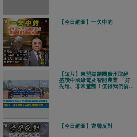
【今日網圖】一矢中的
【短片】東盟媒體團廣州取經
盛讚中國綠電及智能農業 「好
先進、非常驚豔！值得我們借鑑
學習！」
【今日網圖】齊聲反對