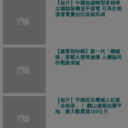
【短片】中國低碳轉型里程碑
太陽能裝機追平煤電 可再生能
源發電量佔比首破四成
【建軍節特輯】新一代「機械
狼」搭載火箭筒搶灘 人機協同
作戰新突破
【短片】宇樹四足機械人征服
「全地形」！ 翻山越嶺如履平
地、最大載重達150公斤