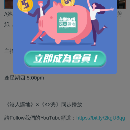
//她在苦日子仍仰望星空，追求美好，將苦難融入剪
紙，創造了一個時代，寫下了一個傳奇。//
主持：屈穎妍
逢星期四 5:00pm
《港人講地》X《K2秀》同步播放
請Follow我們的YouTube頻道：
https://bit.ly/2kgU8qg