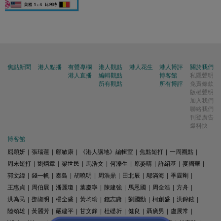
焦點新聞
港人點播
有聲專欄
港人觀點
港人花生
港人博評
關於我們
港人直播
編輯觀點
博客館
私隱聲明
所有觀點
所有博評
免責條款
版權聲明
加入我們
聯絡我們
刊登廣告
爆料快
博客館
屈穎妍
|
張瑞蓮
|
顧敏康
|
《港人講地》編輯室
|
焦點短打
|
一周圈點
|
周末短打
|
劉炳章
|
梁世民
|
馬浩文
|
何濼生
|
原姿晴
|
許紹基
|
麥國華
|
郭文緯
|
錢一帆
|
秦島
|
胡曉明
|
周浩鼎
|
田北辰
|
鄔滿海
|
季霆剛
|
王惠貞
|
周伯展
|
潘麗瓊
|
葉慶寧
|
陳建強
|
馬恩國
|
周全浩
|
方舟
|
洪為民
|
鄧淑明
|
楊全盛
|
黃均瑜
|
錢志庸
|
劉國勳
|
柯創盛
|
洪錦鉉
|
陸頌雄
|
黃麗芳
|
嚴建平
|
甘文鋒
|
杜礎圻
|
健良
|
聶廣男
|
盧展常
|