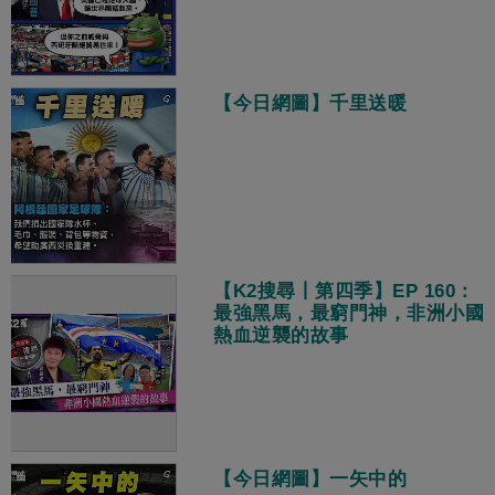
【今日網圖】千里送暖
【K2搜尋丨第四季】EP 160：
最強黑馬，最窮門神，非洲小國
熱血逆襲的故事
【今日網圖】一矢中的