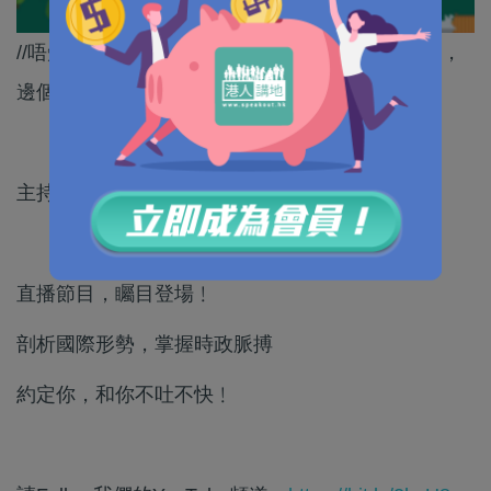
//唔知人地國家嘅文化同風俗，就想借機攻擊他國，
邊個唔尊重人，昭然若揭//
主持：《港人講地》執行總編輯許紹基
直播節目，矚目登場﹗
剖析國際形勢，掌握時政脈搏
約定你，和你不吐不快﹗