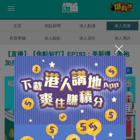
主頁
焦點新聞
港人點播
港人直播
有聲專欄
港人觀點
港人花生
港人博評
【直播】【焦點短打】EP193：美斯獲「黑袍
加身」事件 再證西方傲慢無知
讚好
42
分享