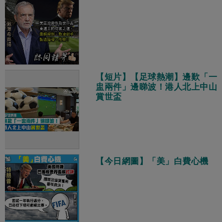
【短片】【足球熱潮】邊歎「一
盅兩件」邊睇波！港人北上中山
賞世盃
【今日網圖】「美」白費心機