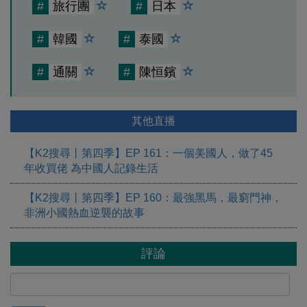
#
旅行團
#
日本
#
韓國
#
泰國
#
通關
#
陳恒鑌
其他直播
【K2搜尋丨第四季】EP 161：一個美國人，做了45
年收買佬 為中國人記錄生活
【K2搜尋丨第四季】EP 160：最強黑馬，最窮門神，
非洲小國熱血逆襲的故事
評論