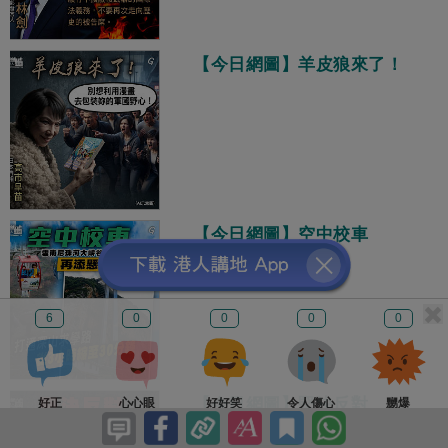
【今日網圖】羊皮狼來了！
【今日網圖】空中校車
6
0
0
0
0
【今日網圖】堅決反對
好正
心心眼
好好笑
令人傷心
嬲爆