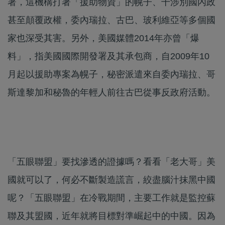
署，這機構打著「援助物資」的幌子、干涉別國內政
甚至顛覆政權，委內瑞拉、古巴、玻利維亞等多個國
家也深受其害。另外，美國媒體2014年亦曾「爆
料」，指美國國際開發署及其承包商，自2009年10
月起以援助專案為幌子，秘密派遣來自委內瑞拉、哥
斯達黎加和秘魯的年輕人前往古巴從事反政府活動。
「五眼聯盟」要找滲透的證據嗎？看看「老大哥」美
國就可以了，何必不斷製造謊言，絞盡腦汁抹黑中國
呢？「五眼聯盟」在冷戰期間，主要工作就是監控蘇
聯及其盟國，近年就將目標對準崛起中的中國。因為