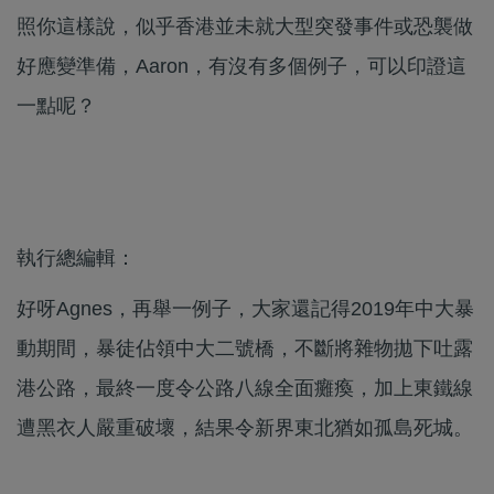
照你這樣說，似乎香港並未就大型突發事件或恐襲做
好應變準備，Aaron，有沒有多個例子，可以印證這
一點呢？
執行總編輯：
好呀Agnes，再舉一例子，大家還記得2019年中大暴
動期間，暴徒佔領中大二號橋，不斷將雜物拋下吐露
港公路，最終一度令公路八線全面癱瘓，加上東鐵線
遭黑衣人嚴重破壞，結果令新界東北猶如孤島死城。