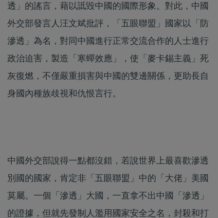
透」的謠言，藉以詆毀中國的國際形象。對此，中國
外交部發言人汪文斌批評，「五眼聯盟」國家以「防
滲透」為名，對同中國進行正常交流合作的人士進行
政治迫害，製造「寒蟬效應」，使「麥卡錫主義」死
灰復燃，不僅嚴重損害與中國的雙邊關係，更助長自
身國內種族歧視和仇恨言行。
中國外交部說得一點都沒錯，若說世界上最喜歡滲透
別國的國家，肯定非「五眼聯盟」中的「大佬」美國
莫屬。一個「滲透」大國，一直拿不出中國「滲透」
的證據，但就先發制人濫用國家安全之名，封殺和打