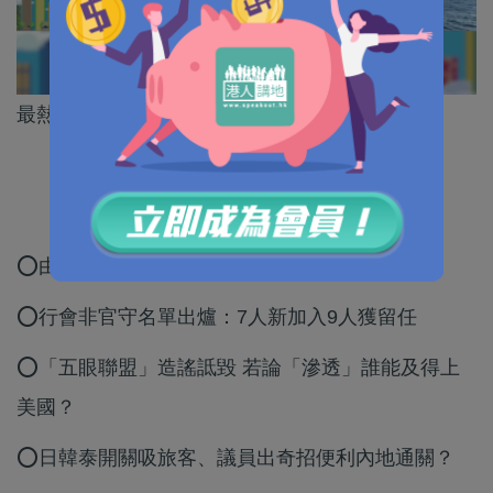
最熱話題、重磅分析，盡在《焦點短打》
⭕由電纜橋焚毀事故 看嚴防恐襲危機
⭕行會非官守名單出爐：7人新加入9人獲留任
⭕「五眼聯盟」造謠詆毀 若論「滲透」誰能及得上
美國？
⭕日韓泰開關吸旅客、議員出奇招便利內地通關？