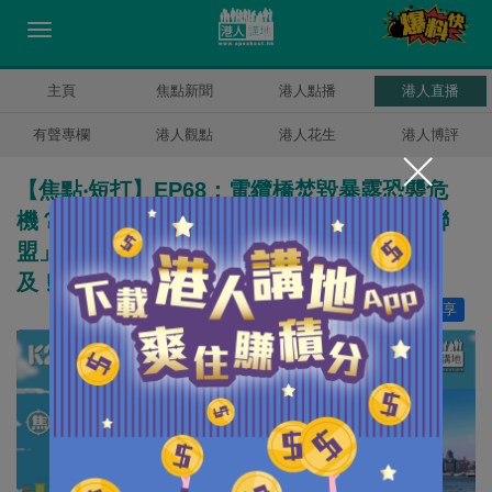
主頁
焦點新聞
港人點播
港人直播
有聲專欄
港人觀點
港人花生
港人博評
【焦點‧短打】EP68：電纜橋焚毀暴露恐襲危
機？ 行會名單出爐7新面孔9人留任 「五眼聯
盟」造謠詆毀中國、揭美國「滲透」無人能
及﹗
讚好
6
分享