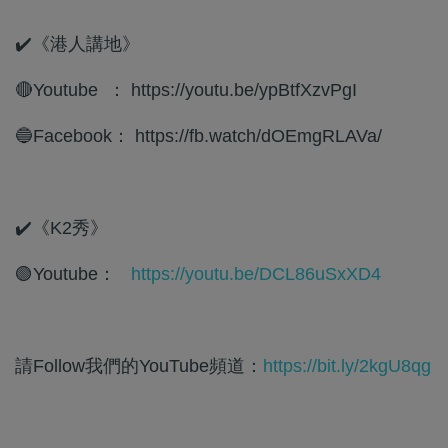
✔️《港人講地》
🔴Youtube ： https://youtu.be/ypBtfXzvPgI
🔵Facebook： https://fb.watch/dOEmgRLAVa/
✔️《K2秀》
🟢Youtube：
https://youtu.be/DCL86uSxXD4
請Follow我們的YouTube頻道：
https://bit.ly/2kgU8qg