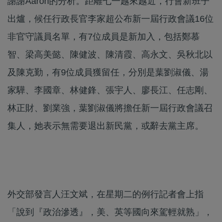
謝謝Aaron的分析。距離七一越來越近，行會新班子
出爐，候任行政長官李家超公布新一屆行政會議16位
非官守議員名單，有7位成員是新加入，包括鄭慕
智、梁高美懿、陳健波、陳清霞、高永文、吳秋北以
及陳克勤，有9位成員獲留任，分別是葉劉淑儀、湯
家驊、李國章、林健鋒、張宇人、廖長江、任志剛、
林正財、劉業強，葉劉淑儀將擔任新一屆行政會議召
集人，她表示無需要退出新民黨，或辭去黨主席。
外交部發言人汪文斌，在星期二的例行記者會上指
「說到『政治滲透』，美、英等國向來駕輕就熟」，