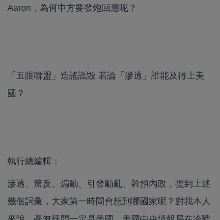
Aaron，為何中方要發炮回應呢？
「五眼聯盟」造謠詆毀 若論「滲透」誰能及得上美
國？
執行總編輯：
滲透、策反、煽動、引發動亂、幹預內政，提到上述
幾個詞彙，大家第一時間會想到哪國家呢？對我本人
來說，毫無疑問一定是美國。美國中央情報局在冷戰