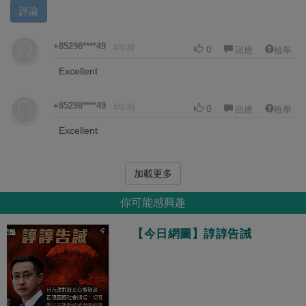
評論
+85298****49
4年前
0
回應
檢舉
Excellent
+85298****49
4年前
0
回應
檢舉
Excellent
加載更多
你可能感興趣
【今日網圖】諄諄告誡