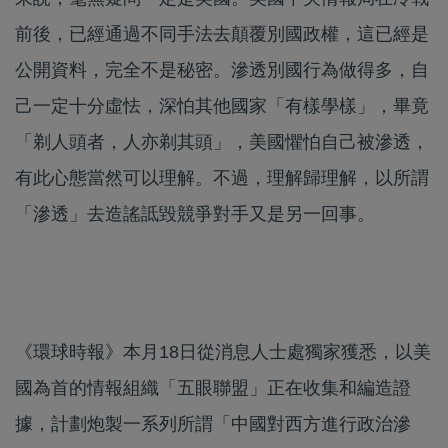
前後，已經通過不同手法去顛覆別國政權，這已經是
公開資料，完全不是秘密。滲透別國行為做得多，自
己一定十分虛怯，深怕其他國家「有樣學樣」，畢竟
「剃人頭者，人亦剃其頭」，美國懼怕自己被滲透，
有此心態當然可以理解。不過，理解歸理解，以所謂
「滲透」去造謠詆毀競爭對手又是另一回事。
《環球時報》本月18日從消息人士處獨家獲悉，以美
國為首的情報組織「五眼聯盟」正在收集和編造證
據，計劃炮製一系列所謂「中國對西方進行政治滲