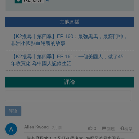
其他直播
【K2搜尋丨第四季】EP 160：最強黑馬，最窮門神，
非洲小國熱血逆襲的故事
【K2搜尋丨第四季】EP 161：一個美國人，做了45
年收買佬 為中國人記錄生活
評論
評論
Allen Kwong
2月前
0
回應
檢舉
講甚麼風水！？又話科學考古, 怎麼又將風水混為一