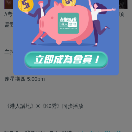
//考古發掘，不是獵奇，更不是彰顯權威，而是一項
需要敬畏、專業和耐心的事業。//
主持：屈穎妍
逢星期四 5:00pm
《港人講地》X《K2秀》同步播放