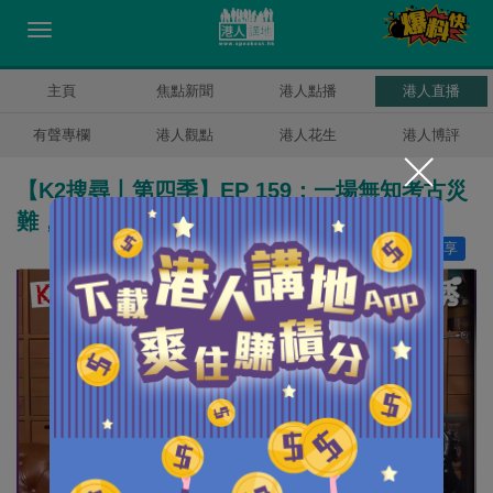
主頁
焦點新聞
港人點播
港人直播
有聲專欄
港人觀點
港人花生
港人博評
【K2搜尋丨第四季】EP 159：一場無知考古災
難，帶來屍骨無存的文物浩劫
讚好
11
分享