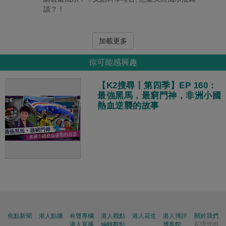
談？！
加載更多
你可能感興趣
【K2搜尋丨第四季】EP 160：
最強黑馬，最窮門神，非洲小國
熱血逆襲的故事
焦點新聞
港人點播
有聲專欄
港人觀點
港人花生
港人博評
關於我們
港人直播
編輯觀點
博客館
私隱聲明