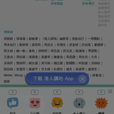
所有觀點
所有博評
免責條款
版權聲明
加入我們
聯絡我們
刊登廣告
爆料快
博客館
屈穎妍
|
張瑞蓮
|
顧敏康
|
《港人講地》編輯室
|
焦點短打
|
一周圈點
|
周末短打
|
劉炳章
|
梁世民
|
馬浩文
|
何濼生
|
原姿晴
|
許紹基
|
麥國華
|
郭文緯
|
錢一帆
|
秦島
|
胡曉明
|
周浩鼎
|
田北辰
|
鄔滿海
|
季霆剛
|
王惠貞
|
周伯展
|
潘麗瓊
|
葉慶寧
|
陳建強
|
馬恩國
|
周全浩
|
方舟
|
洪為民
|
鄧淑明
|
楊全盛
|
黃均瑜
|
錢志庸
|
劉國勳
|
柯創盛
|
洪錦鉉
|
陸頌雄
|
黃麗芳
|
嚴建平
|
甘文鋒
|
杜礎圻
|
健良
|
聶廣男
|
盧展常
|
Winter Wong
|
K2
|
梁文新
|
羅崑
|
姚銘
|
陳志豪
|
精選文章
|
林奮強
|
囍雨
© 港人講地
3
0
0
0
0
電郵: speakout@speakout.hk
傳真: 85228041301
All rights reserved.
好正
心心眼
好好笑
令人傷心
嬲爆