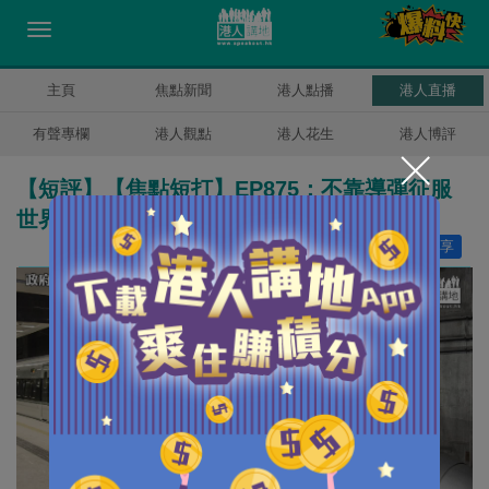
主頁
焦點新聞
港人點播
港人直播
有聲專欄
港人觀點
港人花生
港人博評
【短評】【焦點短打】EP875：不靠導彈征服
世界目光 中國高鐵實力「圈粉」全球！
讚好
36
分享