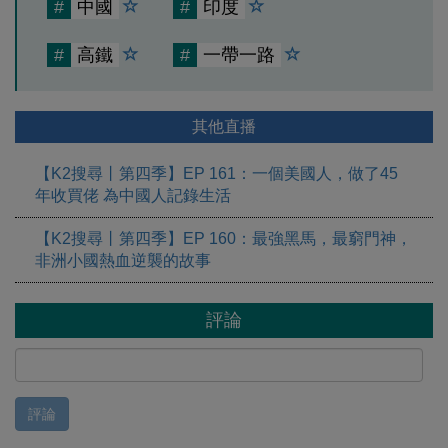
#
中國
#
印度
#
高鐵
#
一帶一路
其他直播
【K2搜尋丨第四季】EP 161：一個美國人，做了45
年收買佬 為中國人記錄生活
【K2搜尋丨第四季】EP 160：最強黑馬，最窮門神，
非洲小國熱血逆襲的故事
評論
評論