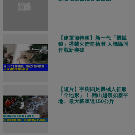
【建軍節特輯】新一代「機械
狼」搭載火箭筒搶灘 人機協同
作戰新突破
【短片】宇樹四足機械人征服
「全地形」！ 翻山越嶺如履平
地、最大載重達150公斤