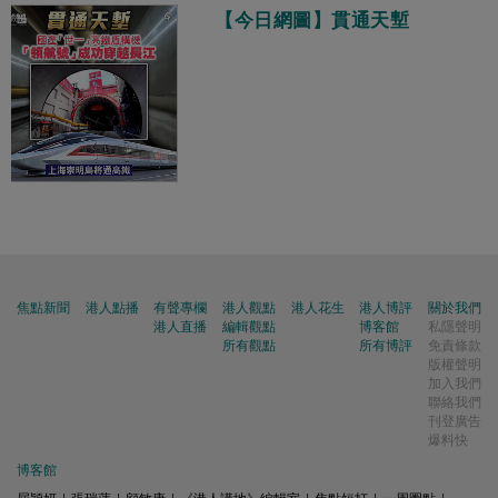
【今日網圖】貫通天塹
焦點新聞
港人點播
有聲專欄
港人觀點
港人花生
港人博評
關於我們
港人直播
編輯觀點
博客館
私隱聲明
所有觀點
所有博評
免責條款
版權聲明
加入我們
聯絡我們
刊登廣告
爆料快
博客館