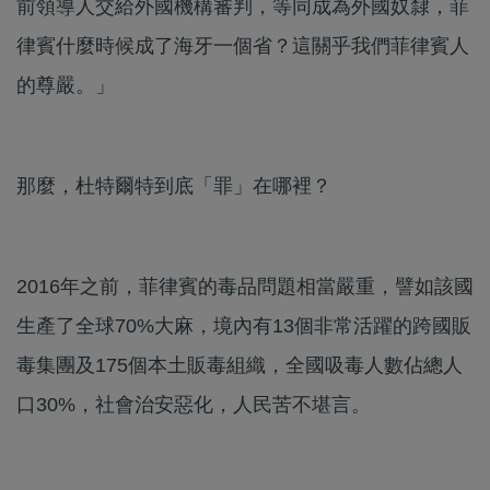
前領導人交給外國機構審判，等同成為外國奴隸，菲
律賓什麼時候成了海牙一個省？這關乎我們菲律賓人
的尊嚴。」
那麼，杜特爾特到底「罪」在哪裡？
2016年之前，菲律賓的毒品問題相當嚴重，譬如該國
生產了全球70%大麻，境內有13個非常活躍的跨國販
毒集團及175個本土販毒組織，全國吸毒人數佔總人
口30%，社會治安惡化，人民苦不堪言。