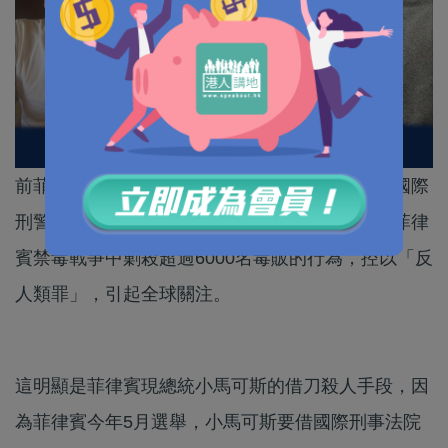
前菲律賓總統杜特爾特來港後回國，一落地就被國際
刑警以包機直接押往荷蘭海牙法庭，就他當年在菲律
賓禁毒戰爭中剿殺超過6000名毒販的行為，控以「反
人類罪」，引起全球關注。
這明顯是菲律賓現總統小馬可斯的借刀殺人手段，因
為菲律賓今年5月選舉，小馬可斯要借國際刑事法院