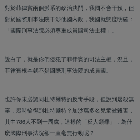
對於菲律賓兩個派系的政治決鬥，我國不會干預，但
對於國際刑事法院干涉他國內政，我國就態度明確：
「國際刑事法院必須尊重成員國司法主權」。
說白了，就是你們侵犯了菲律賓的司法主權，況且，
菲律賓根本就不是國際刑事法院的成員國。
也許你未必認同杜特爾特的反毒手段，但說到屠殺無
辜，幾時輪得到杜特爾特？加沙萬多名兒童被殺害，
其中786人不到一周歲，這樣的「反人類罪」，為什
麼國際刑事法院卻一直毫無行動呢？