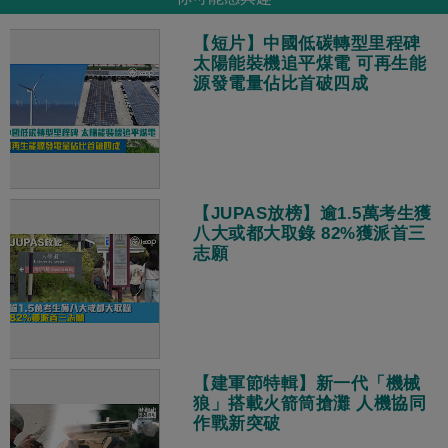
【短片】中國低碳轉型里程碑
太陽能裝機追平煤電 可再生能
源發電量佔比首破四成
【JUPAS放榜】逾1.5萬考生獲
八大或都大取錄 82%獲派首三
志願
【建軍節特輯】新一代「機械
狼」搭載火箭筒搶灘 人機協同
作戰新突破