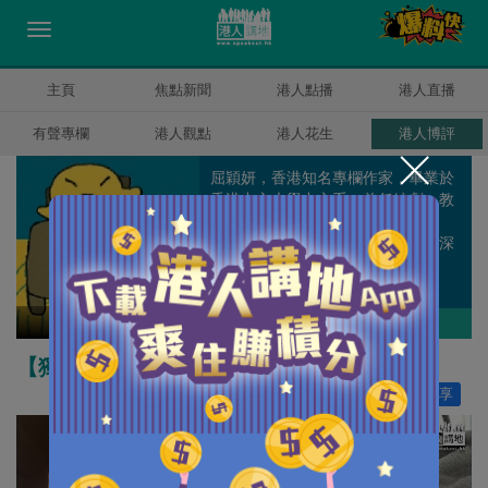
主頁
焦點新聞
港人點播
港人直播
有聲專欄
港人觀點
港人花生
港人博評
屈穎妍，香港知名專欄作家，畢業於
香港中文大學中文系，曾任編劇、教
師、記者、周刊副總編輯和雜誌顧
問，著有《怪獸家長》一書，文章深
受港爸港媽歡迎。
屈穎妍
作者其他博評
【獨家文章】為毒販發聲，卻為兒童沉默
讚好
61
分享