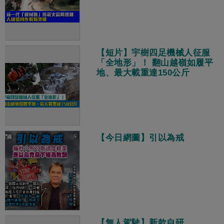
【短片】宇樹四足機械人征服
「全地形」！ 翻山越嶺如履平
地、最大載重達150公斤
【今日網圖】引以為戒
【無人駕駛】新款自研