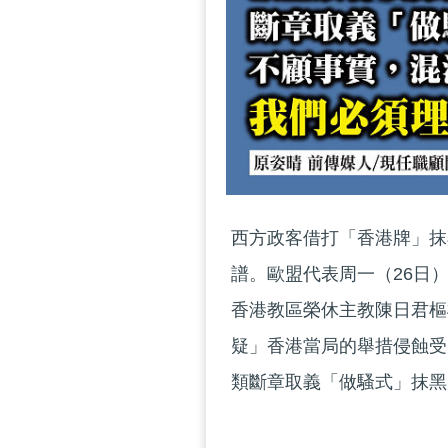
西方政客借打「香港牌」抹
譜。歐盟代表周一（26日
香港教區榮休主教陳日君樞
疑」香港當局的舉措侵蝕受
類斷章取義「做騷式」抹黑