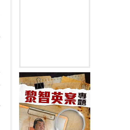
案
於
詆
十
以
反
代
？