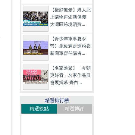
【後顧無憂】港人北
上購物再添新保障
大灣區跨境消費...
在
【青少年軍事夏令
營】施俊輝走進粉嶺
新圍軍營任講者...
說
【名家匯聚】「今朝
更好看」名家作品展
壓
會展揭幕 齊白...
毫
精選排行榜
精選觀點
精選博評
向