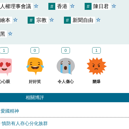
人權理事會議
#
香港
#
陳日君
繪本
#
宗教
#
新聞自由
黑
1
0
0
1
心心眼
好好笑
令人傷心
嬲爆
相關博評
」愛國精神
 慎防有人存心分化族群