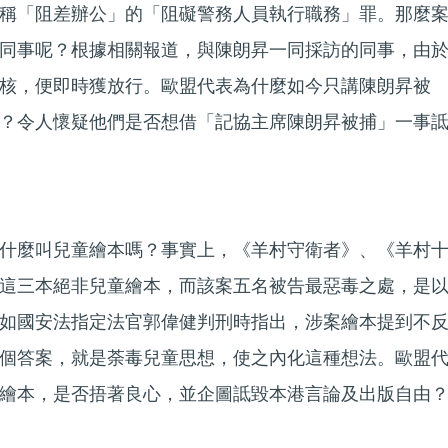
稱「阻差辦公」的「阻礙警務人員執行職務」罪。那麼
同事呢？根據相關報道，與陳朗昇一同採訪的同事，由
核，便即時獲放行。歐盟代表為什麼如今只講陳朗昇被
？令人懷疑他們是否想借「記協主席陳朗昇被捕」一事
什麼叫兒童繪本嗎？事實上，《羊村守衛者》、《羊村
這三本絕非兒童繪本，而該案五名被告最惡毒之處，是
如國安法指定法官郭偉健判刑時指出，涉案繪本提到不
個答案，就是荼毒兒童思想，使之內化這種想法。歐盟
繪本，是否捂著良心，並企圖詆毀本港言論及出版自由