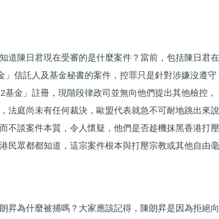
知道陳日君現在受審的是什麼案件？當前，包括陳日君
基金」信託人及基金秘書的案件，控罪只是針對涉嫌沒遵守
12基金」註冊，現階段律政司並無向他們提出其他檢控，
，法庭尚未有任何裁決，歐盟代表就急不可耐地跳出來
而不談案件本質，令人懷疑，他們是否趁機抹黑香港打
港民眾都都知道，這宗案件根本與打壓宗教或其他自由
朗昇為什麼被捕嗎？大家應該記得，陳朗昇是因為拒絕