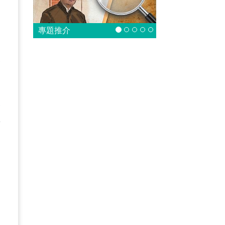
專題推介
聞
達
次
真