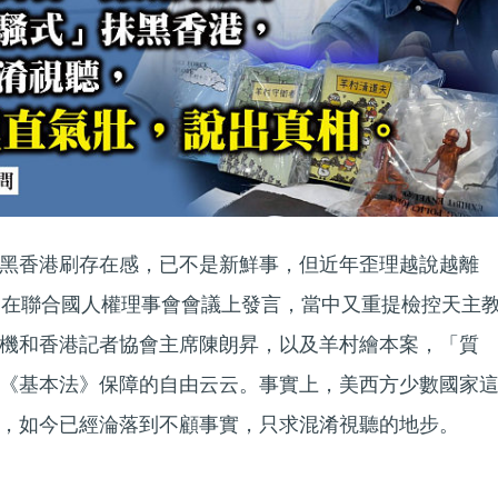
黑香港刷存在感，已不是新鮮事，但近年歪理越說越離
）在聯合國人權理事會會議上發言，當中又重提檢控天主
機和香港記者協會主席陳朗昇，以及羊村繪本案，「質
《基本法》保障的自由云云。事實上，美西方少數國家
，如今已經淪落到不顧事實，只求混淆視聽的地步。