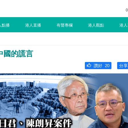
0
人點播
港人直播
有聲專欄
港人觀點
港人
中國的謊言
讚好
20
分享