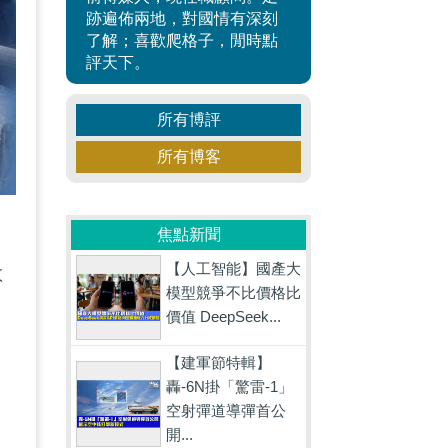
跡遍佈兩地，對國情有深刻
了解；喜歡爬格子，閒時點
評天下。
所有博評
所有博客
焦點新聞
【人工智能】國產大
教
模型競爭不比價格比
價值 DeepSeek...
這
【建軍節特輯】
轟-6N掛「驚雷-1」
空射彈道導彈首公
開...