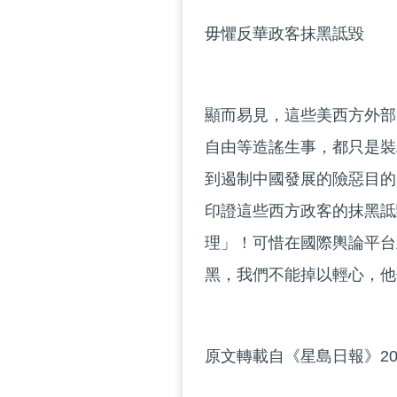
毋懼反華政客抹黑詆毀
顯而易見，這些美西方外部
自由等造謠生事，都只是裝
到遏制中國發展的險惡目的
印證這些西方政客的抹黑詆
理」！可惜在國際輿論平台
黑，我們不能掉以輕心，他
原文轉載自《星島日報》20