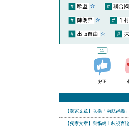
#
歐盟
#
聯合國
#
陳朗昇
#
羊村
#
出版自由
#
抹
11
好正
【獨家文章】弘揚「兩航起義
【獨家文章】警惕網上歧視言論