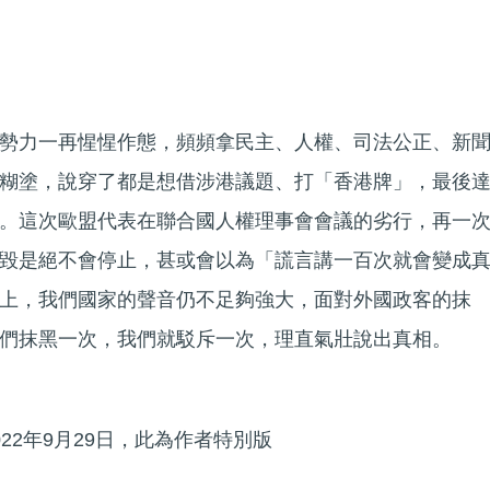
勢力一再惺惺作態，頻頻拿民主、人權、司法公正、新
糊塗，說穿了都是想借涉港議題、打「香港牌」，最後
。這次歐盟代表在聯合國人權理事會會議的劣行，再一
毀是絕不會停止，甚或會以為「謊言講一百次就會變成
上，我們國家的聲音仍不足夠強大，面對外國政客的抹
們抹黑一次，我們就駁斥一次，理直氣壯說出真相。
22年9月29日，此為作者特別版