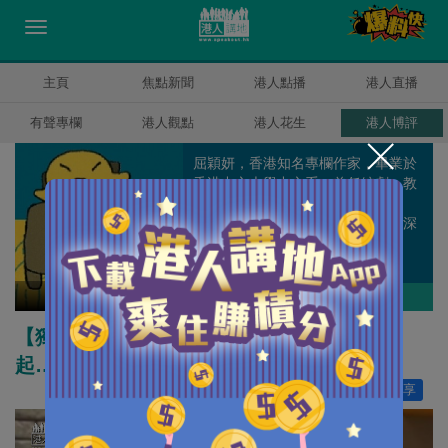
主頁
焦點新聞
港人點播
港人直播
有聲專欄
港人觀點
港人花生
港人博評
屈穎妍，香港知名專欄作家，畢業於
香港中文大學中文系，曾任編劇、教
師、記者、周刊副總編輯和雜誌顧
問，著有《怪獸家長》一書，文章深
受港爸港媽歡迎。
屈穎妍
作者其他博評
【獨家文章】什麼叫幸福？由兩頓生日飯說
起……
讚好
119
分享