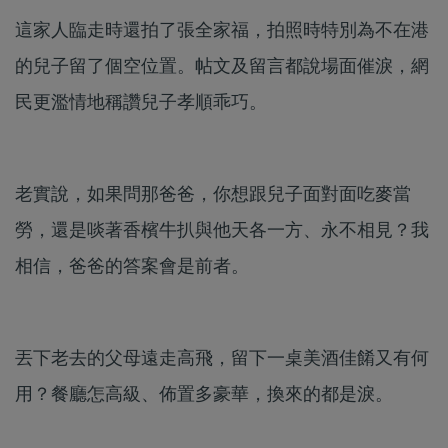
這家人臨走時還拍了張全家福，拍照時特別為不在港
的兒子留了個空位置。帖文及留言都說場面催淚，網
民更濫情地稱讚兒子孝順乖巧。
老實說，如果問那爸爸，你想跟兒子面對面吃麥當
勞，還是啖著香檳牛扒與他天各一方、永不相見？我
相信，爸爸的答案會是前者。
丟下老去的父母遠走高飛，留下一桌美酒佳餚又有何
用？餐廳怎高級、佈置多豪華，換來的都是淚。