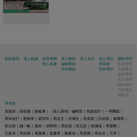
焦點新聞
港人點播
有聲專欄
港人觀點
港人花生
港人博評
關於我們
港人直播
編輯觀點
博客館
私隱聲明
所有觀點
所有博評
免責條款
版權聲明
加入我們
聯絡我們
刊登廣告
爆料快
博客館
屈穎妍
|
張瑞蓮
|
顧敏康
|
《港人講地》編輯室
|
焦點短打
|
一周圈點
|
周末短打
|
劉炳章
|
梁世民
|
馬浩文
|
何濼生
|
原姿晴
|
許紹基
|
麥國華
|
郭文緯
|
錢一帆
|
秦島
|
胡曉明
|
周浩鼎
|
田北辰
|
鄔滿海
|
季霆剛
|
王惠貞
|
周伯展
|
潘麗瓊
|
葉慶寧
|
陳建強
|
馬恩國
|
周全浩
|
方舟
|