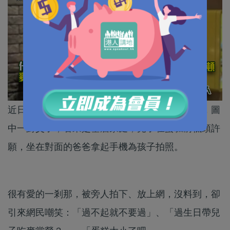
近日網絡瘋傳一張「父子在麥當勞慶生」的照片，圖
中一對父子，看來是基層家庭，兒子在蛋糕前低頭許
願，坐在對面的爸爸拿起手機為孩子拍照。
很有愛的一剎那，被旁人拍下、放上網，沒料到，卻
引來網民嘲笑：「過不起就不要過」、「過生日帶兒