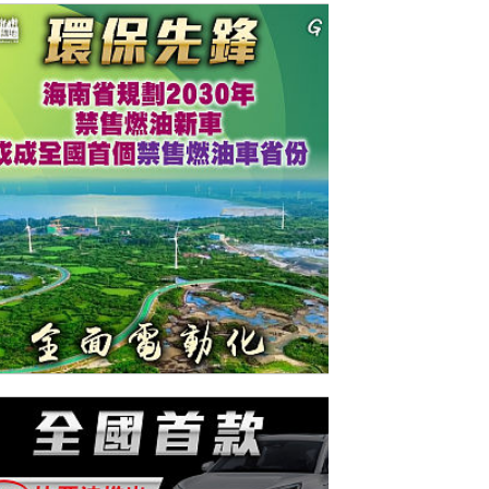
今日網圖】環保先鋒