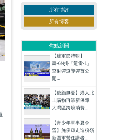
所有博評
所有博客
焦點新聞
【建軍節特輯】
轟-6N掛「驚雷-1」
空射彈道導彈首公
開...
【後顧無憂】港人北
上購物再添新保障
國
大灣區跨境消費...
區
【青少年軍事夏令
營】施俊輝走進粉嶺
新圍軍營任講者...