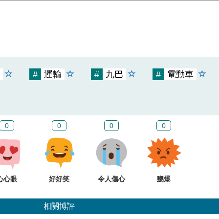
#
運輸
#
九巴
#
電動車
0
0
0
0
心心眼
好好笑
令人傷心
嬲爆
相關博評