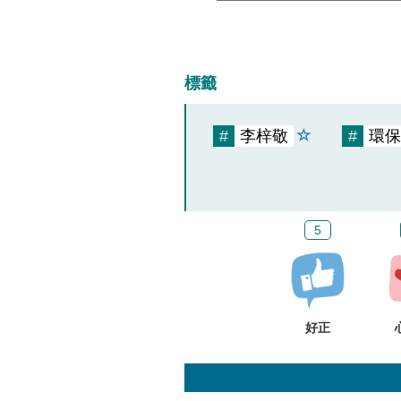
標籤
#
李梓敬
#
環保
5
好正