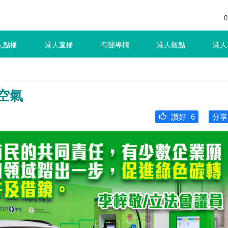
0
人點播
港人直播
有聲專欄
港人觀點
港人
空氣
讚好
6
分享