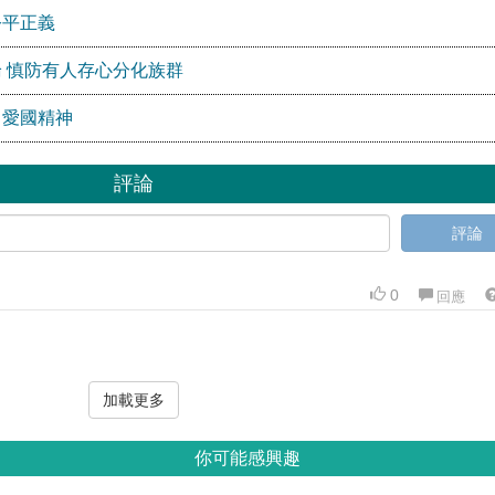
公平正義
 慎防有人存心分化族群
」愛國精神
評論
評論
0
回應
加載更多
你可能感興趣