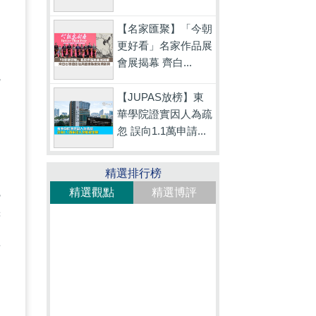
【名家匯聚】「今朝
更好看」名家作品展
同
會展揭幕 齊白...
硫
【JUPAS放榜】東
健
華學院證實因人為疏
忽 誤向1.1萬申請...
精選排行榜
統
精選觀點
精選博評
府
車