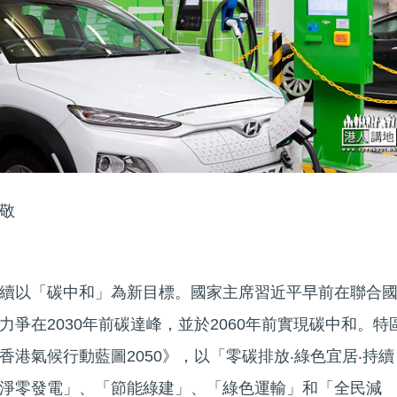
敬
續以「碳中和」為新目標。國家主席習近平早前在聯合
爭在2030年前碳達峰，並於2060年前實現碳中和。特
港氣候行動藍圖2050》，以「零碳排放‧綠色宜居‧持續
淨零發電」、「節能綠建」、「綠色運輸」和「全民減