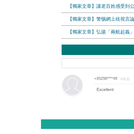
【獨家文章】讓老百姓感受到
【獨家文章】警惕網上歧視言論
【獨家文章】弘揚「兩航起義
+85298****49
4年前
Excellent