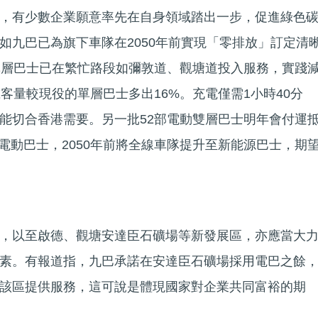
，有少數企業願意率先在自身領域踏出一步，促進綠色
如九巴已為旗下車隊在2050年前實現「零排放」訂定清
單層巴士已在繁忙路段如彌敦道、觀塘道投入服務，實踐
客量較現役的單層巴士多出16%。充電僅需1小時40分
能切合香港需要。另一批52部電動雙層巴士明年會付運
0部電動巴士，2050年前將全線車隊提升至新能源巴士，期
，以至啟德、觀塘安達臣石礦場等新發展區，亦應當大
素。有報道指，九巴承諾在安達臣石礦場採用電巴之餘
該區提供服務，這可說是體現國家對企業共同富裕的期