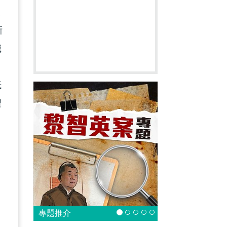
碳
晰
減
抵
望
力
，
專題推介