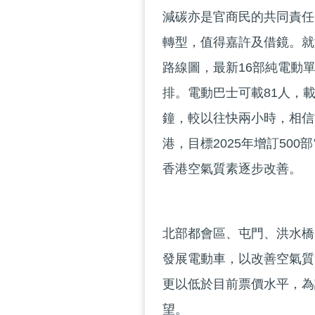
減碳亦是官商民的共同責任
轉型，值得嘉許及借鏡。就
路線圖，最新16部純電動
排。電動巴士可載81人，載
鐘，較以往快兩小時，相信
港，目標2025年增訂50
香港空氣質素逐步改善。
北部都會區、屯門、洪水橋
發展電動車，以改善空氣質
更以低於目前票價水平，為
望。