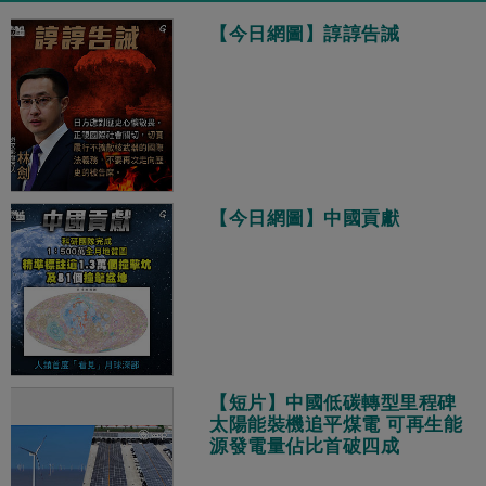
【今日網圖】諄諄告誡
【今日網圖】中國貢獻
【短片】中國低碳轉型里程碑
太陽能裝機追平煤電 可再生能
源發電量佔比首破四成