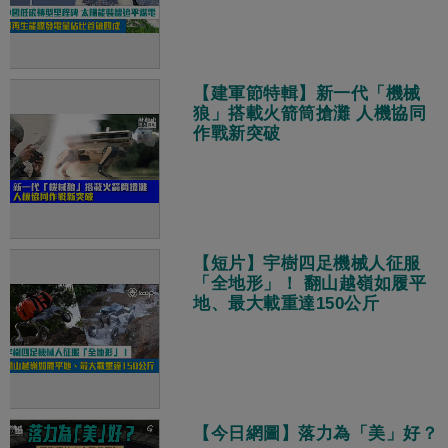
【建軍節特輯】新一代「機械
狼」搭載火箭筒搶灘 人機協同
作戰新突破
【短片】宇樹四足機械人征服
「全地形」！ 翻山越嶺如履平
地、最大載重達150公斤
【今日網圖】落力為「美」好？