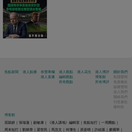
焦點新聞
港人點播
有聲專欄
港人觀點
港人花生
港人博評
關於我們
港人直播
編輯觀點
博客館
私隱聲明
所有觀點
所有博評
免責條款
版權聲明
加入我們
聯絡我們
刊登廣告
爆料快
博客館
屈穎妍
|
張瑞蓮
|
顧敏康
|
《港人講地》編輯室
|
焦點短打
|
一周圈點
|
周末短打
|
劉炳章
|
梁世民
|
馬浩文
|
何濼生
|
原姿晴
|
許紹基
|
麥國華
|