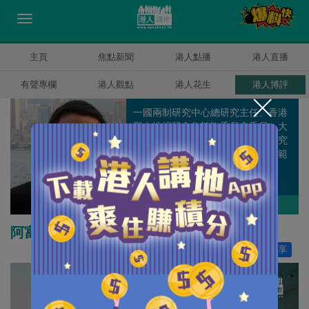
主頁
焦點新聞
港人點播
港人直播
有聲專欄
港人觀點
港人花生
港人博評
一國兩制研究中心總研究主任、香港
與內地經貿合作諮詢委員會委員、大
嶼山發展諮詢委員會委員，從事研究
工作多年，主力研究政治、經濟等範
疇。
方舟
作者其他博評
阿富汗與世界：誰影響誰
讚好
18
分享