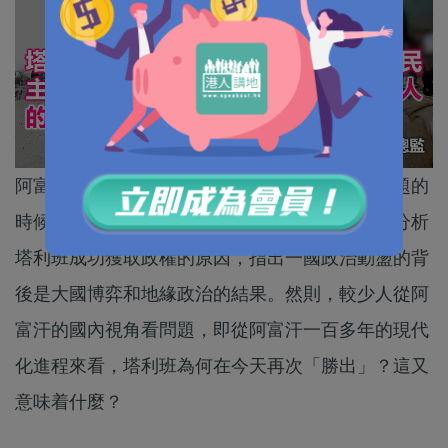
阿富汗變天，舉世矚目。不少人在討論阿富汗問題的
時候，以外部勢力為最大因素（如美國撤軍），分析
塔利班成功獲取政權的原因，指出一國政治動盪的背
後是大國博弈和地緣政治的結果。然則，較少人從阿
富汗的國內視角看問題，即從阿富汗一百多年的現代
化進程來看，塔利班為何在今天再次「勝出」？這又
意味着什麼？