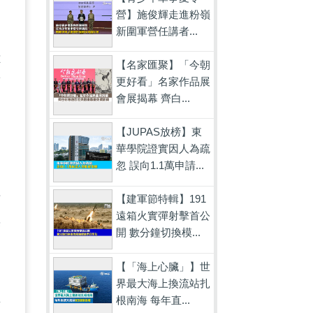
營】施俊輝走進粉嶺
新圍軍營任講者...
獻
【名家匯聚】「今朝
更好看」名家作品展
幫
會展揭幕 齊白...
【JUPAS放榜】東
華學院證實因人為疏
忽 誤向1.1萬申請...
富
情
【建軍節特輯】191
遠箱火實彈射擊首公
幾
開 數分鐘切換模...
【「海上心臟」】世
界最大海上換流站扎
在
根南海 每年直...