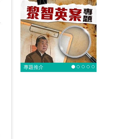
亦
少
專題推介
合
改
。
分