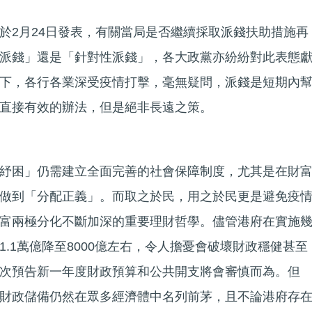
於2月24日發表，有關當局是否繼續採取派錢扶助措施再
派錢」還是「針對性派錢」，各大政黨亦紛紛對此表態
下，各行各業深受疫情打擊，毫無疑問，派錢是短期內
直接有效的辦法，但是絕非長遠之策。
紓困」仍需建立全面完善的社會保障制度，尤其是在財
做到「分配正義」。而取之於民，用之於民更是避免疫
富兩極分化不斷加深的重要理財哲學。儘管港府在實施
.1萬億降至8000億左右，令人擔憂會破壞財政穩健甚至
次預告新一年度財政預算和公共開支將會審慎而為。但
財政儲備仍然在眾多經濟體中名列前茅，且不論港府存