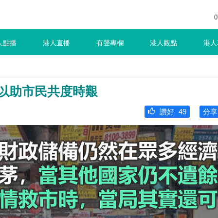
0
人點播
港人直播
有聲專欄
港人觀點
港人
 以助市民共度時艱
讚好
49
分享