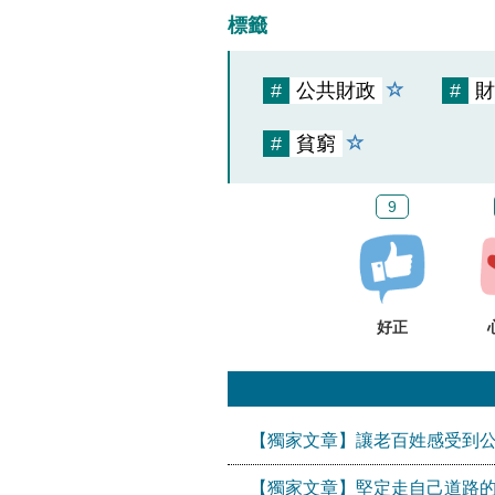
標籤
#
公共財政
#
財
#
貧窮
9
好正
【獨家文章】讓老百姓感受到
【獨家文章】堅定走自己道路