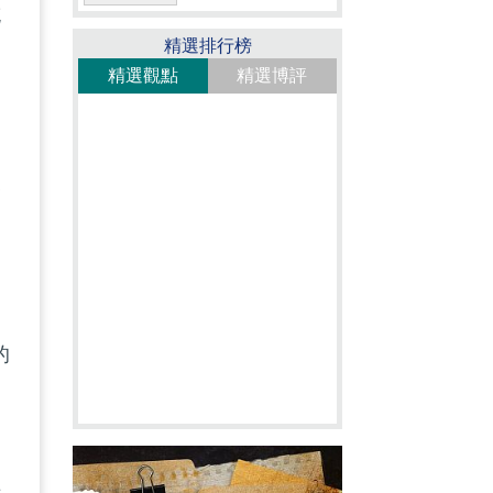
充
精選排行榜
精選觀點
精選博評
貧
疫
不
的