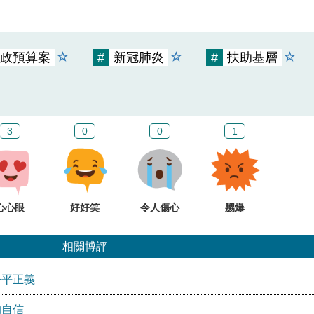
政預算案
#
新冠肺炎
#
扶助基層
3
0
0
1
心心眼
好好笑
令人傷心
嬲爆
相關博評
公平正義
的自信