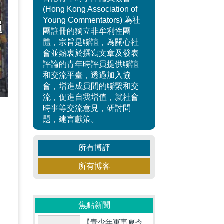
(Hong Kong Association of
Young Commentators) 為社
團註冊的獨立非牟利性團
體，宗旨是聯誼，為關心社
會並熱衷於撰寫文章及發表
評論的青年時評員提供聯誼
和交流平臺，透過加入協
會，增進成員間的聯繫和交
流，促進自我增值，就社會
時事等交流意見，研討問
題，建言獻策。
所有博評
從
所有博客
焦點新聞
【青少年軍事夏令