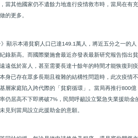
，當其他國家仍不遺餘力地進行疫情救市時，當局在有
做的更多。
告》顯示本港貧窮人口已達149.1萬人，將近五分之一的人
紀錄新高。而國際樂施會最近亦發表最新研究報告指出
遠遠低於富人，甚至需要長達十餘年的時間才能恢復到
本身已存在眾多長期且複雜的結構性問題時，此次疫情
基層家庭陷入跨代際的「貧窮循環」。當局再推行800億
率仍居高不下即將破7%，民間呼籲設立緊急失業援助金
未見到當局設立此援助金的意願。