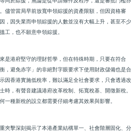
等同於綜援，無論是從申請條件及程序，還是審批門檻
。儘管當局早前放寬申領綜援的資產限額，但因資格審
因，因失業而申領綜援的人數並沒有大幅上升，甚至不
搵工，也不願意申領綜援。
來是港府堅守的理財哲學，但在特殊時期，只要在符合
衡，避免赤字」的非絕對字眼要求下使用財政儲備也是
示因香港實施低稅率，難以滿足全社會要求，只會透過
士時，有聲音建議港府改革稅制、拓寬稅基、開徵新稅
何一種新稅的設立都需要仔細考慮其效果與影響。
重夾擊深刻揭示了本港產業結構單一、社會階層固化、