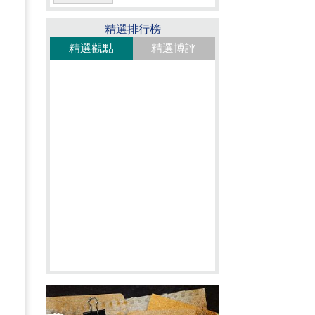
、
精選排行榜
精選觀點
精選博評
，
是
不
春