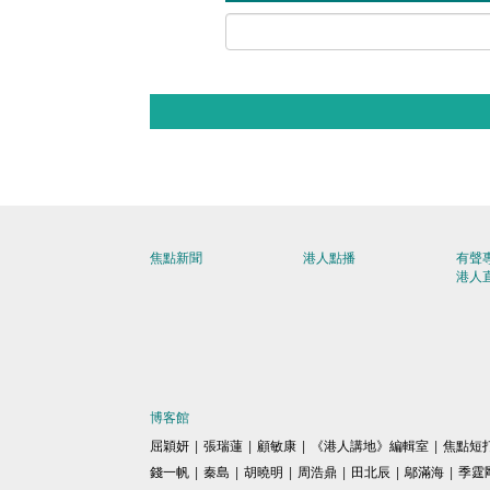
焦點新聞
港人點播
有聲
港人
博客館
屈穎妍
|
張瑞蓮
|
顧敏康
|
《港人講地》編輯室
|
焦點短
錢一帆
|
秦島
|
胡曉明
|
周浩鼎
|
田北辰
|
鄔滿海
|
季霆