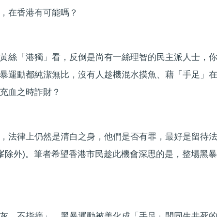
，在香港有可能嗎？
黃絲「港獨」看，反倒是尚有一絲理智的民主派人士，
暴運動都純潔無比，沒有人趁機混水摸魚、藉「手足」
充血之時詐財？
，法律上仍然是清白之身，他們是否有罪，最好是留待
智峯除外)。筆者希望香港市民趁此機會深思的是，整場黑暴
灰、不指摘」，黑暴運動被美化成「手足」間同生共死