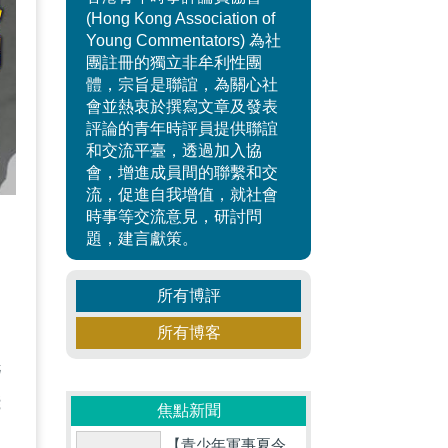
(Hong Kong Association of
Young Commentators) 為社
團註冊的獨立非牟利性團
體，宗旨是聯誼，為關心社
會並熱衷於撰寫文章及發表
評論的青年時評員提供聯誼
和交流平臺，透過加入協
會，增進成員間的聯繫和交
流，促進自我增值，就社會
時事等交流意見，研討問
題，建言獻策。
所有博評
達
所有博客
洗
錢
焦點新聞
周
【青少年軍事夏令