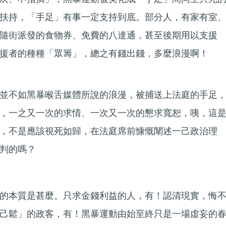
扶持，「手足」有事一定支持到底。部分人，有家有室
隨街派發的食物券、免費的八達通，甚至後期用以支援
援者的種種「眾籌」，總之有錢出錢，多麼浪漫啊！
並不如黑暴喉舌媒體所說的浪漫，被捕送上法庭的手足
，一之又一次的求情、一次又一次的懇求寬恕，咦，這
，不是應該視死如歸，在法庭席前慷慨闡述一己政治理
判的嗎？
的本質是甚麼。只求金錢利益的人，有！認清現實，悔
己鬆」的政客，有！黑暴運動由始至終只是一場虛妄的