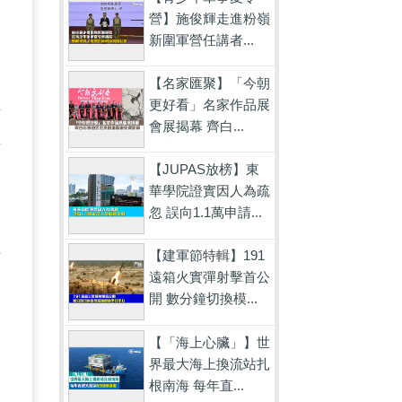
營】施俊輝走進粉嶺
新圍軍營任講者...
【名家匯聚】「今朝
更好看」名家作品展
你
會展揭幕 齊白...
在
【JUPAS放榜】東
華學院證實因人為疏
忽 誤向1.1萬申請...
法
【建軍節特輯】191
遠箱火實彈射擊首公
開 數分鐘切換模...
【「海上心臟」】世
界最大海上換流站扎
根南海 每年直...
的