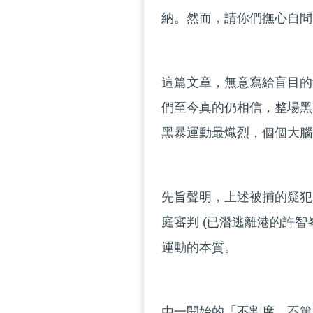
納。然而，請你們撫心自問
這篇文章，無意寫給盲目的
們至今真的仍相信，整場黑
黑暴運動最熾烈，個個大腦
先旨聲明，上述被捕的疑犯
庭審判 (已潛逃離港的許
運動的本質。
由一開始的「不割席、不篤