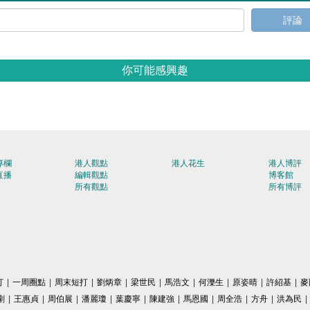
評論
你可能感興趣
專欄
港人觀點
港人花生
港人博評
直播
編輯觀點
博客館
所有觀點
所有博評
打
|
一周圈點
|
周末短打
|
劉炳章
|
梁世民
|
馬浩文
|
何濼生
|
原姿晴
|
許紹基
|
麥
剛
|
王惠貞
|
周伯展
|
潘麗瓊
|
葉慶寧
|
陳建強
|
馬恩國
|
周全浩
|
方舟
|
洪為民
|