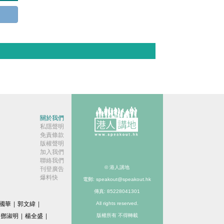
關於我們
私隱聲明
免責條款
版權聲明
加入我們
聯絡我們
© 港人講地
刊登廣告
爆料快
電郵: speakout@speakout.hk
傳真: 85228041301
國華
|
郭文緯
|
All rights reserved.
鄧淑明
|
楊全盛
|
版權所有 不得轉載