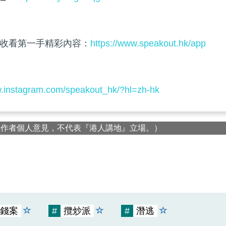
收看第一手精彩內容：
https://www.speakout.hk/app
w.instagram.com/speakout_hk/?hl=zh-hk
屬作者個人意見，不代表『港人講地』立場。）
錢案
#
攬炒派
#
潛逃