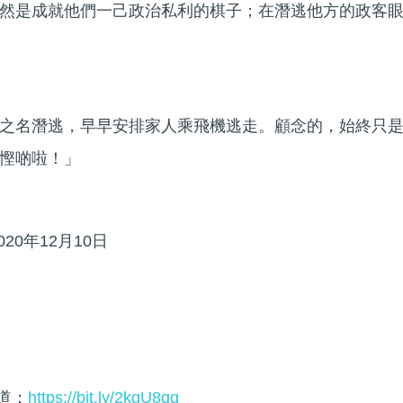
然是成就他們一己政治私利的棋子；在潛逃他方的政客
之名潛逃，早早安排家人乘飛機逃走。顧念的，始終只
慳啲啦！」
20年12月10日
頻道：
https://bit.ly/2kgU8qg