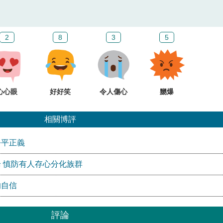
2
8
3
5
心心眼
好好笑
令人傷心
嬲爆
相關博評
公平正義
 慎防有人存心分化族群
的自信
評論