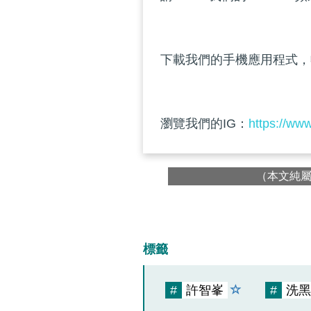
下載我們的手機應用程式，
瀏覽我們的IG：
https://ww
（本文純
標籤
#
許智峯
#
洗黑