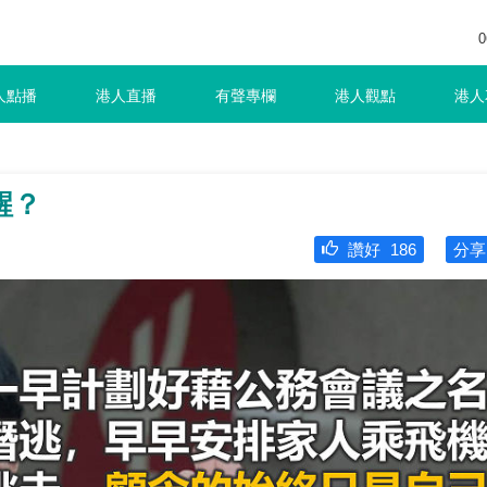
0
人點播
港人直播
有聲專欄
港人觀點
港人
醒？
讚好
186
分享