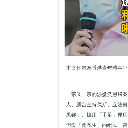
本文作者為香港青年時事評
一宗又一宗的涉嫌洗黑錢案
人、網台主持傑斯、立法會
黑錢」、挪用「手足」原用
但愛「食花生」的網民，當