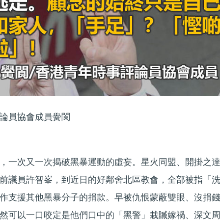
論員協會成員黌閬
，一次又一次揭破黑暴運動的虛妄。星火同盟、開掛之
前議員許智峯，到近日的好鄰舍北區教會，全部被指「
作支援其他黑暴分子的捐款。早被仇恨蒙蔽雙眼、沒捐
然可以一口咬定是他們口中的「黑警」栽贓嫁禍、深文