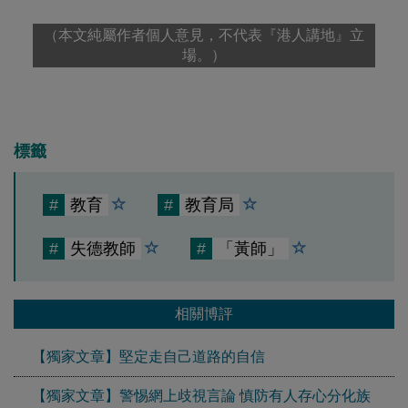
（本文純屬作者個人意見，不代表『港人講地』立
場。）
標籤
#
教育
#
教育局
#
失德教師
#
「黃師」
相關博評
【獨家文章】堅定走自己道路的自信
【獨家文章】警惕網上歧視言論 慎防有人存心分化族