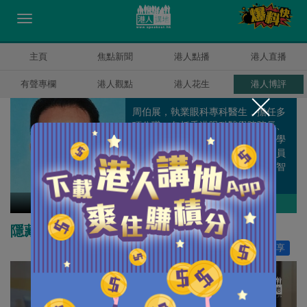
主頁
焦點新聞
港人點播
港人直播
有聲專欄
港人觀點
港人花生
港人博評
周伯展，執業眼科專科醫生，擔任多
項公職，包括香港眼科醫學院院長、
香港執業眼科醫生會會長、香港醫學
會副會長、香港專業及資深行政人員
協會副會長，並任智庫組織「香江智
匯」副主席。
周伯展
作者其他博評
隱藏失德教師後患無窮
讚好
406
分享