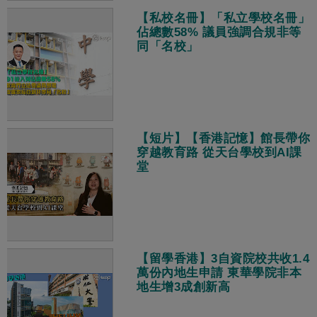
【私校名冊】「私立學校名冊」
佔總數58% 議員強調合規非等
同「名校」
【短片】【香港記憶】館長帶你
穿越教育路 從天台學校到AI課
堂
【留學香港】3自資院校共收1.4
萬份內地生申請 東華學院非本
地生增3成創新高