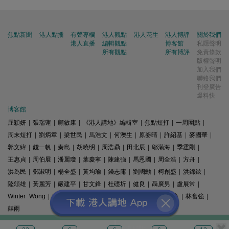
焦點新聞
港人點播
有聲專欄
港人觀點
港人花生
港人博評
關於我們
港人直播
編輯觀點
博客館
私隱聲明
所有觀點
所有博評
免責條款
版權聲明
加入我們
聯絡我們
刊登廣告
爆料快
博客館
屈穎妍
|
張瑞蓮
|
顧敏康
|
《港人講地》編輯室
|
焦點短打
|
一周圈點
|
周末短打
|
劉炳章
|
梁世民
|
馬浩文
|
何濼生
|
原姿晴
|
許紹基
|
麥國華
|
郭文緯
|
錢一帆
|
秦島
|
胡曉明
|
周浩鼎
|
田北辰
|
鄔滿海
|
季霆剛
|
王惠貞
|
周伯展
|
潘麗瓊
|
葉慶寧
|
陳建強
|
馬恩國
|
周全浩
|
方舟
|
洪為民
|
鄧淑明
|
楊全盛
|
黃均瑜
|
錢志庸
|
劉國勳
|
柯創盛
|
洪錦鉉
|
陸頌雄
|
黃麗芳
|
嚴建平
|
甘文鋒
|
杜礎圻
|
健良
|
聶廣男
|
盧展常
|
Winter Wong
|
K2
|
梁文新
|
羅崑
|
姚銘
|
陳志豪
|
精選文章
|
林奮強
|
囍雨
© 港人講地