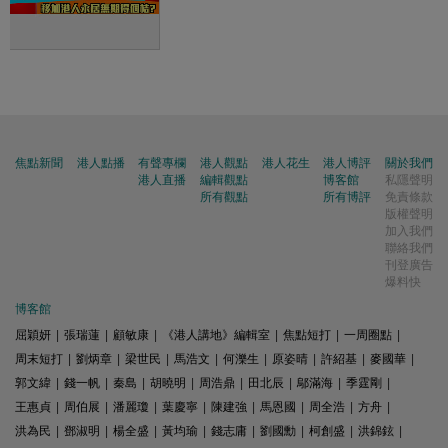
焦點新聞
港人點播
有聲專欄
港人觀點
港人花生
港人博評
關於我們
港人直播
編輯觀點
博客館
私隱聲明
所有觀點
所有博評
免責條款
版權聲明
加入我們
聯絡我們
刊登廣告
爆料快
博客館
屈穎妍
|
張瑞蓮
|
顧敏康
|
《港人講地》編輯室
|
焦點短打
|
一周圈點
|
周末短打
|
劉炳章
|
梁世民
|
馬浩文
|
何濼生
|
原姿晴
|
許紹基
|
麥國華
|
郭文緯
|
錢一帆
|
秦島
|
胡曉明
|
周浩鼎
|
田北辰
|
鄔滿海
|
季霆剛
|
王惠貞
|
周伯展
|
潘麗瓊
|
葉慶寧
|
陳建強
|
馬恩國
|
周全浩
|
方舟
|
洪為民
|
鄧淑明
|
楊全盛
|
黃均瑜
|
錢志庸
|
劉國勳
|
柯創盛
|
洪錦鉉
|