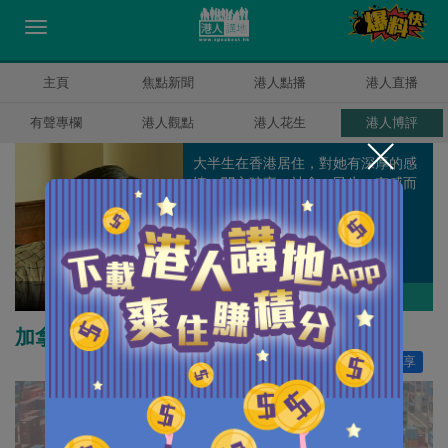
主頁
焦點新聞
港人點播
港人直播
有聲專欄
港人觀點
港人花生
港人博評
大半生在香港居住，對她有深厚的感
情；關心時事、社會、民生，有感而
發。
黃啟樟
作者其他博評
加拿大媒體充滿反華言論
讚好
98
分享