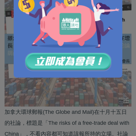
加拿大環球郵報(The Globe and Mail)在十月十五日
的社論，標題是「The risks of a free-trade deal with
China」，不看內容都可知道該報所持的立場。社論