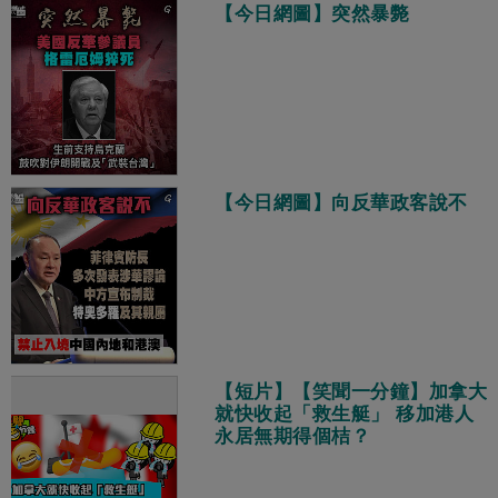
【今日網圖】突然暴斃
【今日網圖】向反華政客說不
【短片】【笑聞一分鐘】加拿大
就快收起「救生艇」 移加港人
永居無期得個桔？