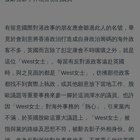
有留意國際對港政事的朋友應會聽過此人的名號，畢
竟於會刻意將香港政治打造成自身政治籌碼的海外政
客不多，英國而言除了彭定康會不時嚷嚷之外，就是
這位「West女士」。每當有反對派政客遠赴英國
時，與之見面的都是「West女士」，彷彿那些政客
都找不到實際上執政，或其他願意放下當地工作、脫
歐議題等重要事務來參一腳於這淌渾水的議員。也許
因「West女士」對海外事務的「熱心」，引來黨內
不滿，於英國脫歐這重大議題上，「West女士」被
指與黨的路線及思想不符，被辭去影子外相身份。的