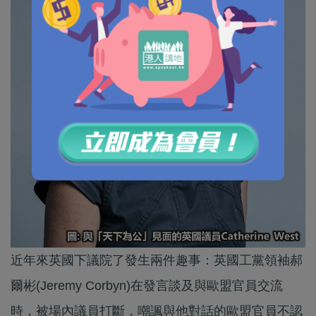
近年來英國下議院了發生兩件趣事：英國工黨領袖郝
爾彬(Jeremy Corbyn)在發言談及與歐盟官員交流
時，被場內議員打斷，嘲諷與他對話的歐盟官員不認