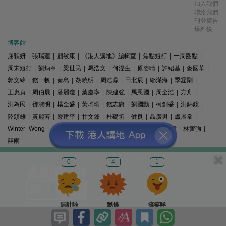
加入我們
聯絡我們
刊登廣告
爆料快
博客館
屈穎妍
|
張瑞蓮
|
顧敏康
|
《港人講地》編輯室
|
焦點短打
|
一周圈點
|
周末短打
|
劉炳章
|
梁世民
|
馬浩文
|
何濼生
|
原姿晴
|
許紹基
|
麥國華
|
郭文緯
|
錢一帆
|
秦島
|
胡曉明
|
周浩鼎
|
田北辰
|
鄔滿海
|
季霆剛
|
王惠貞
|
周伯展
|
潘麗瓊
|
葉慶寧
|
陳建強
|
馬恩國
|
周全浩
|
方舟
|
洪為民
|
鄧淑明
|
楊全盛
|
黃均瑜
|
錢志庸
|
劉國勳
|
柯創盛
|
洪錦鉉
|
陸頌雄
|
黃麗芳
|
嚴建平
|
甘文鋒
|
杜礎圻
|
健良
|
聶廣男
|
盧展常
|
Winter Wong
|
K2
|
梁文新
|
羅崑
|
姚銘
|
陳志豪
|
精選文章
|
林奮強
|
囍雨
© 港人講地
0
4
1
電郵: speakout@speakout.hk
傳真: 85228041301
All rights reserved.
無計啦
嬲爆
搞笑咩
版權所有 不得轉載