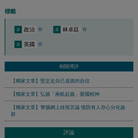
標籤
#
政治
#
林卓廷
#
英國
相關博評
【獨家文章】堅定走自己道路的自信
【獨家文章】弘揚「兩航起義」愛國精神
【獨家文章】警惕網上歧視言論 慎防有人存心分化族
群
評論