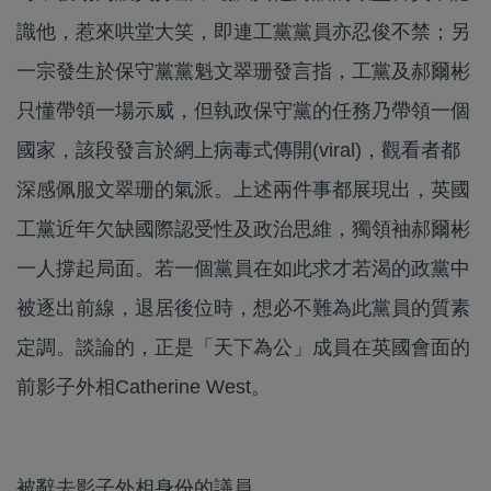
識他，惹來哄堂大笑，即連工黨黨員亦忍俊不禁；另
一宗發生於保守黨黨魁文翠珊發言指，工黨及郝爾彬
只懂帶領一場示威，但執政保守黨的任務乃帶領一個
國家，該段發言於網上病毒式傳開(viral)，觀看者都
深感佩服文翠珊的氣派。上述兩件事都展現出，英國
工黨近年欠缺國際認受性及政治思維，獨領袖郝爾彬
一人撐起局面。若一個黨員在如此求才若渴的政黨中
被逐出前線，退居後位時，想必不難為此黨員的質素
定調。談論的，正是「天下為公」成員在英國會面的
前影子外相Catherine West。
被辭去影子外相身份的議員