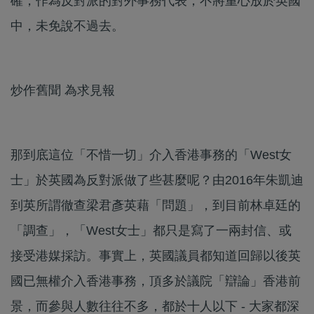
確，作為反對派的對外事務代表，不將重心放於英國
中，未免說不過去。
炒作舊聞 為求見報
那到底這位「不惜一切」介入香港事務的「West女
士」於英國為反對派做了些甚麼呢？由2016年朱凱迪
到英所謂徹查梁君彥英藉「問題」，到目前林卓廷的
「調查」，「West女士」都只是寫了一兩封信、或
接受港媒採訪。事實上，英國議員都知道回歸以後英
國已無權介入香港事務，頂多於議院「辯論」香港前
景，而參與人數往往不多，都於十人以下 - 大家都深