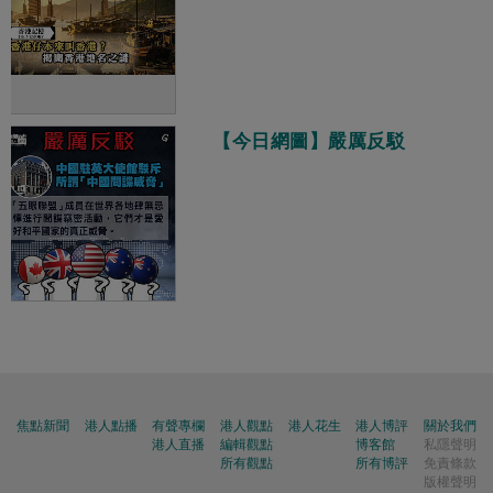
【今日網圖】嚴厲反駁
焦點新聞
港人點播
有聲專欄
港人觀點
港人花生
港人博評
關於我們
港人直播
編輯觀點
博客館
私隱聲明
所有觀點
所有博評
免責條款
版權聲明