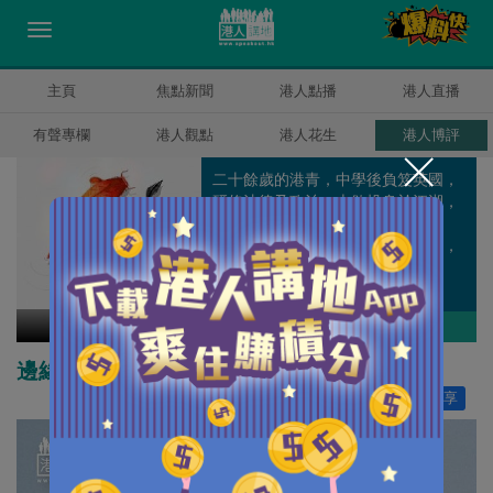
主頁
焦點新聞
港人點播
港人直播
有聲專欄
港人觀點
港人花生
港人博評
二十餘歲的港青，中學後負笈英國，
研修法律及政治。本欲投身於江湖，
卻見波譎雲詭的時政，與其淌這渾
水，不如廣邀同路朋友，談笑風生，
以法論政，於建立屬於大家的一片
「余唐」。 個人Facebook：
www.facebook.com/yu.t.205
余唐
作者其他博評
邊緣的政客慣用手段
讚好
173
分享