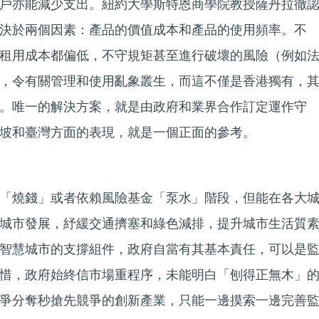
戶亦能減少支出。紐約大學斯特恩商學院教授薩丹拉徹
決於兩個因素：產品的價值成本和產品的使用頻率。不
租用成本都偏低，不守規矩甚至進行破壞的風險（例如
，令有關管理和使用亂象叢生，而這不僅是香港獨有，
。唯一的解決方案，就是由政府和業界合作訂定運作守
坡和臺灣方面的表現，就是一個正面的參考。
「燒錢」或者依賴風險基金「泵水」階段，但能在各大
城市發展，紓緩交通擠塞和綠色減排，提升城市生活質
智慧城市的支撐組件，政府自當有其基本責任，可以是
惜，政府始終信市場重程序，未能明白「刨得正無木」
爭分奪秒搶先競爭的創新產業，只能一邊摸索一邊完善