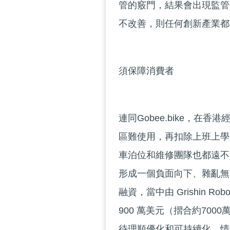
管的竅門，結果會出現監管
不改善，則任何創新產業都
須保障消費者
連同Gobee.bike，在
區難使用，再扣除上班上學
車泊位和維修團隊也都遠不
形成一個負面向下、雜亂無序
融資，當中由 Grishin 
900 萬美元（摺合約70
待理順優化和可持續化。情