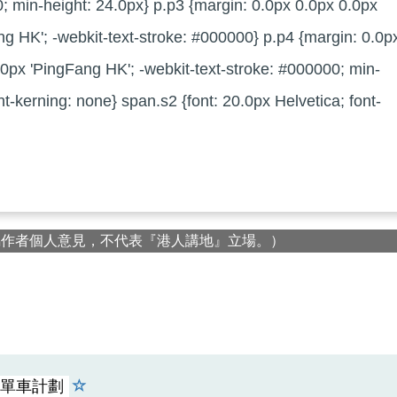
; min-height: 24.0px} p.p3 {margin: 0.0px 0.0px 0.0px
ng HK'; -webkit-text-stroke: #000000} p.p4 {margin: 0.0p
.0px 'PingFang HK'; -webkit-text-stroke: #000000; min-
nt-kerning: none} span.s2 {font: 20.0px Helvetica; font-
屬作者個人意見，不代表『港人講地』立場。）
單車計劃