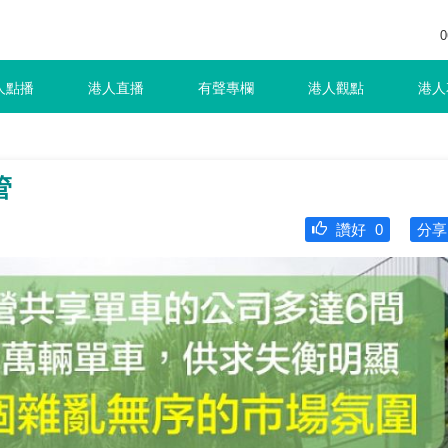
0
人點播
港人直播
有聲專欄
港人觀點
港人
管
讚好
0
分享