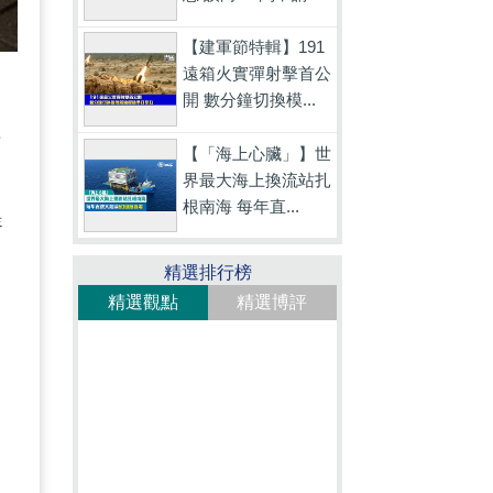
【建軍節特輯】191
遠箱火實彈射擊首公
番
開 數分鐘切換模...
場
【「海上心臟」】世
司
界最大海上換流站扎
根南海 每年直...
提
精選排行榜
精選觀點
精選博評
資