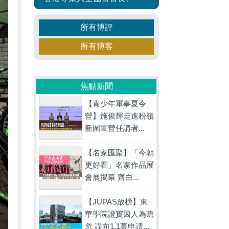
所有博評
所有博客
焦點新聞
【青少年軍事夏令
營】施俊輝走進粉嶺
新圍軍營任講者...
【名家匯聚】「今朝
更好看」名家作品展
會展揭幕 齊白...
【JUPAS放榜】東
華學院證實因人為疏
忽 誤向1.1萬申請...