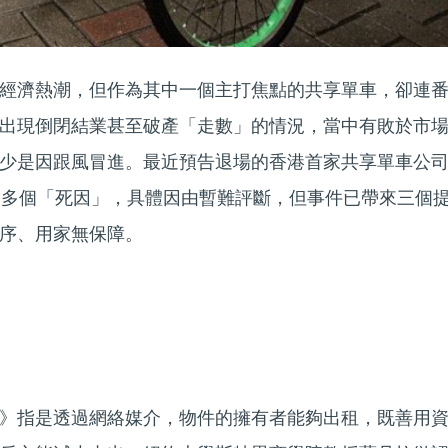
經濟熱潮，但作為其中一個主打焦點的共享單車，卻連
出現倒閉結業甚至破產「走數」的情況，當中有敗於市
少是因跟風冒進。最近預告退場的香港首家共享單車公
亦已提出多個「死因」，具體因由暫難評斷，但事件已帶來三個
序、用家無保障。
》指是透過網絡媒介，物件的擁有者能夠出租，既善用