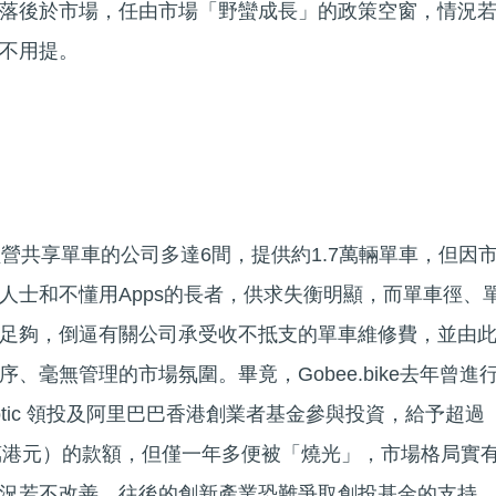
落後於市場，任由市場「野蠻成長」的政策空窗，情況
不用提。
香港經營共享單車的公司多達6間，提供約1.7萬輛單車，但因
人士和不懂用Apps的長者，供求失衡明顯，而單車徑、
足夠，倒逼有關公司承受收不抵支的單車維修費，並由
、毫無管理的市場氛圍。畢竟，Gobee.bike去年曾進
Robotic 領投及阿里巴巴香港創業者基金參與投資，給予超過
00萬港元）的款額，但僅一年多便被「燒光」，市場格局實
況若不改善，往後的創新產業恐難爭取創投基金的支持