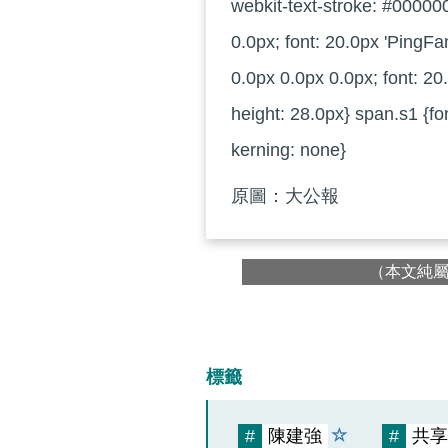
webkit-text-stroke: #000000
0.0px; font: 20.0px 'PingFa
0.0px 0.0px 0.0px; font: 20
height: 28.0px} span.s1 {fo
kerning: none}
原圖：大公報
（本文純
標籤
#
陳建強
#
共享