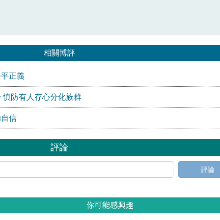
相關博評
公平正義
 慎防有人存心分化族群
的自信
評論
評論
你可能感興趣