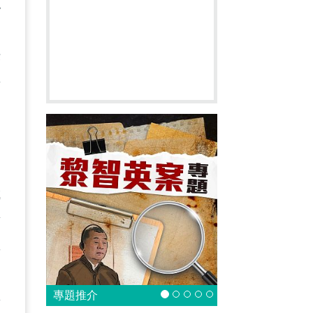
認
法
其
城
素
監
的
監
專題推介