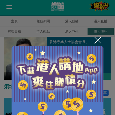
主頁
焦點新聞
港人點播
港人直播
有聲專欄
港人觀點
港人花生
港人博評
香港專業人士協會會長。
陳建強
作者其他博評
須堵上槍管漏洞
讚好
0
分享