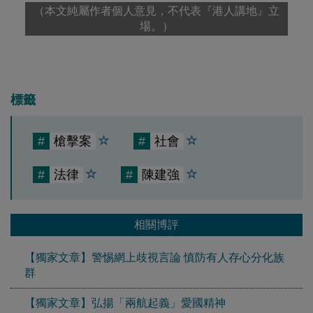
（本文純屬作者個人意見，不代表『港人講地』立
場。）
標籤
#
槍擊案
#
社會
#
法律
#
陳建強
相關博評
【獨家文章】警惕網上歧視言論 慎防有人存心分化族
群
【獨家文章】弘揚「兩航起義」愛國精神