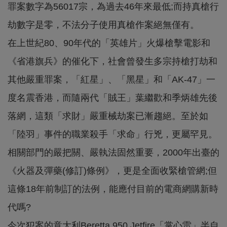
罪案數字為56017宗，為過去46年來最低;而持真槍行
劫數字是零，不法分子使用真槍作案絕無僅有。
在上世紀80、90年代的「英雄片」火爆槍擊電影和
《省港旗兵》的催化下，社會曾發生多宗持槍打劫和
其他嚴重罪案，「紅星」、「黑星」和「AK-47」一
度名震香港，而隨兩代「賊王」葉繼歡和季炳雄先後
落網，這類「求財」嚴重械劫案已漸趨絕。至於如
「陸羽」事件的職業殺手「求命」行兇，更屬罕見。
相關部門的嚴把關、嚴執法固然重要，2000年出臺的
《火器及彈藥(修訂)條例》，更是全面收緊槍管網;但
這條18年前制訂的法例，能應付目前的電商網購新時
代嗎?
今次犯案的意大利Beretta 950 Jetfire「掌心雷」半自