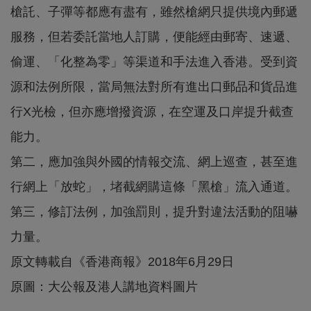
槍託、子彈等都應有盡有，雖然槍網只提供境內郵遞
服務，但若委託當地人訂購，便能經由郵寄、速遞、
偷運、「化整為零」等渠道和手法進入香港。受到資
源和法例所限，當局無法對所有進出口郵品和貨品進
行X光檢，但亦應增撥資源，在空運及口岸提升截查
能力。
第二，應加強與外國的情報交流、網上巡查，甚至進
行網上「放蛇」，堵截網購這條「黑槍」流入通道。
第三，修訂法例，加強罰則，提升對違法活動的阻嚇
力量。
原文轉載自《香港商報》2018年6月29日
原圖：大公報及港人講地資料圖片