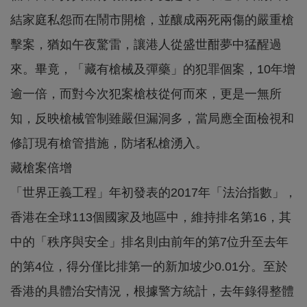
結家庭私怨而在鬧市開槍，並釀成兩死兩傷的嚴重槍
擊案，猶如午夜驚雷，讓港人從盛世酣夢中猛醒過
來。畢竟，「藏有槍械及彈藥」的犯罪個案，10年增
逾一倍，而對今次犯案槍枝從何而來，更是一無所
知，反映槍械管制雖嚴但漏洞多，當局應全面檢視和
修訂現有槍管措施，防堵私槍湧入。
藏槍案倍增
「世界正義工程」年初發表的2017年「法治指數」，
香港在全球113個國家及地區中，維持排名第16，其
中的「秩序與安全」排名則由前年的第7位升至去年
的第4位，得分僅比排第一的新加坡少0.01分。至於
香港的具體治安情況，根據警方統計，去年錄得整體