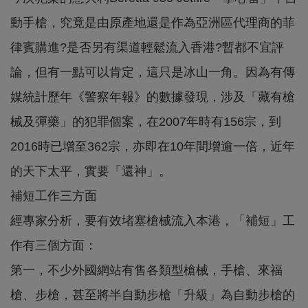
動手槍，究竟是由原產地還是作為亞洲區代理商的菲
律賓購進?是否另有渠道輕鬆流入香港?暫都不宜評
論，但有一點可以肯定，這只是冰山一角。因為有傳
媒統計歷年《警察年報》的數據發現，涉及「藏有槍
械及彈藥」的犯罪個案，在2007年時有156宗，到
2016時已增至362宗，亦即在10年間增逾一倍，近年
的天下太平，實要「還神」。
補短工作三方面
經專家分析，要有效堵塞槍械流入本港，「補短」工
作有三個方面：
第一，不少外國網站有售各類型槍械，手槍、來福
槍、步槍，甚至將半自動步槍「升級」為自動步槍的