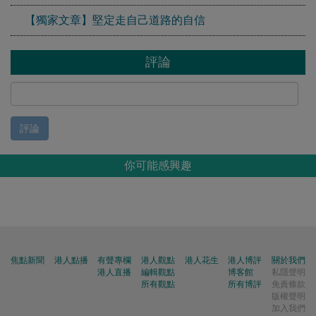
【獨家文章】堅定走自己道路的自信
評論
評論
你可能感興趣
焦點新聞
港人點播
有聲專欄
港人觀點
港人花生
港人博評
關於我們
港人直播
編輯觀點
博客館
私隱聲明
所有觀點
所有博評
免責條款
版權聲明
加入我們