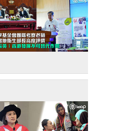
民心相通】共享基金會團隊考察老撾 獲當
衞生部長高度評價 梁振英：香港發揮不可
代作用