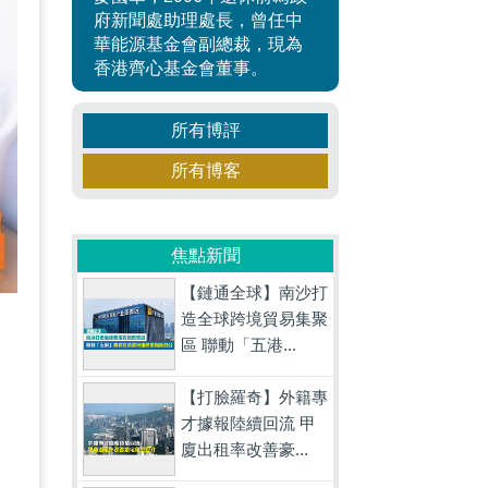
府新聞處助理處長，曾任中
華能源基金會副總裁，現為
香港齊心基金會董事。
所有博評
所有博客
焦點新聞
【鏈通全球】南沙打
造全球跨境貿易集聚
區 聯動「五港...
，
【打臉羅奇】外籍專
才據報陸續回流 甲
廈出租率改善豪...