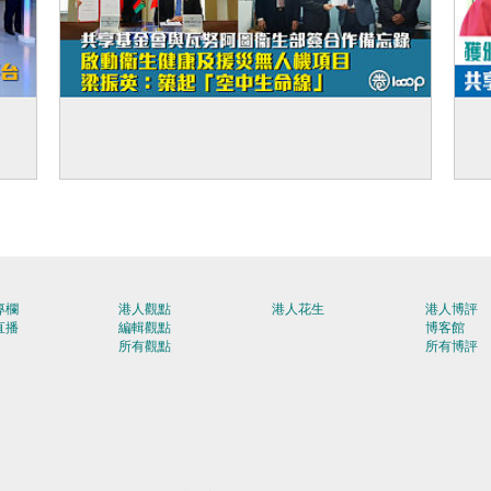
中心
【善用低空科技】共享基金會與瓦努阿圖衞
【
轉化
生部簽合作備忘錄、啟動衞生健康及援災無人
「
機項目 梁振英：築起「空中生命線」
球
專欄
港人觀點
港人花生
港人博評
直播
編輯觀點
博客館
所有觀點
所有博評