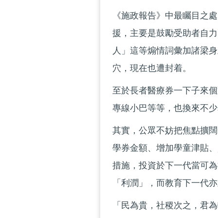
《施政報告》中最矚目之處
援，主要是鼓勵受助者自力
人」這等煽情詞彙加諸梁身
穴，現在也遭封着。
至於長者醫療券一下子來個對
專線小巴等等，也換來不少
其實，公眾不妨把焦點擴闊
學券金額、增加學童津貼、
措施，投資於下一代當可為
「利潤」，而教育下一代亦
「民為貴，社稷次之，君為