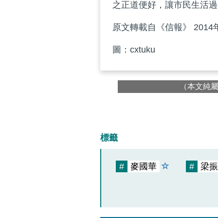
之正道便好，讓市民生活過
原文轉載自《信報》 2014
圖：cxtuku
（本文純
標籤
#
麥國華
#
梁振