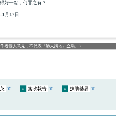
得好一點，何罪之有？
年1月17日
屬作者個人意見，不代表『港人講地』立場。）
英
#
施政報告
#
扶助基層