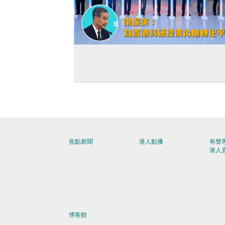
【穗港合作】大灣區首個國際臨床研究
落戶南沙 梁振英：為香港科研提供內地
平台
焦點新聞
港人點播
有聲
港人
博客館