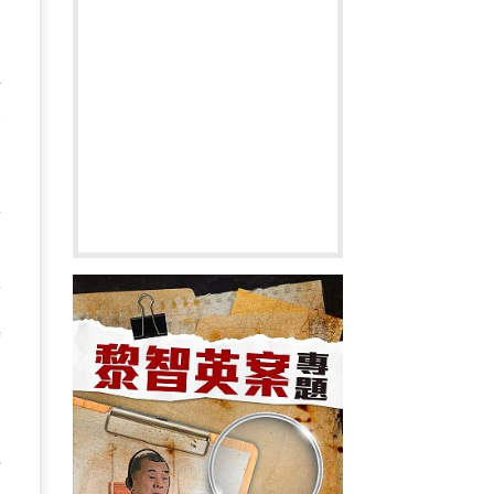
懶
軟
至
育
時
行