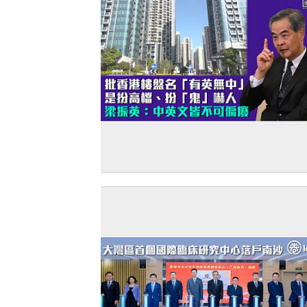
【扮「鬼」嚇人】批香港樓盤名「有英
中」扮高檔 梁振英：中英文皆不可偏廢