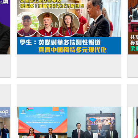
無
【短片】英國師生訪民心學校 梁振英：接觸
【
不同文化了解世界 學生：英媒對華多揣測性
地
報道 真實中國獨特多元現代化
替