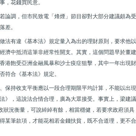
事，花錢買民意。
若論調，但市民致電「烽煙」節目卻對大部分建議頗為
落差。
做法有違《基本法》規定量入為出的理財原則，要求他
經濟中抵消這筆非經常性開支。其實，這個問題早於董
香港飽受亞洲金融風暴和沙士疫症狙擊，其中一年出現
否符合《基本法》規定。
、保持收支平衡應以一段合理期限平均計算，不能以出
法》，這說法合情合理，廣為大眾接受。事實上，梁建
財政狀況衡量，可說綽綽有餘，相當穩健，若要求政府須具
得某筆款項，才能花相若金錢扶貧，既不合道理，更不