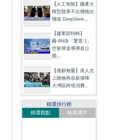
【人工智能】國產大
模型競爭不比價格比
受
價值 DeepSeek...
【建軍節特輯】
轟-6N掛「驚雷-1」
以
空射彈道導彈首公
建
開...
財
【後顧無憂】港人北
上購物再添新保障
大灣區跨境消費...
現
議
精選排行榜
精選觀點
精選博評
合