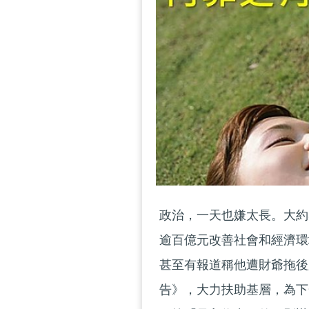
政治，一天也嫌太長。大約
逾百億元改善社會和經濟環
甚至有報道稱他遭財爺拖後
告》，大力扶助基層，為下