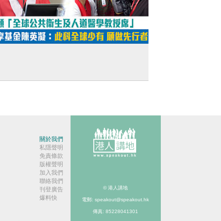
短片】【實至名歸】共享基金陳英凝獲頒
全球公共衞生及人道醫學教授席」：此科全
少有 願意做先行者
關於我們
私隱聲明
免責條款
版權聲明
加入我們
聯絡我們
© 港人講地
刊登廣告
爆料快
電郵: speakout@speakout.hk
傳真: 85228041301