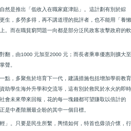
自然是推出「低收入在職家庭津貼」。這計劃有別於綜
更生，多勞多得，再不講道理的批評者，也不能用「養
上。而在職貧窮問題一向都是部分泛民政客攻擊政府的
翻，由1000 元加至2000 元；而長者乘車優惠則擴大
掌聲。
一點，多聚焦於培育下一代，建議措施包括增加學前教
資助學生海外升學和交流等，這有別於救民於水火的即
社會未來帶來回報，花的每一塊錢都可望賺取以倍計的
正是中產階層最企盼的其中一個目標。
輕」。只要是民生所繫，輿情如何，特首也毋須介懷，