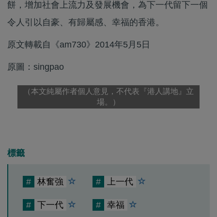
餅，增加社會上流力及發展機會，為下一代留下一個
令人引以自豪、有歸屬感、幸福的香港。
原文轉載自《am730》2014年5月5日
原圖：singpao
（本文純屬作者個人意見，不代表『港人講地』立
場。）
標籤
#
林奮強
#
上一代
#
下一代
#
幸福