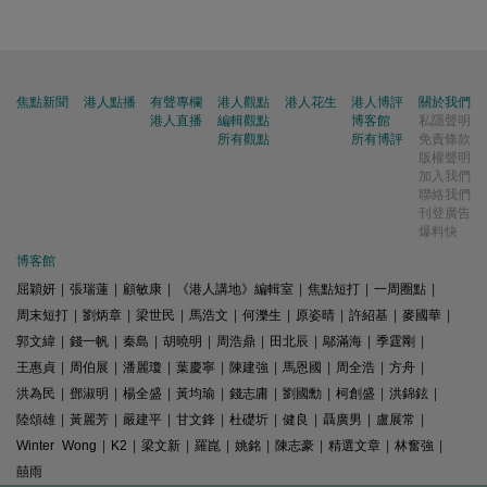
焦點新聞
港人點播
有聲專欄
港人觀點
港人花生
港人博評
關於我們
港人直播
編輯觀點
博客館
私隱聲明
所有觀點
所有博評
免責條款
版權聲明
加入我們
聯絡我們
刊登廣告
爆料快
博客館
屈穎妍
|
張瑞蓮
|
顧敏康
|
《港人講地》編輯室
|
焦點短打
|
一周圈點
|
周末短打
|
劉炳章
|
梁世民
|
馬浩文
|
何濼生
|
原姿晴
|
許紹基
|
麥國華
|
郭文緯
|
錢一帆
|
秦島
|
胡曉明
|
周浩鼎
|
田北辰
|
鄔滿海
|
季霆剛
|
王惠貞
|
周伯展
|
潘麗瓊
|
葉慶寧
|
陳建強
|
馬恩國
|
周全浩
|
方舟
|
洪為民
|
鄧淑明
|
楊全盛
|
黃均瑜
|
錢志庸
|
劉國勳
|
柯創盛
|
洪錦鉉
|
陸頌雄
|
黃麗芳
|
嚴建平
|
甘文鋒
|
杜礎圻
|
健良
|
聶廣男
|
盧展常
|
Winter Wong
|
K2
|
梁文新
|
羅崑
|
姚銘
|
陳志豪
|
精選文章
|
林奮強
|
囍雨