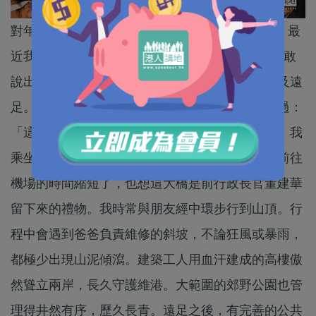
對年輕人，走出來支持發展是最「唔cool」的事。最
近我幸得Kevin加入我的研究隊伍，以下想分享他敢
說出來的心中話：我跟很多港人一樣，喜歡旅行及遠
足。我還記得第一次使用赤鱲角機場時，爸爸說過：
「這是港英政府留給港人的禮物。」十多年過去，我
乘坐的機場巴士因為開通了昂船洲大橋而改道，前往
機場的時間縮短了，也想這大橋是前行政長官董建華
留下來的禮物。我時常與朋友經中環步行到山頂。行
程中會遇到爸爸負責維修的斜坡，不論狂風或暴雨，
都極少出現山泥傾瀉。建築工人用血汗建成的高樓傲
然聳立兩岸，長久守護維港。大範圍的郊野公園也管
理得井然有序，歷久長青。遠足之後，有完善的公共