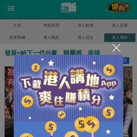
主頁
焦點新聞
港人點播
港人直播
有聲專欄
港人觀點
港人花生
港人博評
發展=給下一代自豪、歸屬感、幸福
讚好
0
分享