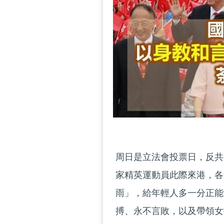
周日是立法會投票日，反共
家精英運動員此際來港，各
雨」，給年輕人多一分正能
搏、永不言敗，以及帶領女