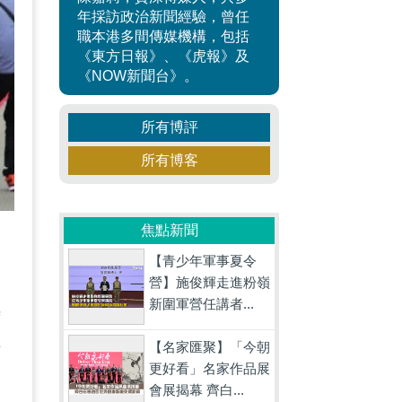
年採訪政治新聞經驗，曾任
職本港多間傳媒機構，包括
《東方日報》、《虎報》及
《NOW新聞台》。
所有博評
所有博客
焦點新聞
【青少年軍事夏令
國
營】施俊輝走進粉嶺
新圍軍營任講者...
時
拼
【名家匯聚】「今朝
更好看」名家作品展
到
會展揭幕 齊白...