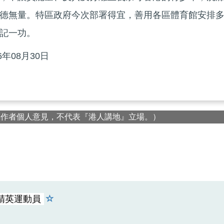
德無量。特區政府今次部署得宜，善用各區體育館安排
記一功。
6年08月30日
屬作者個人意見，不代表『港人講地』立場。）
精英運動員