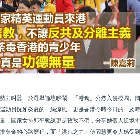
勢力叫囂，於選舉論壇吵鬧，「港獨」公然入侵校園。
運動員恍如炎夏的一絲涼風，更是香港今時今日的「及
量，國家女排郎平教練更是孜孜不倦，分享她個人逆境
排奪金的心路歷程，而「洪荒之力」傅園慧更令人感受