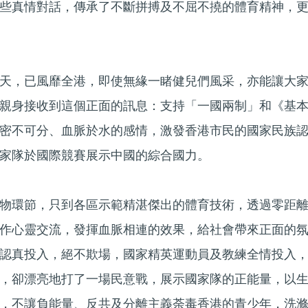
些真情對話，傳承了不斷拼搏及不屈不撓的體育精神，
天，已風靡全港，即使無緣一睹健兒們風采，亦能讓大
親身接收到這個正面的訊息：支持「一國兩制」和《基
密不可分、血脈於水的感情，激發香港市民的國家民族
家隊於國際競賽展示中國的綜合國力。
物環節，只到各區示範精湛傑出的體育技術，透過零距
作心靈交流，發揮血脈相連的效果，給社會帶來正面的
認真投入，絕不欺場，國家精英運動員及教練全情投入
，卻漂亮地打了一場民意戰，展示國家隊的正能量，以
，不讓負能量、反共及分離主義荼毒香港的青少年，洗