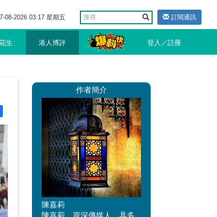
7-08-2026 03:17 星期五
訂閱通訊
花生
港人博評
登入／註冊
作者簡介
陳嘉莉
陳嘉莉，資深傳媒人，具多