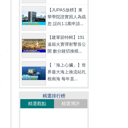
更
【JUPAS放榜】東
華學院證實因人為疏
忽 誤向1.1萬申請...
家
【建軍節特輯】191
本
遠箱火實彈射擊首公
開 數分鐘切換模...
認
【「海上心臟」】世
界最大海上換流站扎
根南海 每年直...
離
氛
精選排行榜
精選觀點
精選博評
，
生
滌