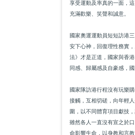
享受運動及率真的一面，這
充滿歡樂、笑聲和誠意。
國家奧運運動員短短訪港三
安下心神，回復理性務實，
法》才是正道，國家與香港
同感、歸屬感及自豪感，國
國家隊訪港行程沒有玩樂購
接觸，互相切磋，向年輕人
圍，以不同體育項目獻技，
雖然各人一直沒有宣之於口
命影響生命，以身教和言教