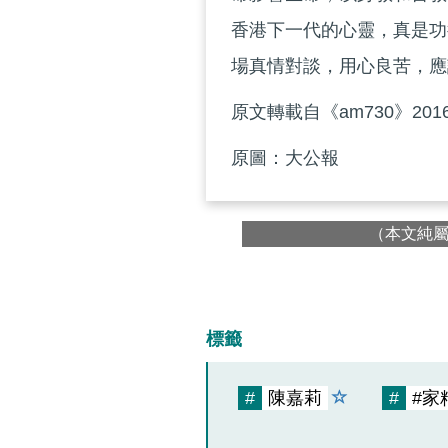
香港下一代的心靈，真是功
場真情對談，用心良苦，應
原文轉載自《am730》201
原圖：大公報
（本文純
標籤
#
陳嘉莉
#
#家