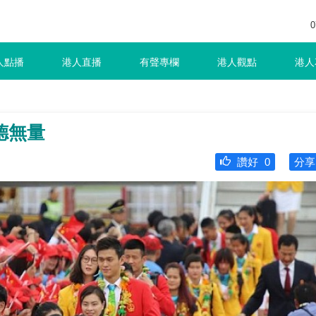
0
人點播
港人直播
有聲專欄
港人觀點
港人
德無量
讚好
0
分享