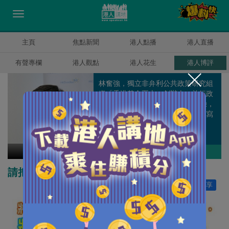
主頁
焦點新聞
港人點播
港人直播
有聲專欄
港人觀點
港人花生
港人博評
林奮強，獨立非弁利公共政策研究組
織「香港黃金五十」創辦人，前行政
會議成員，近30年金融及管理經驗，
於《經濟日報》、《晴報》定期撰寫
專欄文章。
林奮強
作者其他博評
請把排外心 放箱子帶走
讚好
0
分享