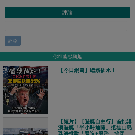
評論
評論
你可能感興趣
【今日網圖】繼續插水！
【短片】【遊艇自由行】首批港
澳遊艇「半小時通關」抵桂山島
珠海推動「製造+服務」協同發