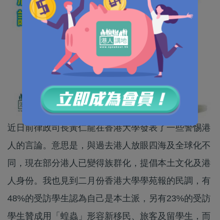
近日前律政司長黃仁龍在香港大學發表了一些警惕港
人的言論。意思是，與過去港人放眼四海及全球化不
同，現在部分港人已變得族群化，提倡本土文化及港
人身份。我也見到二月份香港大學學苑報的民調，有
48%的受訪學生認為自己是本土派，另有23%的受訪
學生贊成用「蝗蟲」形容新移民、旅客及留學生，而