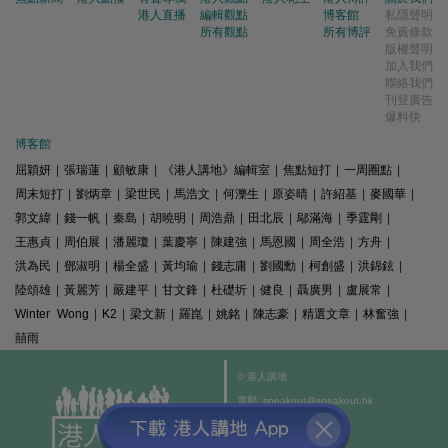
港人直播
編輯觀點
博客館
私隱聲明
所有觀點
所有博評
免責條款
版權聲明
加入我們
聯絡我們
刊登廣告
爆料快
博客館
屈穎妍
|
張瑞蓮
|
顧敏康
|
《港人講地》編輯室
|
焦點短打
|
一周圈點
|
周末短打
|
劉炳章
|
梁世民
|
馬浩文
|
何濼生
|
原姿晴
|
許紹基
|
麥國華
|
郭文緯
|
錢一帆
|
秦島
|
胡曉明
|
周浩鼎
|
田北辰
|
鄔滿海
|
季霆剛
|
王惠貞
|
周伯展
|
潘麗瓊
|
葉慶寧
|
陳建強
|
馬恩國
|
周全浩
|
方舟
|
洪為民
|
鄧淑明
|
楊全盛
|
黃均瑜
|
錢志庸
|
劉國勳
|
柯創盛
|
洪錦鉉
|
陸頌雄
|
黃麗芳
|
嚴建平
|
甘文鋒
|
杜礎圻
|
健良
|
聶廣男
|
盧展常
|
Winter Wong
|
K2
|
梁文新
|
羅崑
|
姚銘
|
陳志豪
|
精選文章
|
林奮強
|
囍雨
© 港人講地
電郵: speakout@speakout.hk
傳真: 85228041301