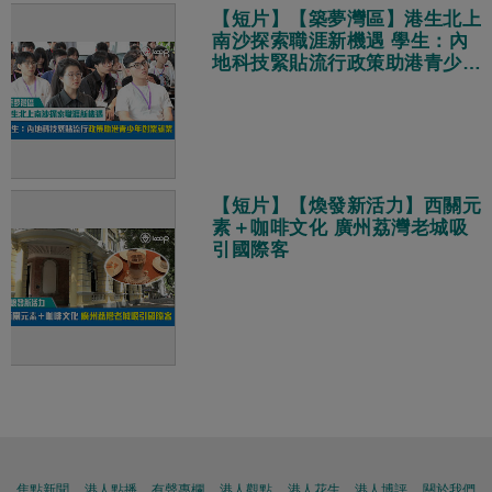
【短片】【築夢灣區】港生北上
南沙探索職涯新機遇 學生：內
地科技緊貼流行政策助港青少年
創業就業
【短片】【煥發新活力】西關元
素＋咖啡文化 廣州荔灣老城吸
引國際客
焦點新聞
港人點播
有聲專欄
港人觀點
港人花生
港人博評
關於我們