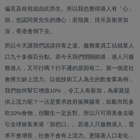
偏見及歧視就由此而生。所以我也覺得港人有「心」
病，也認同黃先生的擔心：若指責、排斥及衝突加
深，香港會倒下去。
所以今天讓我們談談待客之道。服務業員工佔就業人
口九十多個百分點。若今天我們閉關鎖港，港人只服
務港人，又可行嗎？行不通的原因有二。第一個是社
會將欠缺上流力。以低技術工人為主的飲食業為例，
我們如何幫它增值10% ，令工人有薪加，為家庭提
供上流力呢？一法是要求政府振興腸胃，鼓勵市民多
吃10%食物，但醫生一定反對。所以只可用美食去吸
引全球旅客來港「加把口」。若港人只服務港人，需
求不會增長，社會不會有上流力。更隨著人口老化，