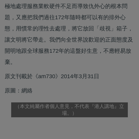
極地處理服務業軟硬件不足而導致仇外心的根本問
題，又應把我們過往172年隨時都可以有的排外心
態，用慣常的理性去處理，將它放回「歧視」箱子，
讓文明將它帶走。我們向全世界說歡迎的正面態度及
開明地跟全球服務172年的這盤好生意，不應輕易放
棄。
原文刊載於《am730》2014年3月31日
原圖：網絡
（本文純屬作者個人意見，不代表『港人講地』立
場。）