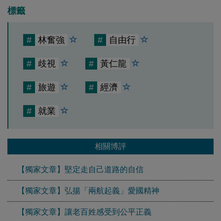
標籤
#
林奮強
#
自由行
#
歧視
#
黃仁龍
#
旅遊
#
經濟
#
就業
相關博評
【獨家文章】堅定走自己道路的自信
【獨家文章】弘揚「兩航起義」愛國精神
【獨家文章】讓老百姓感受到公平正義