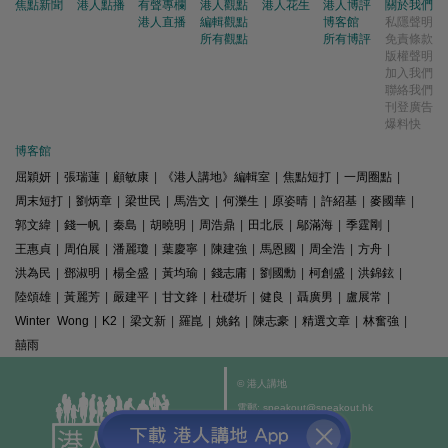
焦點新聞
港人點播
有聲專欄
港人觀點
港人花生
港人博評
關於我們
港人直播
編輯觀點
博客館
私隱聲明
所有觀點
所有博評
免責條款
版權聲明
加入我們
聯絡我們
刊登廣告
爆料快
博客館
屈穎妍
|
張瑞蓮
|
顧敏康
|
《港人講地》編輯室
|
焦點短打
|
一周圈點
|
周末短打
|
劉炳章
|
梁世民
|
馬浩文
|
何濼生
|
原姿晴
|
許紹基
|
麥國華
|
郭文緯
|
錢一帆
|
秦島
|
胡曉明
|
周浩鼎
|
田北辰
|
鄔滿海
|
季霆剛
|
王惠貞
|
周伯展
|
潘麗瓊
|
葉慶寧
|
陳建強
|
馬恩國
|
周全浩
|
方舟
|
洪為民
|
鄧淑明
|
楊全盛
|
黃均瑜
|
錢志庸
|
劉國勳
|
柯創盛
|
洪錦鉉
|
陸頌雄
|
黃麗芳
|
嚴建平
|
甘文鋒
|
杜礎圻
|
健良
|
聶廣男
|
盧展常
|
Winter Wong
|
K2
|
梁文新
|
羅崑
|
姚銘
|
陳志豪
|
精選文章
|
林奮強
|
囍雨
© 港人講地
電郵: speakout@speakout.hk
傳真: 85228041301