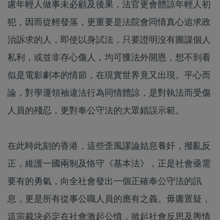
慮年輕人做事未必顧及後果，法官更會體諒年輕人初
犯，因而從輕發落，更重要是法院會同情真心追求政
治訴求的人，即使以身試法，只要證明沒有圖謀個人
私利，或並非存心傷人，均可獲法外開恩，想不到看
似是電影劇本的情節，在現實世界竟又出現。平心而
論，對學運領袖違法行為同情體諒，是對執法而受傷
人員的殘忍，更對奉公守法的大眾錯誤示範。
在此時此刻的香港，這些歪風謬論姑息養奸，撥亂反
正，維護一國兩制及恪守《基本法》，正是社會亟需
要有的勇氣，向全社會發出一個正確奉公守法的訊
息，更是所有從事公職人員的應有之義。毋庸置疑，
這宗裁決必定在社會激起公憤，掀起社會反思及輿情