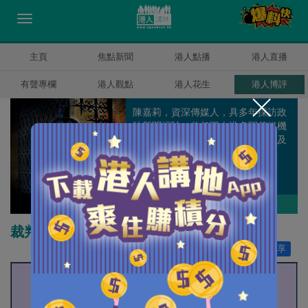
主頁
焦點新聞
港人點播
港人直播
有聲專欄
港人觀點
港人花生
港人博評
陳嘉莉，資深傳媒人，具多年採訪政
治新聞經驗，曾任職本港多間傳媒機
構，包括《東方日報》、《虎報》及
《NOW新聞台》。
陳嘉莉
作者其他博評
裁判的一次錯誤示範
讚好
0
分享