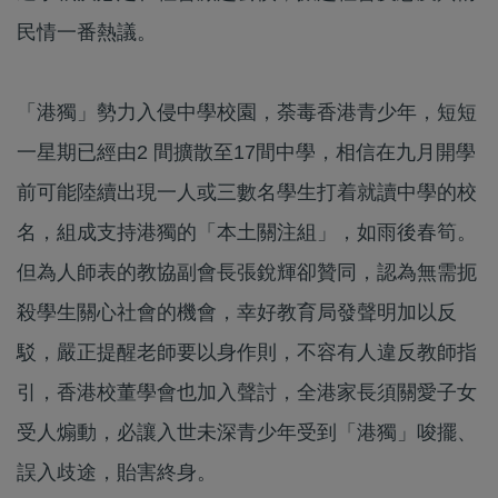
民情一番熱議。
「港獨」勢力入侵中學校園，荼毒香港青少年，短短
一星期已經由2 間擴散至17間中學，相信在九月開學
前可能陸續出現一人或三數名學生打着就讀中學的校
名，組成支持港獨的「本土關注組」，如雨後春筍。
但為人師表的教協副會長張銳輝卻贊同，認為無需扼
殺學生關心社會的機會，幸好教育局發聲明加以反
駁，嚴正提醒老師要以身作則，不容有人違反教師指
引，香港校董學會也加入聲討，全港家長須關愛子女
受人煽動，必讓入世未深青少年受到「港獨」唆擺、
誤入歧途，貽害終身。