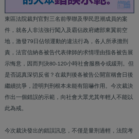
東區法院裁判官對三名前學聯及學民思潮成員的案
件，就各人非法強行闖入及霸佔政府總部東翼前空
地，激發79日佔領運動的違法行為，各人所承擔刑
責，法官信納各被告代表律師的求情理由指各被告展
示悔意，因而判決80-120小時社會服務令或緩刑。但
是否認真深切反省？在裁判後各被告公開宣稱會日後
繼續抗爭，證明判刑根本未能有阻嚇作用。今次裁決
作出一個錯誤的示範，向社會大眾尤其年輕人不能以
此為戒。
今次裁決發出的錯誤訊息，不僅是量刑過輕，法院考