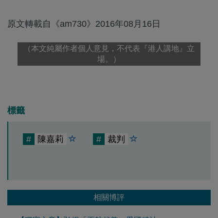
原文轉載自《am730》2016年08月16日
（本文純屬作者個人意見，不代表『港人講地』立
場。）
標籤
#
陳嘉莉
#
裁判
相關博評