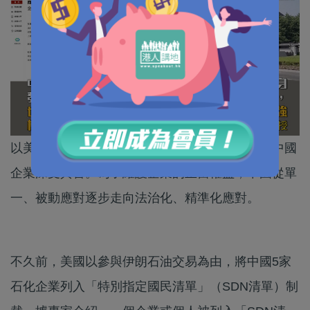
以美國為首的西方國家濫用制裁與長臂管轄，令中國
企業深受其害。為了維護企業的正當權益，中國從單
一、被動應對逐步走向法治化、精準化應對。
不久前，美國以參與伊朗石油交易為由，將中國5家
石化企業列入「特別指定國民清單」（SDN清單）制