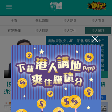
主頁
焦點新聞
港人點播
港人直播
有聲專欄
港人觀點
港人花生
港人博評
顧敏康教授，JP，湖北省政協第十二
屆、第十三屆委員，香港教育大學應
用政策研究及教育未來學院聯席副院
長、國家安全與法律教育研究中心總
監；原湘潭大學法學學部部長、信用
風險管理學院院長、博導；原香港城
市大學法律學院副院長、全國港澳研
顧敏康
作者其他博評
究會理事。
【獨家文章】中國對外反制越來越成熟 「見招
拆招」應對美國制裁
讚好
4
分享