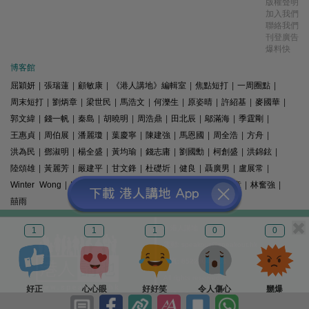
版權聲明
加入我們
聯絡我們
刊登廣告
爆料快
博客館
屈穎妍
|
張瑞蓮
|
顧敏康
|
《港人講地》編輯室
|
焦點短打
|
一周圈點
|
周末短打
|
劉炳章
|
梁世民
|
馬浩文
|
何濼生
|
原姿晴
|
許紹基
|
麥國華
|
郭文緯
|
錢一帆
|
秦島
|
胡曉明
|
周浩鼎
|
田北辰
|
鄔滿海
|
季霆剛
|
王惠貞
|
周伯展
|
潘麗瓊
|
葉慶寧
|
陳建強
|
馬恩國
|
周全浩
|
方舟
|
洪為民
|
鄧淑明
|
楊全盛
|
黃均瑜
|
錢志庸
|
劉國勳
|
柯創盛
|
洪錦鉉
|
陸頌雄
|
黃麗芳
|
嚴建平
|
甘文鋒
|
杜礎圻
|
健良
|
聶廣男
|
盧展常
|
Winter Wong
|
K2
|
梁文新
|
羅崑
|
姚銘
|
陳志豪
|
精選文章
|
林奮強
|
囍雨
© 港人講地
1
1
1
0
0
電郵: speakout@speakout.hk
傳真: 85228041301
All rights reserved.
好正
心心眼
好好笑
令人傷心
嬲爆
版權所有 不得轉載