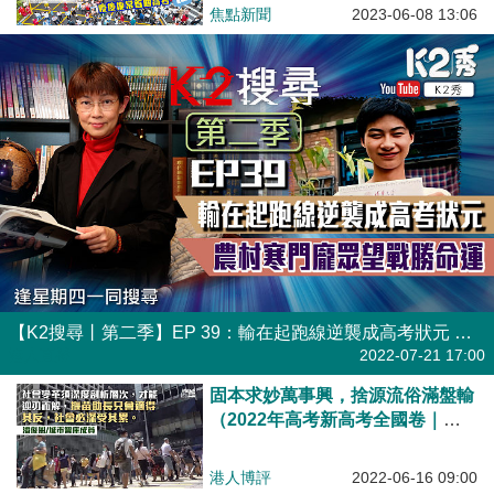
焦點新聞
2023-06-08 13:06
【K2搜尋丨第二季】EP 39：輸在起跑線逆襲成高考狀元 農村寒門龐眾望戰勝命運
港人直播
2022-07-21 17:00
固本求妙萬事興，捨源流俗滿盤輸
（2022年高考新高考全國卷｜中
文第四部份寫作）
港人博評
2022-06-16 09:00