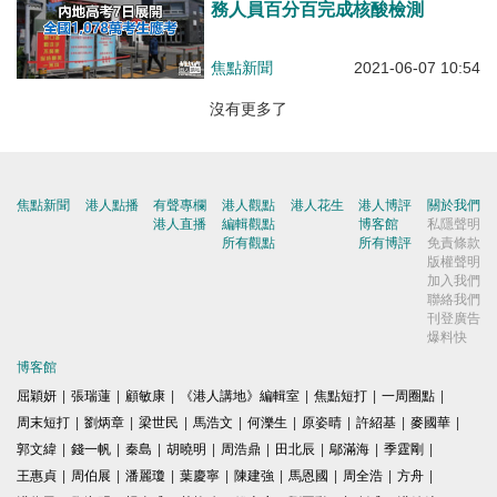
務人員百分百完成核酸檢測
焦點新聞
2021-06-07 10:54
沒有更多了
焦點新聞
港人點播
有聲專欄
港人觀點
港人花生
港人博評
關於我們
港人直播
編輯觀點
博客館
私隱聲明
所有觀點
所有博評
免責條款
版權聲明
加入我們
聯絡我們
刊登廣告
爆料快
博客館
屈穎妍
|
張瑞蓮
|
顧敏康
|
《港人講地》編輯室
|
焦點短打
|
一周圈點
|
周末短打
|
劉炳章
|
梁世民
|
馬浩文
|
何濼生
|
原姿晴
|
許紹基
|
麥國華
|
郭文緯
|
錢一帆
|
秦島
|
胡曉明
|
周浩鼎
|
田北辰
|
鄔滿海
|
季霆剛
|
王惠貞
|
周伯展
|
潘麗瓊
|
葉慶寧
|
陳建強
|
馬恩國
|
周全浩
|
方舟
|