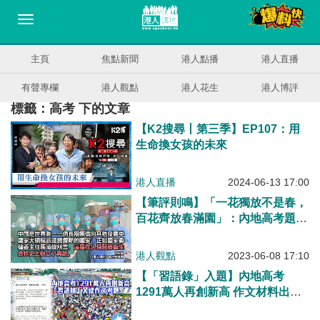
主頁
焦點新聞
港人點播
港人直播
有聲專欄
港人觀點
港人花生
港人博評
標籤：高考 下的文章
【K2搜尋丨第三季】EP107：用
生命換女孩的未來
港人直播
2024-06-13 17:00
【筆評則鳴】「一花獨放不是春，
百花齊放春滿園」：內地高考題目
映出霸權國家的醜陋
港人觀點
2023-06-08 17:10
【「習語錄」入題】內地高考
1291萬人再創新高 作文材料出自
習近平總書記談話