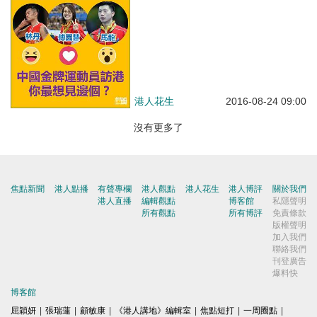
港人花生
2016-08-24 09:00
沒有更多了
焦點新聞
港人點播
有聲專欄
港人觀點
港人花生
港人博評
關於我們
港人直播
編輯觀點
博客館
私隱聲明
所有觀點
所有博評
免責條款
版權聲明
加入我們
聯絡我們
刊登廣告
爆料快
博客館
屈穎妍
|
張瑞蓮
|
顧敏康
|
《港人講地》編輯室
|
焦點短打
|
一周圈點
|