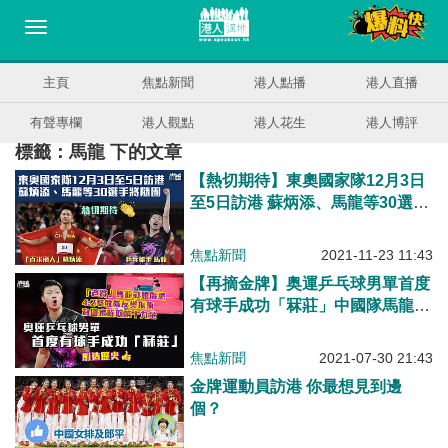
主頁
焦點新聞
港人點播
港人直播
有聲專欄
港人觀點
港人花生
港人博評
標籤：馬龍 下的文章
【熱切期待】東奧國家隊12月3日
至5日訪港 蘇炳添、馬龍等30選手
將隨團
焦點新聞
2021-11-23 11:43
【再摘金牌】奥運乒乓球男單首度
有球手成功「冧莊」中國隊馬龍戰
勝傷患4:2擊敗隊友樊振東
焦點新聞
2021-07-30 21:43
金牌運動員訪港 你最想見到邊
個？