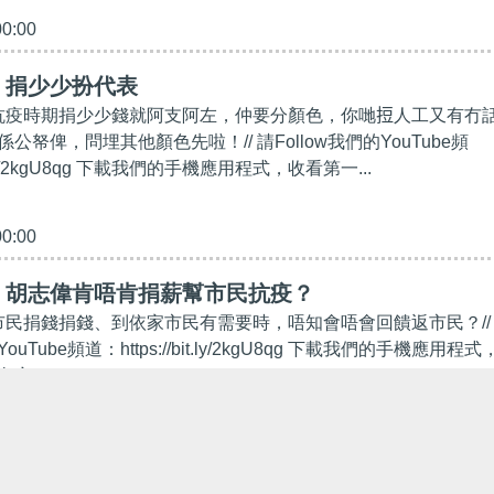
00:00
】捐少少扮代表
民抗疫時期捐少少錢就阿支阿左，仲要分顏色，你哋𢭃人工又有冇
公帑俾，問埋其他顏色先啦！// 請Follow我們的YouTube頻
it.ly/2kgU8qg 下載我們的手機應用程式，收看第一...
00:00
】胡志偉肯唔肯捐薪幫市民抗疫？
叫市民捐錢捐錢、到依家市民有需要時，唔知會唔會回饋返市民？//
ouTube頻道：https://bit.ly/2kgU8qg 下載我們的手機應用程式
ttps://www.speakout.hk/app
00:00