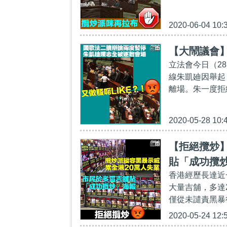
2020-06-04 10:
【大鬧議會
立法會今日（2
線朱凱廸因舉起
離場。朱一度拒
2020-05-28 10:
【拒絕攬炒】
貼「成功攬
香港經歷長達近
大量吉舖，多達
僅從未譴責黑暴
2020-05-24 12: