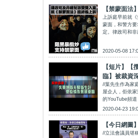
【禁蒙面法
上訴庭早前就《
蒙面，和警方要
定。律政司和非
2020-05-08 17:
【短片】【
臨】被裁資
//葉先生作為
開冷氣、一
屋企人，佢依家到
敵
的YouTube頻道：h
2020-04-23 19:
【今日網圖
//立法會議員