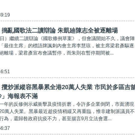
39:19
】搗亂國歌法二讀辯論 朱凱廸陳志全被逐離場
8日）繼續二讀辯論《國歌條例草案》，但會議開始不久，議會陣
「最佳主席」的標語牌諷刺內會主席李慧琼，被主席梁君彥驅逐
絕離場，梁君彥宣布會議暫停，而朱則在暫停期間被...
46:51
攬炒派縱容黑暴累全港20萬人失業 市民於多區吉
炒」海報表不滿
一年的反修例示威衝擊及疫情折磨，令許多企業倒閉，市面湧現
20萬人失業。黑暴最近趁疫情稍緩又再重臨，惟非建制派議員不
行為，還歸咎政府抗疫不力，甚至揚言9月立法會選...
56:37