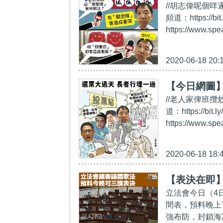
//胡志偉呢個咩邏
頻道：https:/
https://www.sp
2020-06-18 20:
【今日網圖
//老人家俾班攬炒
道：https://
https://www.sp
2020-06-18 18:
【表決在即
立法會今日（4
間表，預料晚上
強布防，封鎖海