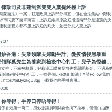
】律政司及非建制派雙雙入稟提終極上訴
禁蒙面法》一案，裁定政府上訴部分得直，但在合法集結中限制
求市民脫下面罩而言，上訴庭維持原訟庭指這兩部分是違憲的決
建制派雙方都不服上訴庭的判決，並已分別入稟上訴...
07:07
攬炒香港：失業領隊夫婦斷生計、憂疫情後黑暴重
深領隊葉先生為養家到檢疫中心打工：兒子為慳錢不
家庭支柱，不幸被裁員，好彩獲工聯會發放失業慰問基金。不過為
家節衣縮食捱罐頭​、非建制想阻撓抗疫基金是與民為
臨時檢疫中心打工，一齊畀個Like為佢加油！// 請Follow我們
ttps://bit.ly/2kgU8qg 下載我們的手機應用...
00:00
】你等得，手停口停唔等得！
堪稱係香港第一筍工，攬炒派議員喺財委會搞下拉布，個個白𢭃酬