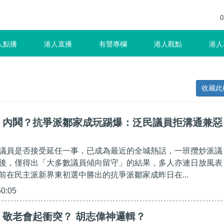
0
人點播
港人直播
有聲專欄
港人觀點
港人
收藏此
】內鬨？抗爭派鄒家成玩踢爆：泛民議員拒溝通兼惡
議員是否接受延任一事，已成為最近的全城熱話，一班攬炒派議
後，僅得出「大多數議員傾向留守」的結果，多人亦連日放風表
前在民主派新界東初選中勝出的抗爭派鄒家成昨日在...
50:05
】敬老會起衝突？ 胡志偉神邏輯？