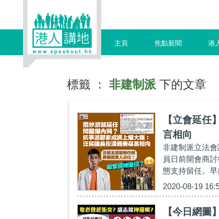
主頁
焦點新聞
港
標籤 ：
非建制派
下的文章
【立會延任
言相向
非建制派立法會
員日前開會商討
態支持留任。早
2020-08-19 16:
【今日網圖