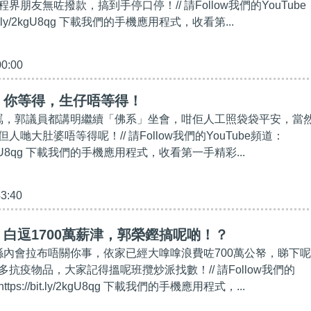
界朋友無咗撥款，搞到手停口停！// 請Follow我們的YouTube
bit.ly/2kgU8qg 下載我們的手機應用程式，收看第...
00:00
】你等得，生仔唔等得！
唾罵，郭議員都講明繼續「佛系」坐會，咁佢人工照袋袋平安，當
哋大肚婆唔等得呢！// 請Follow我們的YouTube頻道：
.ly/2kgU8qg 下載我們的手機應用程式，收看第一手精彩...
43:40
白逗1700萬薪津，郭榮鏗搞呢啲！？
鏗喺內會拉布唔關你事，依家已經大嗱嗱浪費咗700萬公帑，睇下呢
抗疫物品，大家記得搵呢班攬炒派找數！// 請Follow我們的
ttps://bit.ly/2kgU8qg 下載我們的手機應用程式，...