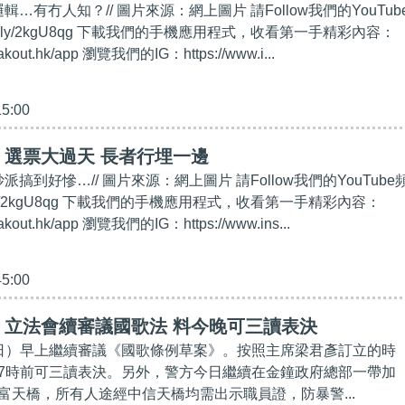
輯…有冇人知？// 圖片來源：網上圖片 請Follow我們的YouTub
/bit.ly/2kgU8qg 下載我們的手機應用程式，收看第一手精彩內容：
eakout.hk/app 瀏覽我們的IG：https://www.i...
15:00
】選票大過天 長者行埋一邊
派搞到好慘…// 圖片來源：網上圖片 請Follow我們的YouTube
bit.ly/2kgU8qg 下載我們的手機應用程式，收看第一手精彩內容：
eakout.hk/app 瀏覽我們的IG：https://www.ins...
45:00
】立法會續審議國歌法 料今晚可三讀表決
日）早上繼續審議《國歌條例草案》。按照主席梁君彥訂立的時
7時前可三讀表決。另外，警方今日繼續在金鐘政府總部一帶加
富天橋，所有人途經中信天橋均需出示職員證，防暴警...