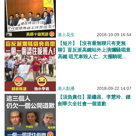
港人花生
2018-10-09 16:54
【短片】【沒有最無聊只有更無
聊】盲反派高鐵站外上演爛騷唱衰
高鐵 咀咒車毀人亡、大擺騎呢動
作
港人點播
2018-09-22 14:07
【須負責任】梁繼昌、李慧玲、鍾
劍華欠全社會一個道歉