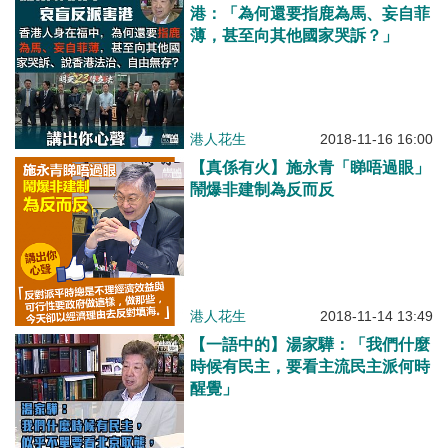
港：「為何還要指鹿為馬、妄自菲
薄，甚至向其他國家哭訴？」
港人花生
2018-11-16 16:00
【真係有火】施永青「睇唔過眼」
鬧爆非建制為反而反
港人花生
2018-11-14 13:49
【一語中的】湯家驊：「我們什麼
時候有民主，要看主流民主派何時
醒覺」