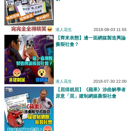
港人花生
2018-08-03 11:55
【齊來表態】邊一面網媒製造輿論
撕裂社會？
港人花生
2018-07-30 22:00
【屈得就屈】《蘋果》涉曲解學者
原意「屈」建制網媒撕裂社會