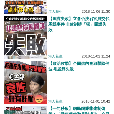
港人花生
2018-11-06 11:30
【圖謀失敗】立會否決召官員交代
馬凱事件 非建制撐「獨」圖謀失
敗
港人花生
2018-11-02 11:24
【政治攻擊】企圖借內會狙擊陳健
波 毛孟靜失敗
港人花生
2018-11-01 10:42
【一句秒殺】網民踢爆非建制偽