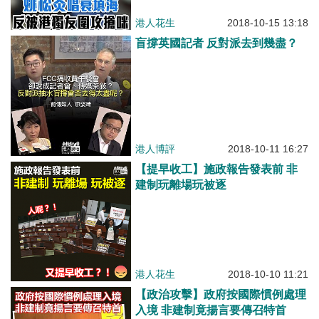
港人花生
2018-10-15 13:18
盲撐英國記者 反對派去到幾盡？
港人博評
2018-10-11 16:27
【提早收工】施政報告發表前 非
建制玩離場玩被逐
港人花生
2018-10-10 11:21
【政治攻擊】政府按國際慣例處理
入境 非建制竟揚言要傳召特首