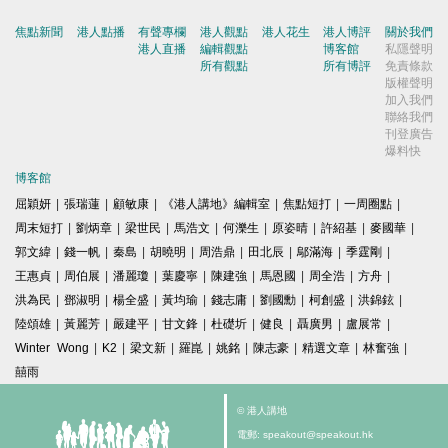
焦點新聞
港人點播
有聲專欄
港人觀點
港人花生
港人博評
關於我們
港人直播
編輯觀點
博客館
私隱聲明
所有觀點
所有博評
免責條款
版權聲明
加入我們
聯絡我們
刊登廣告
爆料快
博客館
屈穎妍
|
張瑞蓮
|
顧敏康
|
《港人講地》編輯室
|
焦點短打
|
一周圈點
|
周末短打
|
劉炳章
|
梁世民
|
馬浩文
|
何濼生
|
原姿晴
|
許紹基
|
麥國華
|
郭文緯
|
錢一帆
|
秦島
|
胡曉明
|
周浩鼎
|
田北辰
|
鄔滿海
|
季霆剛
|
王惠貞
|
周伯展
|
潘麗瓊
|
葉慶寧
|
陳建強
|
馬恩國
|
周全浩
|
方舟
|
洪為民
|
鄧淑明
|
楊全盛
|
黃均瑜
|
錢志庸
|
劉國勳
|
柯創盛
|
洪錦鉉
|
陸頌雄
|
黃麗芳
|
嚴建平
|
甘文鋒
|
杜礎圻
|
健良
|
聶廣男
|
盧展常
|
Winter Wong
|
K2
|
梁文新
|
羅崑
|
姚銘
|
陳志豪
|
精選文章
|
林奮強
|
囍雨
© 港人講地
電郵: speakout@speakout.hk