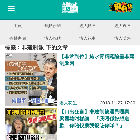
主頁
焦點新聞
港人點播
港人直播
有聲專欄
港人觀點
港人花生
港人博評
標籤：非建制派 下的文章
【非常到位】施永青精闢論盡非建
制敗因
港人花生
2018-11-27 17:30
【口出狂言】非建制被選民唾棄
梁國雄咁樣講：「我唔係好想道
歉，你唔投票我殺咗你咩？」