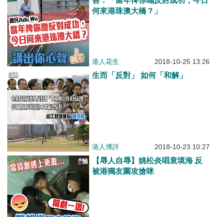
善：「當年俾你哋反對成功，今日
何來港珠澳大橋？」
港人花生
2018-10-25 13:26
生而「反對」 如何「和解」
港人博評
2018-10-23 10:27
【辱人自辱】姚松炎唱衰填海 反
被港獨友圍攻搶咪