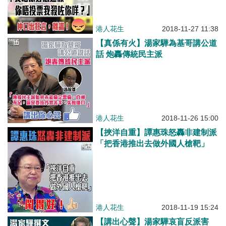
港人花生
2018-11-27 11:38
【真係有火】湯家驊為基哥講公道
話 炮轟傳統民主派
港人花生
2018-11-26 15:00
【挾洋自重】譚惠珠怒轟非建制派
「把香港推出去做外國人槍靶」
港人花生
2018-11-19 15:24
【講出心聲】湯家驊哀盲反派害