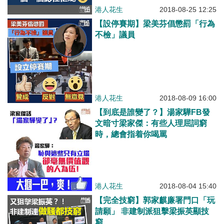
港人花生
2018-08-25 12:25
【設停賽期】梁美芬倡懲罰「行為
不檢」議員
港人花生
2018-08-09 16:00
【到底是誰變了？】湯家驊FB發
文暗寸梁家傑：有些人理屈詞窮
時，總會指着你喝罵
港人花生
2018-08-04 15:40
【完全技窮】郭家麒廉署門口「玩
請願」 非建制派狙擊梁振英顯技
窮