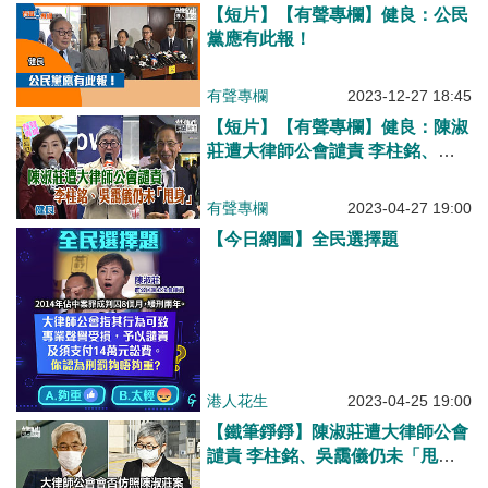
【短片】【有聲專欄】健良：公民
黨應有此報！
有聲專欄
2023-12-27 18:45
【短片】【有聲專欄】健良：陳淑
莊遭大律師公會譴責 李柱銘、吳
靄儀仍未「甩身」
有聲專欄
2023-04-27 19:00
【今日網圖】全民選擇題
港人花生
2023-04-25 19:00
【鐵筆錚錚】陳淑莊遭大律師公會
譴責 李柱銘、吳靄儀仍未「甩
身」