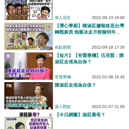
港人花生
2022-09-19 19:00
【潛心學廚】陳淑莊據報移居台灣
轉戰廚房 炮製冰皮月餅擬明年台
北開店
焦點新聞
2022-09-18 17:30
【短片】【有聲專欄】伍浩賢：陳
淑莊走佬為自保？
有聲專欄
2022-01-08 15:45
陳淑莊走佬為自保？
港人觀點
2022-01-07 21:00
【今日網圖】淑莊棄母？