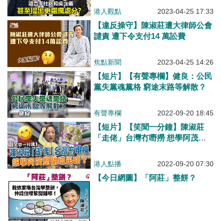
港人觀點
2023-04-25 17:33
【違反操守】陳淑莊遭大律師公會
譴責 遭下令支付14 萬訟費
焦點新聞
2023-04-25 14:26
【短片】【有聲專欄】健良：公民
黨失黨魂黨格 窮途末路等解散？
有聲專欄
2022-09-20 18:45
【短片】【笑聞一分鐘】陳淑莊
「走佬」台灣冇嘢撈 想學阿茂整
餅搵米路？
港人點播
2022-09-20 07:30
【今日網圖】「阿莊」整餅？