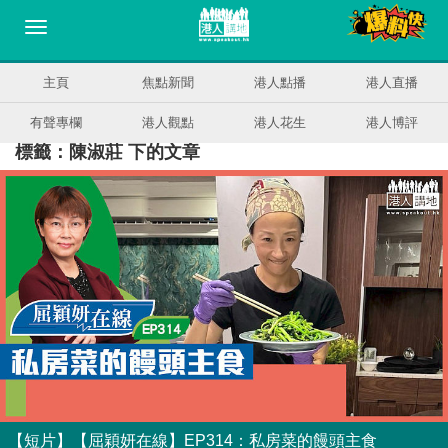
主頁
焦點新聞
港人點播
港人直播
有聲專欄
港人觀點
港人花生
港人博評
標籤：陳淑莊 下的文章
【短片】【屈穎妍在線】EP314：私房菜的饅頭主食