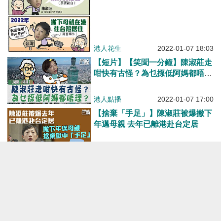
港人花生
2022-01-07 18:03
【短片】【笑聞一分鐘】陳淑莊走
咁快有古怪？為乜揼低阿媽都唔
理？
港人點播
2022-01-07 17:00
【捨棄「手足」】陳淑莊被爆撇下
年邁母親 去年已離港赴台定居
焦點新聞
2022-01-07 11:09