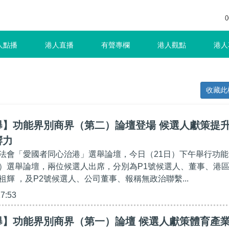
0
人點播
港人直播
有聲專欄
港人觀點
港人
收藏此
舉】功能界別商界（第二）論壇登場 候選人獻策提
響力
法會「愛國者同心治港」選舉論壇，今日（21日）下午舉行功能
）選舉論壇，兩位候選人出席，分別為P1號候選人、董事、港
輝 ，及P2號候選人、公司董事、報稱無政治聯繫...
17:53
舉】功能界別商界（第一）論壇 候選人獻策體育產