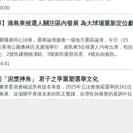
30:00
舉】港島東候選人關注區內發展 為大球場重新定位
愛國者同心治港」選舉論壇最後一場地方選區論壇，今日（15
在香港公園奧林匹克廣場舉行，港島東5位候選人均有出席，包括
、2號民建聯植潔鈴、3號新民黨郭浩景、4號自由黨阮...
04:41
別「泥漿摔角」 君子之爭重塑選舉文化
審查委員會確認所有提名有效，2025年立法會換屆選舉的161位
角逐。這場關乎香港未來的民主實踐，在理性與務實的基調中拉
式進入「競選時間」！ 選舉論壇，本應是市民在「競...
30:00