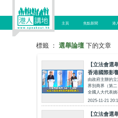
主頁
焦點新聞
港
標籤 ：
選舉論壇
下的文章
【立法會選
香港國際影
由政府主辦的立
界別商界（第二
全國人大代表姚祖
2025-11-21 20:
【立法會選