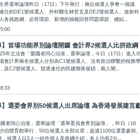
生界選舉論壇昨日（17日）下午舉行，兩位候選人爭奪一個議
連任的DE1號候選人、外科醫生林哲玄及DE2號候選人、放射科
人各就政綱、必答環節、新增的抽籤回答問題環節、總結...
45:00
】首場功能界別論壇開鑼 會計界2候選人比拼政綱
025年立法會「愛國者同心治港」選舉論壇，今日（17日）進入
場會計界兩名候選人分別為C1號候選人、沒有政治聯繫的稅務
，及C2號候選人、競逐連任的民建聯黃俊碩，兩人闡...
48:33
】選委會界別50候選人出席論壇 為香港發展建言
「愛國者同心治港」選舉論壇「選舉委員會界別論壇」，昨日（16
沙伯體育館舉行，50位候選人全部出席，超過1100位選委參與
，候選人以5人一組作個人及政綱介紹，各人均有2分...