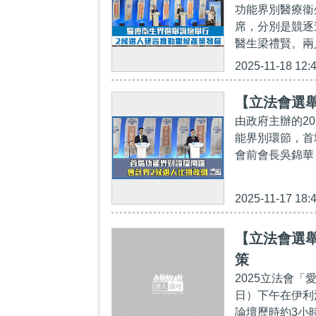
功能界別醫療衞
席，分別是競逐
醫生梁禮賢。兩
2025-11-18 12:
【立法會選舉
由政府主辦的2
能界別環節，首
會前會長吳錦華
2025-11-17 18:
【立法會選舉
策
2025立法會
日）下午在伊利
論壇歷時約3小時