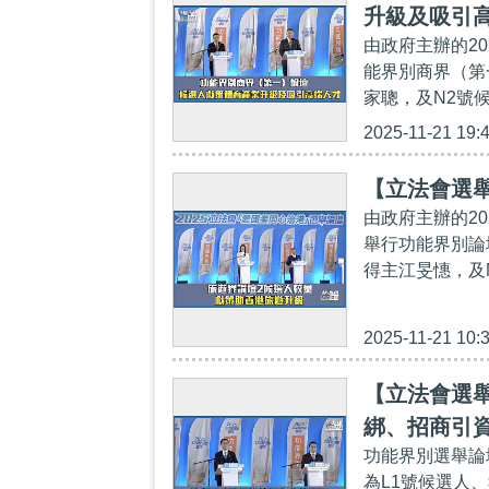
升級及吸引
由政府主辦的2
能界別商界（第
家聰，及N2號
2025-11-21 19:
【立法會選舉
由政府主辦的2
舉行功能界別論
得主江旻憓，及
2025-11-21 10:
【立法會選
綁、招商引
功能界別選舉論
為L1號候選人