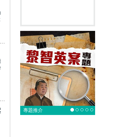
功
李
續
牌
鬆
專題推介
趙