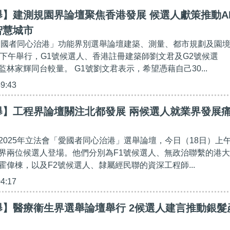
】建測規園界論壇聚焦香港發展 候選人獻策推動A
智慧城市
「愛國者同心治港」功能界別選舉論壇建築、測量、都市規劃及園
）下午舉行，G1號候選人、香港註冊建築師劉文君及G2號候選
林家輝同台較量。 G1號劉文君表示，希望憑藉自己30...
49:43
舉】工程界論壇關注北都發展 兩候選人就業界發展
2025年立法會「愛國者同心治港」選舉論壇，今日（18日）上
界兩位候選人登場。他們分別為F1號候選人、無政治聯繫的港大
霍偉棟，以及F2號候選人、隸屬經民聯的資深工程師...
04:17
舉】醫療衞生界選舉論壇舉行 2候選人建言推動銀髮