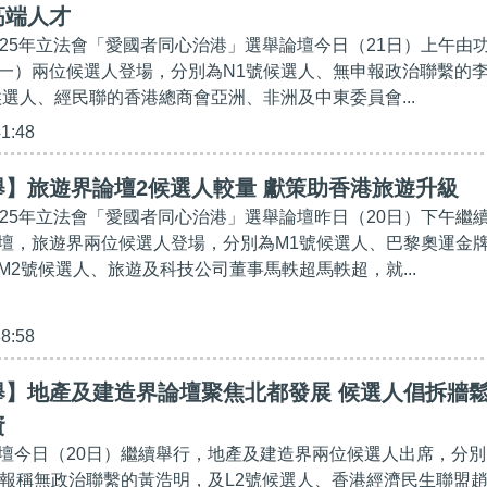
高端人才
025年立法會「愛國者同心治港」選舉論壇今日（21日）上午由
一）兩位候選人登場，分別為N1號候選人、無申報政治聯繫的
候選人、經民聯的香港總商會亞洲、非洲及中東委員會...
41:48
】旅遊界論壇2候選人較量 獻策助香港旅遊升級
025年立法會「愛國者同心治港」選舉論壇昨日（20日）下午繼
壇，旅遊界兩位候選人登場，分別為M1號候選人、巴黎奧運金
M2號候選人、旅遊及科技公司董事馬軼超馬軼超，就...
38:58
舉】地產及建造界論壇聚焦北都發展 候選人倡拆牆
資
壇今日（20日）繼續舉行，地產及建造界兩位候選人出席，分別
、報稱無政治聯繫的黃浩明，及L2號候選人、香港經濟民生聯盟