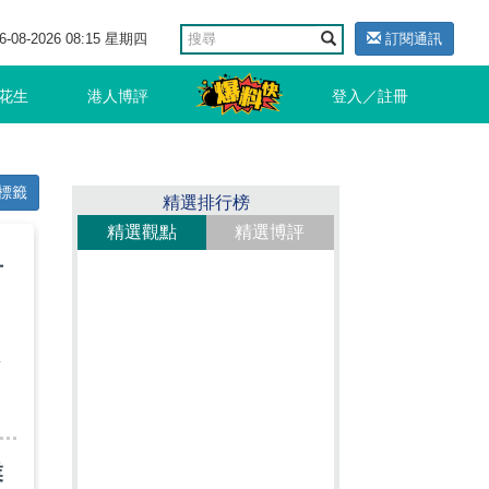
6-08-2026 08:15 星期四
訂閱通訊
花生
港人博評
登入／註冊
標籤
精選排行榜
精選觀點
精選博評
升
區
業