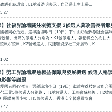
政綱介紹環節，L1號黃浩明表示，自己是土生土長...
13:27
舉】社福界論壇關注弱勢支援 3候選人冀改善長者服
「愛國者同心治港」選舉論壇昨日（19日）下午由功能界別社會福
場較量。出席的候選人分別為：K1號候選人、報稱獨立的樹仁大
富輝方富輝，K2號候選人、民建聯資深社工朱麗玲，K...
21:02
舉】勞工界論壇聚焦權益保障與發展機遇 候選人暢
I影響等議題
會「愛國者同心治港」選舉論壇今日（19日）繼續在荔枝角政府合
別勞工界5位候選人分別為：H1號候選人、工聯會蘇栢燦，H2號
社團聯會周小松，H3號候選人、香港安全督導員協會...
37:47