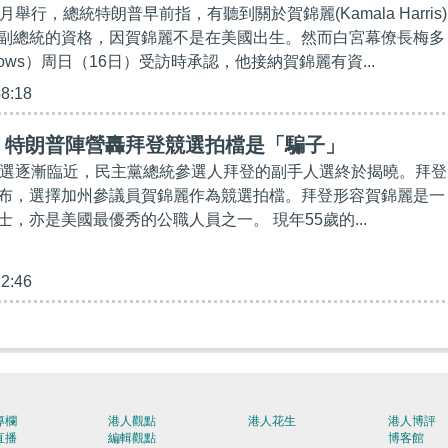
舉行，總統特朗普早前指，有聽到關於賀錦麗(Kamala Harris)
副總統的資格，因賀錦麗不是在美國出生。然而白宮幕僚長梅多
adows）周日（16日）受訪時承認，他接納賀錦麗有資...
58:18
】特朗普陣營轟拜登競選拍檔是「騙子」
大選逐漸臨近，民主黨總統參選人拜登的副手人選終於揭曉。拜登
布，選擇加州參議員賀錦麗作為競選拍檔。拜登形容賀錦麗是一
，亦是美國最優秀的公職人員之一。 現年55歲的...
12:46
專欄
港人觀點
港人花生
港人博評
直播
編輯觀點
博客館