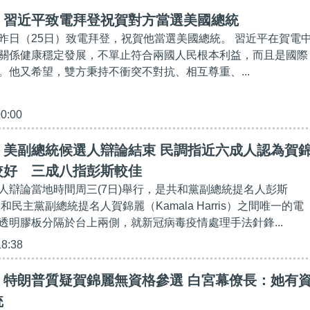
】習近平致電拜登祝賀對方當選美國總統
昨日（25日）致電拜登，祝賀他當選美國總統。 習近平在賀電
關係健康穩定發展，不單止符合兩國人民根本利益，而且是國際
。他又希望，雙方秉持不衝突不對抗、相互尊重、...
00:00
】美副總統候選人辯論結束 民調指近六成人認為賀
較好 三成八指彭斯較佳
人辯論當地時間周三(7日)舉行，是共和黨副總統提名人彭斯
ce）和民主黨副總統提名人賀錦麗（Kamala Harris）之間唯一的電
透明膠板分隔於台上兩側，就新冠病毒疫情處理手法針鋒...
18:38
】特朗普質疑賀錦麗無資格參選 白宮幕僚長：她有
統