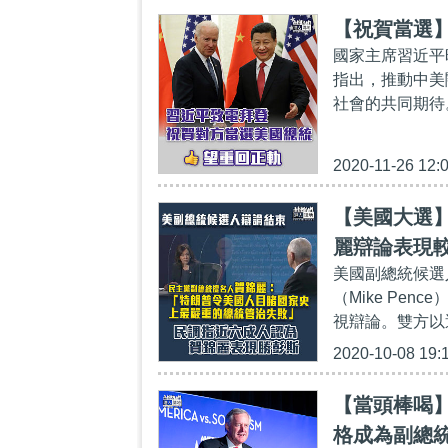
【祝賀當選
國家主席習近平
指出，推動中美
社會的共同期待
2020-11-26 12:
【美國大選
麗辯論表現
美國副總統候選
（Mike Pen
視辯論。雙方以
2020-10-08 19:
【當頭棒喝
格成為副總