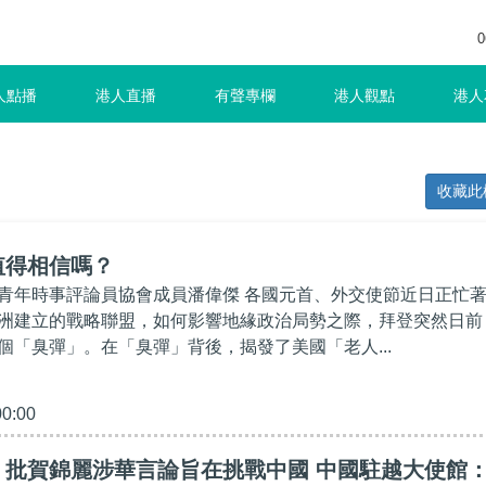
0
人點播
港人直播
有聲專欄
港人觀點
港人
收藏此
值得相信嗎？
青年時事評論員協會成員潘偉傑 各國元首、外交使節近日正忙
洲建立的戰略聯盟，如何影響地緣政治局勢之際，拜登突然日前
個「臭彈」。在「臭彈」背後，揭發了美國「老人...
00:00
】批賀錦麗涉華言論旨在挑戰中國 中國駐越大使館