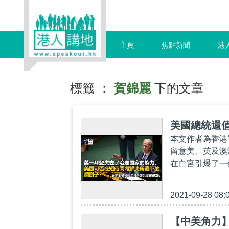
主頁
焦點新聞
港
標籤 ：
賀錦麗
下的文章
美國總統還
本文作者為香港
留意美、英及澳
在白宮引爆了一
2021-09-28 08:
【中美角力