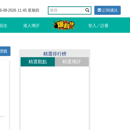
6-08-2026 11:45 星期四
訂閱通訊
花生
港人博評
登入／註冊
標籤
精選排行榜
精選觀點
精選博評
著
：