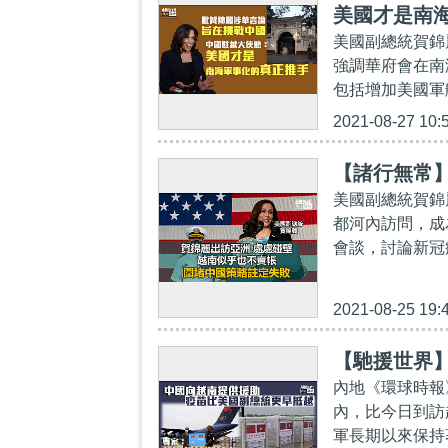
美國才是南
美國副總統賀錦
強調華府會在南
包括增加美國軍
2021-08-27 10:
【諸行無常
美國副總統賀錦
都河內訪問，成
會談，討論新冠
2021-08-25 19:
【馳援世界
內地《環球時報
內，比今日到訪
軍長期以來保持