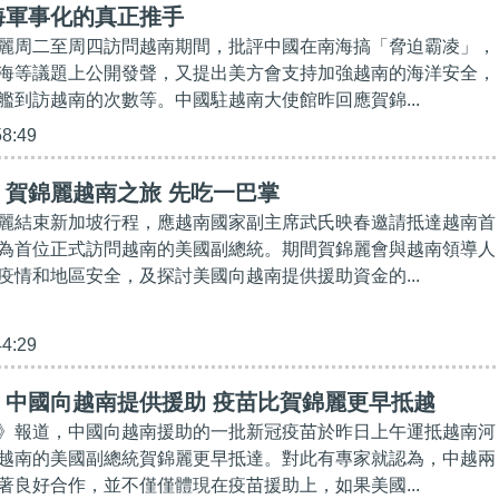
海軍事化的真正推手
麗周二至周四訪問越南期間，批評中國在南海搞「脅迫霸凌」，
海等議題上公開發聲，又提出美方會支持加強越南的海洋安全，
艦到訪越南的次數等。中國駐越南大使館昨回應賀錦...
58:49
】賀錦麗越南之旅 先吃一巴掌
麗結束新加坡行程，應越南國家副主席武氏映春邀請抵達越南首
為首位正式訪問越南的美國副總統。期間賀錦麗會與越南領導人
疫情和地區安全，及探討美國向越南提供援助資金的...
44:29
】中國向越南提供援助 疫苗比賀錦麗更早抵越
》報道，中國向越南援助的一批新冠疫苗於昨日上午運抵越南河
越南的美國副總統賀錦麗更早抵達。對此有專家就認為，中越兩
著良好合作，並不僅僅體現在疫苗援助上，如果美國...