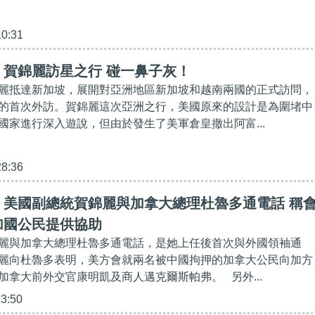
10:31
】賀錦麗訪星之行 碰一鼻子灰！
麗抵達新加坡，展開對亞洲地區新加坡和越南兩國的正式訪問，
的首次外訪。賀錦麗這次亞洲之行，美國原來的設計是為圍堵中
國家進行深入遊說，但由於發生了美軍倉皇撤出阿富...
28:36
】美國副總統賀錦麗與加拿大總理杜魯多通電話 稱
加國公民提供協助
麗與加拿大總理杜魯多通電話，是她上任後首次與外國領袖通
麗向杜魯多表明，美方會就兩名被中國拘押的加拿大公民向加方
加拿大前外交官康明凱及商人邁克爾斯帕弗。 另外...
23:50